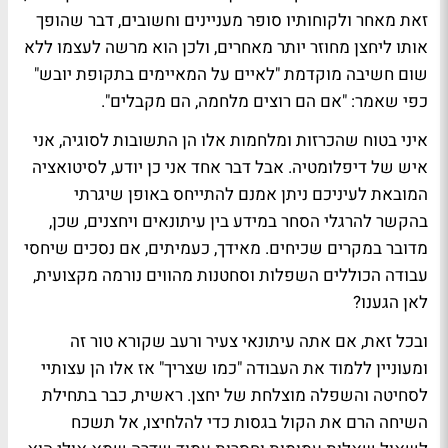
זאת מאחר ולקוחותיו סופר מעניינים וחשובים, דבר שהופך
אותו ליחצן מחוזר יותר מאחרים, ולכן הוא מרשה לעצמו ללא
שום חשיבה מוקדמת "לאיים על המאיימים בתקופת יובש"
כפי שאמר: "אם הם רוצים מלחמה, הם מקבלים".
איני בטוח שהכרזות ומלחמות אלו הן התשובות לסוגיה, אני
איש של דיפלומטיה. אבל דבר אחד אני כן יודע, לסיטואציה
המובאת לעיניכם ניתן אמנם להתייחס באופן שיגרתי
בהקשר להרגלי הסחר במידע בין עיתונאים ויחצנים, שכן,
מדובר במקרים שכיחים. מאידך, כעמיתים, אם נסכים שיחסי
עבודה הכוללים השפלות וסחטנות מהווים נורמה מקצועית,
לאן הגענו?
ובכל זאת, אם אתה עיתונאי צעיר ורעב שקורא טור זה
ומעוניין ללמוד את העבודה "כמו שצריך" אז אלו הן עצותיי
לסחיטה והשפלה מוצלחת של יחצן. ראשית, כבר בתחילת
השיחה הרם את הקול בגסות כדי להלחיצו, אל תשכח