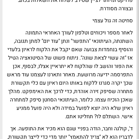
פרויקט ומיותר לציין שסירב לשלוח את השאלות בכתב
ובצורה מסודרת.
סחיטה זה גול עצמי
לאחר מספר ויכוחים וטלפון לעורך האחראי התמונה
השתנתה, העיתונאי "התפשר" ונתן "עוד יום" למתן תגובה,
והוסיף בנחמדות צבועה שאם יקבל את הלקוח לראיון בלעדי
אז "זה עשוי לצאת שונה". ניתוח פשוט של הסיטואציה הטיל
את הפור והושב לו שהלקוח לא יתראיין אצלו, לבסוף, אכן
התפרסמה ידיעה מרושעת. מאחר ותארנו לעצמנו עוד מראש
שכך יקרה סגרנו ללקוח באותו היום ראיון עם כלי תקשורת
מתחרה שסיפק זירה אוהדת, כדי לרכך את האימפקט. מהלך
שאכן הוכיח עצמו. כלומר, העיתונאי הסחטן סיפק למתחרה
ראיון שלא היה יוצא לפועל במידה ולא היה פועל ממניע
אישי. השתלם לו? תחליטו אתם.
ד', קולגה וחבר, הודה בפניי שגם הוא מכיר את התופעה. אך
לדבריו הוא לא "צריך להתאמץ" יותר מדי כדי לייצר תקשורת,