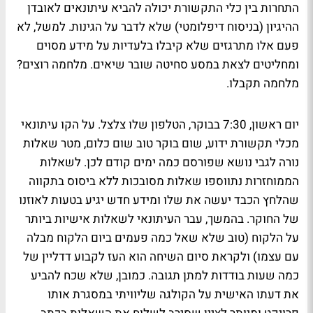
התחרות בין כלי התקשורת יכולה להביא עיתונאים לאובדן
ההיגיון (בניסוח דיפלומטי) שלא לדבר על הגינות. למשל, לא
פעם אלו מתרגזים שלא קיבלו בלעדיות על מידע מסוים
ומחליטים לצאת במסע סחיטה שובר שיאים. מלחמה רוצים?
מלחמה תקבלו.
יום ראשון, 7:30 בבוקר, הטלפון שלו צלצל. על הקו עיתונאי
מכלי תקשורת ידוע, שום בוקר טוב שום כלום, מטר שאלות
נורה לגבי נושא שפורסם כמה ימים קודם לכן. לשאלות
הממוחזרות נתווספו שאלות מסובכות ללא ביסוס בתקווה
שהלחץ הכבד יעשה את שלו ומידע חדש יגיע בטעות לאוזנו
של החוקר. בהמשך, עבר העיתונאי לשאלות אישיות ביותר
על הלקוח (טוב שלא שאל כמה פעמים ביום הלקוח מבלה
עם עצמו) ולקראת סיום השיחה הוא העז לקבוע דדליין של
כמה שעות בודדות למתן תגובה. כמובן, שלא שכח להביע
את דעתו האישית על הקולגה שליוויתי במסגרת אותו