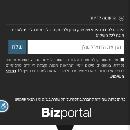
הרשמה לדיוור
הירשם לסיכום היומי של שוק ההון ולמבזקים של ביזפורטל - ניוזלטרים
חובה לכל משקיע
אני מאשר קבלת שני ניוזלטרים, אשר כל אחד מהווה רשימת תפוצה
נפרדת, בנושאים סיכום יומי והתראות חמות וקבלת דיוורים פרסומיים
בדואר אלקטרוני ו/ או באמצעות הסלולר בהתאם למפורט בסעיף 10
בתנאי
השימוש
כל הזכויות שמורות לחברת ביזפורטל תקשורת בע"מ ©
|
תנאי שימוש