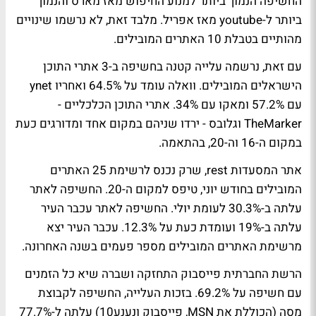
החשיפה הנמוך ביותר למנוע החיפוש מאז מארס והנמוך
ביותר ל-youtube מאז אפריל. מלבד זאת, לא נרשמו שינויים
מהותיים בטבלת 10 האתרים המובילים.
עם זאת, נרשמה עלייה קטנה בחשיפה ב-3 אתרי התוכן
הישראלים המובילים. וואלה עומד על 64.5% ואחריו ynet
עם 57.2% ומאקו עם 34%. אתרי התוכן הכלכליים -
TheMarker וגלובס - ירדו שניהם במקום אחד ומדורגים כעת
במקום ה-16 וה-20, בהתאמה.
אתר המסעדות rest, שרק נכנס לרשימת 25 האתרים
המובילים בחודש יוני, טיפס למקום ה-20. החשיפה לאתר
עלתה ב-30.3% לעומת יולי. החשיפה לאתר עכבר העיר
עלתה ב-19% ועומדת כעת על 12.3%. עכבר העיר יצא
מרשימת האתרים המובילים מספר פעמים בשנה האחרונה.
הרשת החברתית פייסבוק התחזקה ושברה שיא כל הזמנים
עם חשיפה על 69.2%. בזכות העלייה, החשיפה לקבוצת
מסה (הכוללת את MSN, פייסבוק ונענע10) עלתה ל-77.7%