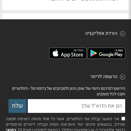
הורדת אפליקציה
הרשמה לדיוור
הירשם לסיכום היומי של שוק ההון ולמבזקים של ביזפורטל - ניוזלטרים
חובה לכל משקיע
אני מאשר קבלת שני ניוזלטרים, אשר כל אחד מהווה רשימת תפוצה
נפרדת, בנושאים סיכום יומי והתראות חמות וקבלת דיוורים פרסומיים
בדואר אלקטרוני ו/ או באמצעות הסלולר בהתאם למפורט בסעיף 10
בתנאי