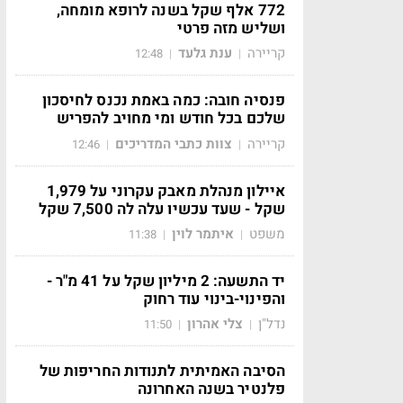
772 אלף שקל בשנה לרופא מומחה,
ושליש מזה פרטי
קריירה
ענת גלעד
12:48
|
|
פנסיה חובה: כמה באמת נכנס לחיסכון
שלכם בכל חודש ומי מחויב להפריש
קריירה
צוות כתבי המדריכים
12:46
|
|
איילון מנהלת מאבק עקרוני על 1,979
שקל - שעד עכשיו עלה לה 7,500 שקל
משפט
איתמר לוין
11:38
|
|
יד התשעה: 2 מיליון שקל על 41 מ"ר -
והפינוי-בינוי עוד רחוק
נדל"ן
צלי אהרון
11:50
|
|
הסיבה האמיתית לתנודות החריפות של
פלנטיר בשנה האחרונה