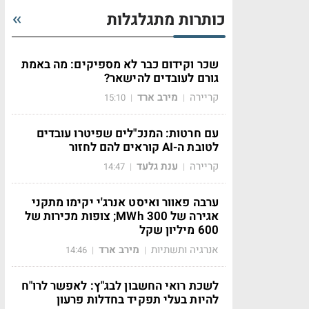
כותרות מתגלגלות
שכר וקידום כבר לא מספיקים: מה באמת
גורם לעובדים להישאר?
קריירה
מירב ארד
15:10
|
|
עם חרטות: המנכ"לים שפיטרו עובדים
לטובת ה-AI קוראים להם לחזור
קריירה
ענת גלעד
14:47
|
|
ערבה פאוור ואיסט אנרג'י יקימו מתקני
אגירה של 300 MWh; צופות מכירות של
600 מיליון שקל
אנרגיה ותשתיות
מירב ארד
14:46
|
|
לשכת רואי החשבון לבג"ץ: לאפשר לרו"ח
להיות בעלי תפקיד בחדלות פרעון