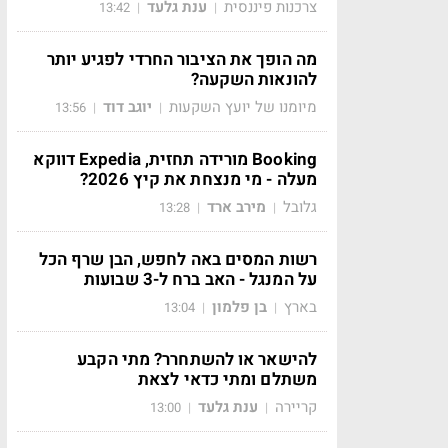
צרכנות פיננסית
ענת גלעד
13:42
|
|
מה הופך את הציבור החרדי לפגיע יותר
להונאות השקעה?
מיומנו של יועץ השקעות
יוגב דוד
13:56
|
|
Booking מורידה תחזית, Expedia דווקא
מעלה - מי מנצחת את קיץ 2026?
גלובל
מירב ארד
13:28
|
|
רשות המסים באה לחפש, הבן שרף הכל
על המנגל - האב ברח ל-3 שבועות
בארץ
בן פלמון
13:04
|
|
להישאר או להשתחרר? מתי הקבע
משתלם ומתי כדאי לצאת
קריירה
ענת גלעד
13:00
|
|