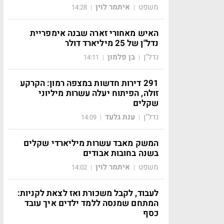
משפט
איתמר לוין
14:28
|
|
האיש מאחורי זארה שבנה אימפריית
נדל"ן של 25 מיליארד דולר
נדל"ן
בן פלמון
14:11
|
|
291 דירות חדשות במצפה רמון: הקרקע
זולה, הפיתוח יעלה עשרות מיליוני
שקלים
נדל"ן
ענת גלעד
14:09
|
|
המשק מאבד עשרות מיליארדי שקלים
בשנה בחובות אבודים
משפט
איתמר לוין
14:02
|
|
לעבוד, לקבל משכורת ואז לצאת לקניות:
המתחם שמנסה ללמד ילדים איך עובד
כסף