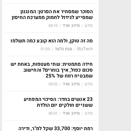
הסוכר שמסתיר את הסרטן: המנגנון
שמסייע לגידול לחמוק ממערכת החיסון
מדע
מירב ארד
04:10
|
|
מה זה טוקן, ולמה הוא קובע כמה תשלמו
BizTech
ענת גלעד
01:03
|
|
חידה מתמטית: שתי מעטפות, באחת יש
סכום כפול, איך בוחרים? והחישוב
שמבטיח רווח של 25%
מדע
מירב ארד
05:02
|
|
23 אנשים בחדר: הסיכוי המפתיע
ששניים חולקים יום הולדת
מדע
מירב ארד
00:51
|
|
רמת יוסף: 33,700 שקל למ"ר, ודירה