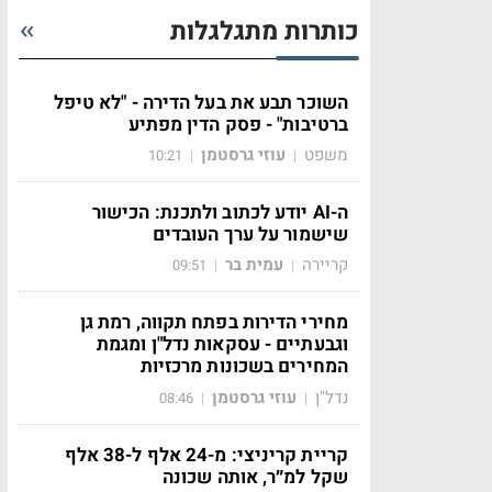
כותרות מתגלגלות
השוכר תבע את בעל הדירה - "לא טיפל
ברטיבות" - פסק הדין מפתיע
משפט
עוזי גרסטמן
10:21
|
|
ה-AI יודע לכתוב ולתכנת: הכישור
שישמור על ערך העובדים
קריירה
עמית בר
09:51
|
|
מחירי הדירות בפתח תקווה, רמת גן
וגבעתיים - עסקאות נדל"ן ומגמת
המחירים בשכונות מרכזיות
נדל"ן
עוזי גרסטמן
08:46
|
|
קריית קריניצי: מ-24 אלף ל-38 אלף
שקל למ״ר, אותה שכונה