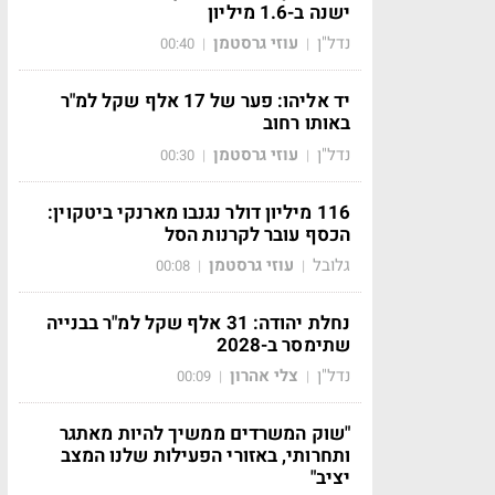
ישנה ב-1.6 מיליון
נדל"ן
עוזי גרסטמן
00:40
|
|
יד אליהו: פער של 17 אלף שקל למ"ר
באותו רחוב
נדל"ן
עוזי גרסטמן
00:30
|
|
116 מיליון דולר נגנבו מארנקי ביטקוין:
הכסף עובר לקרנות הסל
גלובל
עוזי גרסטמן
00:08
|
|
נחלת יהודה: 31 אלף שקל למ"ר בבנייה
שתימסר ב-2028
נדל"ן
צלי אהרון
00:09
|
|
"שוק המשרדים ממשיך להיות מאתגר
ותחרותי, באזורי הפעילות שלנו המצב
יציב"