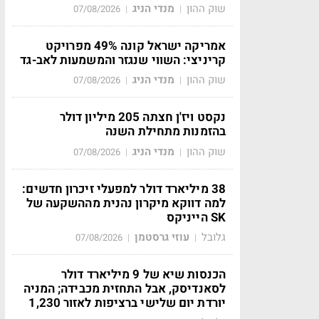
שוק ההון
מנדי הניג
07/08/2026
|
|
אמריקה ישראל קונה 49% מפרויקט
קריניצי: השווי שנגזר והמשמעות לאב-גד
שוק ההון
מנדי הניג
07/08/2026
|
|
נקסט ויז'ן חצתה 205 מיליון דולר
בהזמנות מתחילת השנה
שוק ההון
מנדי הניג
07/08/2026
|
|
38 מיליארד דולר למפעלי זיכרון חדשים:
למה דווקא מיקרון נהנית מההשקעה של
SK הייניקס
גלובל
עוזי גרסטמן
07/08/2026
|
|
הכנסות שיא של 9 מיליארד דולר
לסאנדיסק, אבל התחזית מכבידה; המניה
יורדת יום שלישי ברציפות לאזור 1,230