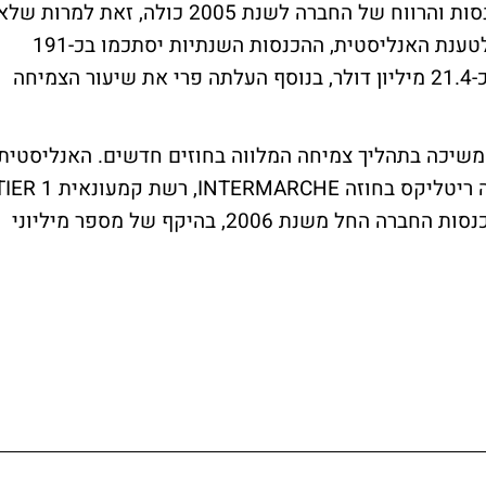
בפועלים סהר החליטו לעדכן את תחזית ההכנסות והרווח של החברה לשנת 2005 כולה, זאת למרות של
חל כל שינוי בתחזיות הרשמיות של החברה. לטענת האנליסטית, ההכנסות השנתיות יסתכמו בכ-191
מיליון דולר, הרווח התפעולי השנתי יסתכם בכ-21.4 מיליון דולר, בנוסף העלתה פרי את שיעור הצמיחה
 ממשיכה בתהליך צמיחה המלווה בחוזים חדשים. האנליסטית
פרי שחר מזכירה לנו, כי "בתחילת 2005 זכתה ריטליקס בחוזה INTERMARCHE, רשת קמעונא
צרפתית". לטענתה, "חוזה זה אמור לתרום להכנסות החברה החל משנת 2006, בהיקף של מספר מיליוני