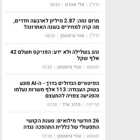
נדל"ן
צלי אהרון
08:34
|
|
מרום נווה: 2.87 מיליון לארבעה חדרים,
מה קרה למחירים בשנה האחרונה?
נדל"ן
עוזי גרסטמן
08:33
|
|
נהג בשלילה ולא ידע: הפניקס תשלם 42
אלף שקל
משפט
עוזי גרסטמן
07:42
|
|
הפיטורים הגדולים בדרך - ה-AI פוגע
בשוק העבודה: 113 אלף משרות נעלמו
והפגיעה צפויה להתעצם
קריירה
מירב ארד
07:39
|
|
26 חודשי מילואים: טענת הקושי
התפעולי של כללית התהפכה נגדה
משפט
עוזי גרסטמן
07:28
|
|