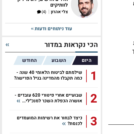
א
לוותיקים
|
צלי אהרון
(4)
עוד ניתוחים ודעות
הכי נקראות במדור
ית TIER 1
היום
השבוע
החודש
1
שילמתם לביטוח הלאומי 40 שנה -
כמה תקבלו מהמדינה בגיל הפרישה?
2
שבועיים אחרי פיטורי 620 עובדים -
אושרה הכפלת השכר למנכ״לי...
3
כיצד לבחור את רשימות המועמדים
לכנסת?