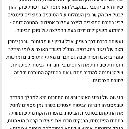
שירות אובייקטביי. במקביל הוא מנסה לצד רשות שוק ההון
לבטל את הקשר בין העמלות של הסוכנים במוצרים פיננסים
לבין בחירת המוצרים ולייצר עמלות אחידות. המטרה דומה -
להימנע משיקולים זרים בעת ההמלצה של סוכן הביטוח.
נעשתה כברת דרך בעניין, אבל עדיין יש מקומות שבהן ייתכן
מצב של ניגוד אינטרסים. מנכ"ל משרד האוצר שלומי הייזלר
עומד בראש וועדה שבה גם חברים מאגף התקציבים ומרשות
התחרות שבוחנת את היחסים בין חברות הביטוח לסוכנויות
שלהן ומנסה להגדיר מחדש את ההחזקה המותרת וכל זה
לטובת הצרכנים.
הגישה של נציגי האוצר ורשות התחרות היא למהלך הפרדה
שבמסגרתו חברות הביטוח ייצטרכו בפרק זמן מסויים לחסל
את החזקתם בסוכניות הביטוח. בהפרדה הקודמת שנעשתה
בתחום הפיננסים, הבנקים מכרו את פעילות קרנות הנאמנות,
הגמל והפנסיה, אירוע שדווקא הותיר להם רווחים עצומים -