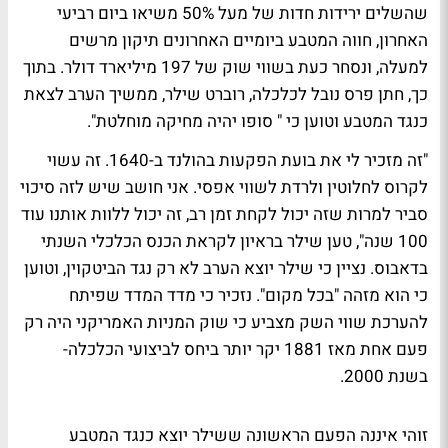
שהשלים ירידות חדות של מעל 50% משיאו ביום רביעי
האחרון, חווה המטבע ביומיים האחרונים תיקון מרשים
למעלה, ונסחר כעת בשווי שוק של 197 מיליארד דולר. בתוך
כך, חתן פרס נובל לכלכלה, רוברט שילר, ממשיך הערב לצאת
כנגד המטבע וטוען כי " סופו יהיה מחיקה מוחלטת".
"זה מזכיר לי את בועת הפקעות בהולנד ב-1640. זה עשוי
לקרוס לחלוטין ולרדת לשווי אפסי. אני חושב שיש לזה סיכוי
סביר למרות שזה יכול לקחת זמן רב, זה יכול ללוות אותנו עוד
100 שנה", טען שילר בראיון לקראת הכנס הכלכלי השנתי
בדאבוס. נציין כי שילר יוצא הערב לא רק נגד הביטקוין, וטוען
כי הוא מזהה "בכל מקום". נזכיר כי מדד המדד שפיתח
להערכת שווי השק מצביע כי שוק המניות האמריקני היה רק
פעם אחת מאז 1881 יקר יותר ביחס לביצועי הכלכלה-
בשנת 2000.
זוהי איננה הפעם הראשונה ששילר יוצא כנגד המטבע