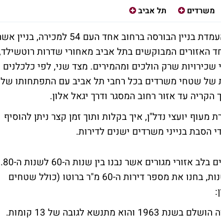
משרדים
תל אביב
מדת בניין הבורסה ברחוב אחד העם 54 למכירה
, בניין אשר
יין ממוקם באחד האזורים המבוקשים בתל אביב מאחורי שדרות רוטשילד,
שכירויות שרק הולכים ומהמירים. מצד שני, לפי כלכלנים
 של שטחי משרדים בכל רחבי תל אביב עם התפתחותו של
 הקריה עד אזור רחוב המסגר ודרך יגאל אלון.
ל חברת מעוף יועצי נדל"ן, איך בקלות ותוך זמן קצר ניתן להוסיף
י הסבת בנייני משרדים ישנים לדירות.
בחרנו להתמקד בשישה מגדלי משרדים בולטים בלב אזורי מגורים אשר נבנו בין שנות ה-60 לשנות ה-80.
מאחר ועיקר המחסור בעיר הוא של דירות קטנות, בחנו את מספר דירות ה-60 מ"ר ברוטו (כולל שטחים
:
: הבניין המעוצב שברחוב בן יהודה הושלם בשנת 1963 והוא מתנשא לגובה של 13 קומות.