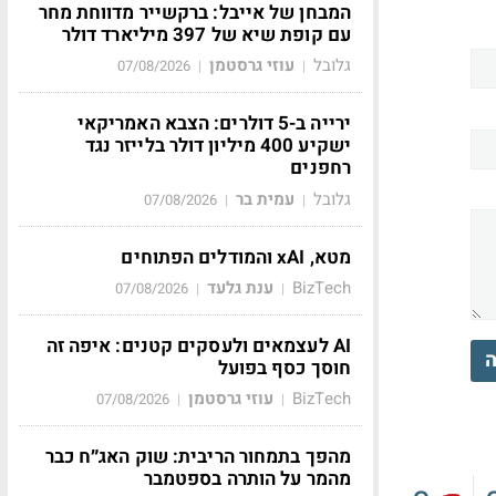
המבחן של אייבל: ברקשייר מדווחת מחר
עם קופת שיא של 397 מיליארד דולר
גלובל
עוזי גרסטמן
07/08/2026
|
|
ירייה ב-5 דולרים: הצבא האמריקאי
ישקיע 400 מיליון דולר בלייזר נגד
רחפנים
גלובל
עמית בר
07/08/2026
|
|
מטא, xAI והמודלים הפתוחים
BizTech
ענת גלעד
07/08/2026
|
|
AI לעצמאים ולעסקים קטנים: איפה זה
ה
חוסך כסף בפועל
BizTech
עוזי גרסטמן
07/08/2026
|
|
מהפך בתמחור הריבית: שוק האג״ח כבר
מהמר על הותרה בספטמבר