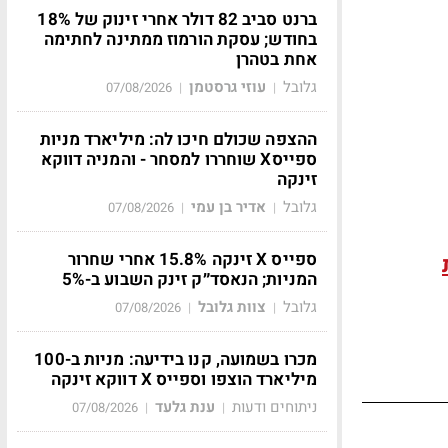
ברנט סביב 82 דולר אחרי זינוק של 18%
בחודש; עסקת הורמוז ממתינה לחתימה
אחת בטהרן
גלובל
עוזי גרסטמן
07/08/2026
|
|
ההצפה שכולם חיכו לה: מיליארד מניות
ספייסX שוחררו למסחר - והמניה דווקא
זינקה
גלובל
אדיר בן עמי
07/08/2026
|
|
ספייס X זינקה 15.8% אחרי שחרור
המניות; הנאסד״ק זינק השבוע ב-5%
גלובל
צוות גלובל
07/08/2026
|
|
מכרו בשמועה, קנו בידיעה: מניות ב-100
מיליארד הוצפו וספייס X דווקא זינקה
ניתוחים ודעות
ענת גלעד
07/08/2026
|
|