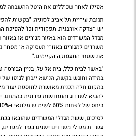
אפילו לאחר שכוללים את היטל ההשבחה למגו
תגובת עיריית תל אביב לסוגיה
: "בקשות להפי
יש הצדקה אורבנית, תפקודית וכו' להפיכת ה
מגדל המשרדים הוא באזור מגורים או באזור 
משרדים למגורים באזורי תעסוקה או מסחר כגו
את שטחי התעסוקה הקיימים."
"באשר לבית כלל, בית אל על, בניין הבורסה ו
במידה ותוגש בקשה, הנושא ייבחן לגופו של ענ
במקום חלה תכנית מאושרת לתוספת יעוד מלונ
להביא לשדרוג והתחדשות עירונית במתחם. י
ביחס של לפחות 60% לשימוש מלונאי ו-40% לכל היותר למגורים, ללא תוספת זכויות."
לסיכום, ששת מגדלי המשרדים שהובאו בכתב
עשרות מגדלי משרדים ישנים בעיר למגורים, מ