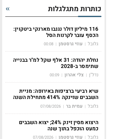
כותרות מתגלגלות
116 מיליון דולר נגנבו מארנקי ביטקוין:
הכסף עובר לקרנות הסל
גלובל
עוזי גרסטמן
00:08
|
|
נחלת יהודה: 31 אלף שקל למ"ר בבנייה
שתימסר ב-2028
נדל"ן
צלי אהרון
00:09
|
|
שיא רביעי ברציפות באירופה: מניית
השבבים שזינקה 414% מתחילת השנה
גלובל
עמית בר
07/08/2026
|
|
היצוא מסין זינק 24%; יצוא השבבים
כמעט הוכפל בתוך שנה
גלובל
עוזי גרסטמן
07/08/2026
|
|