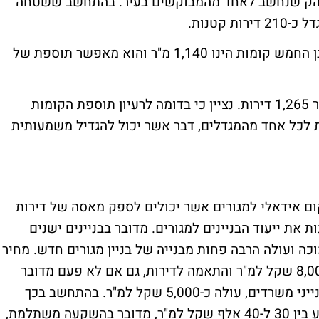
ם מובהק שנחשב לאחד מהמבוקשים בעיר. בהתחשב ששטחה
: שטחה של כל קומה בבניין בן החמש קומות הינו 1,140 מ"ר והוא מאפשר תוספת של
בסך הכול ששת המגדלים יכולים להוסיף לעיר 1,265 דירות. נציין כי בדומה לרעיון תוספת הקומות
ות לכל אחד מהמגדלים, דבר אשר יכול להגדיל משמעותית
קום אידאלי למגורים אשר יכולים לספק מאסה של דירות
ת את ייעוד הבניינים למגורים. מדובר בבניינים ישנים
כה ועולה הרבה פחות מבנייה של בניין מגורים חדש. מחיר
מכירה של משרדים עומד כיום על 8,000-10,000 שקל למ"ר והתאמה לדירות, גם אם לא פעם מדובר
בבניינים עם מערכות מורכבות המתאימות לבנייני משרדים, עולה כ-5,000 שקל למ"ר. בהתחשב בכך
שהמחיר למ"ר באזור דוגמת רחוב אחד העם נע בין 30 ל-40 אלף שקל למ"ר, מדובר בהשקעה משתלמת,