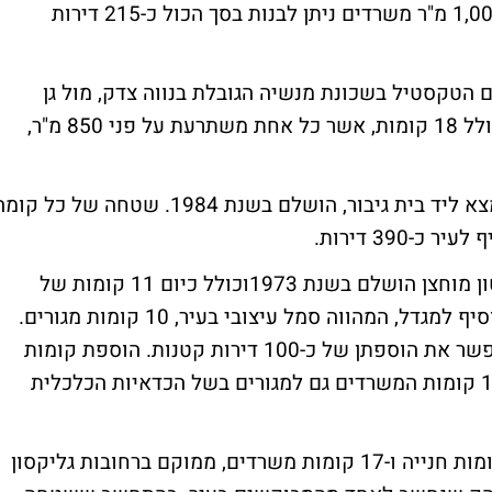
בהתחשב בכך ששטחה של כל קומה הוא כ-1,000 מ"ר משרדים ניתן לבנות בסך הכול כ-215 דירות
הטקסטיל בשכונת מנשיה הגובלת בנווה צדק, מול גן
צ'ארלס קלור והטיילת של תל אביב. המגדל כולל 18 קומות, אשר כל אחת משתרעת על פני 850 מ"ר,
: המגדל בן ה-18 קומות, הנמצא ליד בית גיבור, הושלם בשנת 1984. שטחה של כל קו
: הבניין בסגנון הברוטליסטי של בטון מוחצן הושלם בשנת 1973וכולל כיום 11 קומות של
משרדים. לפני כשלוש שנים הועלה רעיון להוסיף למגדל, המהווה סמל עיצובי בעיר, 10 קומות מגורים.
כל קומה הינה בשטח של 640 מ"ר, דבר המאפשר את הוספתן של כ-100 דירות קטנות. הוספת קומות
המגורים הייתה ככל הנראה מובילה להסבת 11 קומות המשרדים גם למגורים בשל הכדאיות הכלכלית
: הבניין בן ה-22 קומות הכולל 5 קומות חנייה ו-17 קומות משרדים, ממוקם ברחובות גליקסון