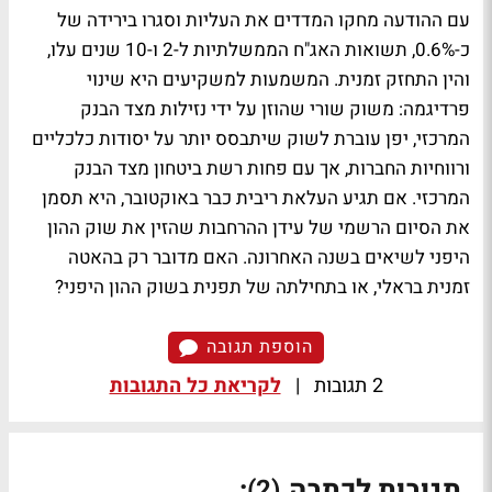
עם ההודעה מחקו המדדים את העליות וסגרו בירידה של
כ-0.6%, תשואות האג"ח הממשלתיות ל-2 ו-10 שנים עלו,
והין התחזק זמנית. המשמעות למשקיעים היא שינוי
פרדיגמה: משוק שורי שהוזן על ידי נזילות מצד הבנק
המרכזי, יפן עוברת לשוק שיתבסס יותר על יסודות כלכליים
ורווחיות החברות, אך עם פחות רשת ביטחון מצד הבנק
המרכזי. אם תגיע העלאת ריבית כבר באוקטובר, היא תסמן
את הסיום הרשמי של עידן ההרחבות שהזין את שוק ההון
היפני לשיאים בשנה האחרונה. האם מדובר רק בהאטה
זמנית בראלי, או בתחילתה של תפנית בשוק ההון היפני?
הוספת תגובה
2 תגובות
|
לקריאת כל התגובות
תגובות לכתבה
:
(2)