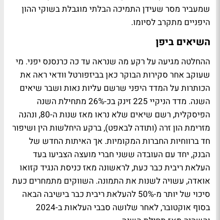
שמעביר מסר שעידן התמיכה הבלתי מוגבלת בשוקי ההון
היפניים מתקרב לסיומו.
השיאים ביפן
ההחלטה מגיעה על רקע מה שנראה עד כה כרנסנס יפני. מי
שעוקב אחר סקירות הבוקר כאן בביזפורטל וודאי ראה את
הכותרות על המדד היפני שרשם עליות נאות ושבר שיאים
השנה. מדד הניקיי 225 זינק בכ-26% מתחילת השנה
הפיסקלית, רשם שיאים שלא נראו מאז שנות ה-80, ונהנה
מזרימת הון זרה (ותודה לבאפט), ברקע היחלשות הין ושיפור
חד ברווחיות החברות המקומיות. אך האיתות החדש של
הבנק, יחד עם העובדה ששני חברי מועצה הצביעו בעד
העלאת ריבית כבר כעת, לראשונה מאז כניסת הנגיד קזואו
אואדה, עשויה לשנות את התמונה. השווקים מתמחרים כעת
סיכוי של יותר מ-50% להעלאת ריבית כבר בישיבה הבאה
בסוף אוקטובר, לאחר שלושה סבבי העלאות ב-2024