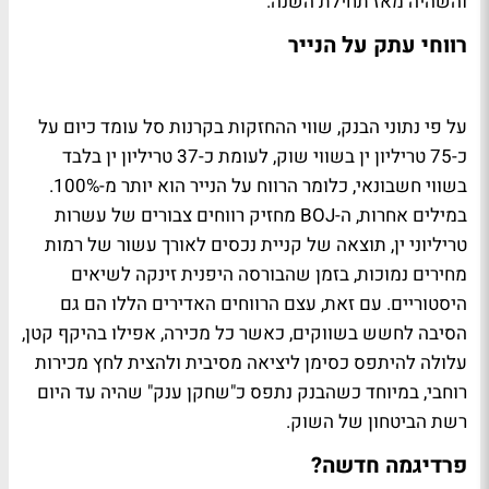
והשהיה מאז תחילת השנה.
רווחי עתק על הנייר
על פי נתוני הבנק, שווי ההחזקות בקרנות סל עומד כיום על
כ-75 טריליון ין בשווי שוק, לעומת כ-37 טריליון ין בלבד
בשווי חשבונאי, כלומר הרווח על הנייר הוא יותר מ-100%.
במילים אחרות, ה-BOJ מחזיק רווחים צבורים של עשרות
טריליוני ין, תוצאה של קניית נכסים לאורך עשור של רמות
מחירים נמוכות, בזמן שהבורסה היפנית זינקה לשיאים
היסטוריים. עם זאת, עצם הרווחים האדירים הללו הם גם
הסיבה לחשש בשווקים, כאשר כל מכירה, אפילו בהיקף קטן,
עלולה להיתפס כסימן ליציאה מסיבית ולהצית לחץ מכירות
רוחבי, במיוחד כשהבנק נתפס כ"שחקן ענק" שהיה עד היום
רשת הביטחון של השוק.
פרדיגמה חדשה?