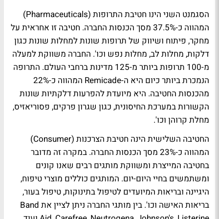
הסגמנט השני הינו חטיבת התרופות (Pharmaceuticals)
המהווה כ-37.5% מסך הכנסות החברה. חטיבה זו אחראית על
מחקר, פיתוח ושיווק של תרופות שונות למחלות שונות כגון
דלקות, מחלות לב, מחלות נפש וכו'. החברה משווקת למעלה
מ-100 תרופות ביותר מ-125 מדינות ברחבי העולם. התרופה
הנמכרת ביותר כיום היא ה-Remicade המהווה כ-22%
מהכנסות החטיבה. היא מיועדת להפרעות דלקתיות שונות
הקשורות במערכת החיסונית, כגון שגרון פרקים, פסוריאזיס,
מחלת קרוהן וכו'.
החטיבה השלישית הינה חטיבת הצרכנות (Consumer)
המהווה כ-23% מסך הכנסות החברה. במקרה זה מדובר
בחטיבה המייצרת ומשווקת מותגים רבים שאנו קונים
ומשתמשים בחיי היום-יום. המותגים כוללים מוצרי טיפוח,
היגיינה ובריאות המיועדים לטיפול בתינוקות, טיפול בעור,
בריאות האישה וכו'. בין מותגי החברה ניתן לציין את Band
Aid, Carefree, Neutrogena, Johnson's, Listerine ועוד