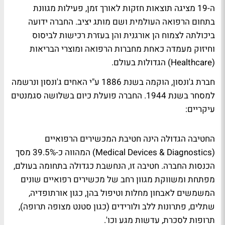
ה-19 מציגה תוצאות חזקות לאורך זמן, פעילות מגוונת
בתחום הרפואה העולמית ושם מותג יציב. החברה ידועה
ביכולתה לצמוח הן אורגנית והן בעזרת רכישות לביסוס
וחיזוק מעמדה כאחת מחברות הרפואה ומוצרי הבריאות
(Healthcare) הגדולות בעולם.
חברת ג'ונסון, הוקמה בשנת 1886 ע"י האחים ג'ונסון ונרשמה
למסחר בשנת 1944. החברה פועלת כיום בשלושה סגמנטים
עיקריים:
החטיבה הגדולה הינה חטיבת המכשירים הרפואיים
(Medical Devices & Diagnostics) המהווה כ-39.5% מסך
הכנסות החברה. חטיבה זו, הנחשבת כגדולה בתחומה בעולם,
מפתחת ומשווקת מגוון רחב של מכשירים רפואיים שונים
המשמשים לאבחון מחלות וטיפול בהן, כגון אורתופדיה,
שתלים, פתרונות ללב ולורידים (כגון סטנט מצופה תרופה),
תרופות לסכרת, עדשות מגע וכו'.