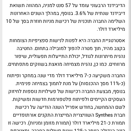
הדיבידנד הרבעוני עומד על 57 סנט למניה, המהווה תשואת
דיבידנד שנתית של 3.6%. בנוסף, במהלך השנים האחרונות
השלימה החברה תוכנית של רכישת מניות חוזרת בסך של 10
מיליארד דולר.
אסטרטגיית החברה היא לפנות לנישות ספציפיות הצומחות
בקצב מהיר, תוך מטרה להפוך למובילה בתחום. החטיבה
נהנית מיתרונות לגודל, יכולת התייעלות תפעולית, שיפור
מרווחים. כמו כן, נהנית מצמיחה מואצת בשווקים מתפתחים.
החברה משקיעה כ-7 מיליארד דולר מדי שנה במחקר ופיתוח
(כ-11% מסך ההכנסות) על מנת לתמוך בצמיחה פנימית.
בנוסף, מבצעת החברה רכישות של פעילויות נוספות לחיזוק
העסקים הקיימים ולפיתוח פלטפורמות חדשות ומשיקות.
לשם ההמחשה, בחודש אפריל השנה הודיעה על רכישת
חברת Synthes השוויצרית המייצרת התקנים אורתופדיים
תמורת כ-21 מיליארד דולר (תמורת מזומן ומניות). רכישה זו
הינה הגדולה ביותר ב-125 שנות פעילות החברה, ומצטרפת