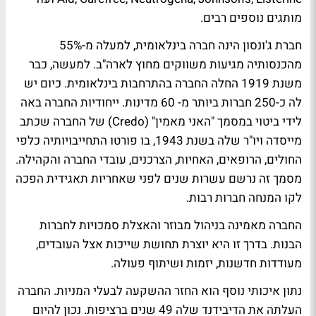
מותגים נוספים רבים.
חברת ג'ונסון הינה חברה בינלאומית, למעלה מ-55%
מהכנסותיה מגיעות משווקים מחוץ לארה"ב. למעשה, כבר
משנת 1919 החלה החברה בהתרחבות בינלאומית. כיום יש
לה כ-250 חברות ביותר מ- 60 מדינות. ייחודיות החברה באה
לידי ביטוי במסמך "האני מאמין" (Credo) של החברה שכתב
מייסדה ויו"ר שלה בשנת 1943, בו פורטו התחייבויותיה כלפי
החולים, הרופאים, האחיות, הצרכנים, עובדי החברה והקהילה.
מסמך זה נרשם עשרות שנים לפני שאחריות תאגידית הפכה
לקו המנחה חברות רבות.
החברה מאמינה בניהול מבוזר והאצלת סמכויות לחברות
הבנות. בדרך זו היא יוצרת תחושת שייכות אצל העובדים,
מעודדות חדשנות, יזמות ושיתוף פעולה.
נתון איכותי נוסף הוא החזר ההשקעה לבעלי המניות. החברה
העלתה את הדיבידנד שלה 49 שנים ברציפות. נכון להיום