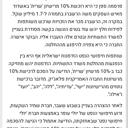
פרסמה ספן
כי היא רוכשת 10% מרישיון 'שרית' באשדוד
מאיש העסקים משה הרשברג בתמורה ל-1.7 מיליון שקל.
במקרה זה, הרשברג מכר את הזכויות שרכש משותפות
לפידות חלץ יהש עוד בטרם הוגשה בקשה מסודרת בעניין
למשרד התשתיות ובטרם אלה הועברו אליו. הבוקר
אישרה
החברה
כי היא צפויה להיפגע מההחלטה.
שותפות חיפושי הנפט הזדמנות ישראלית אף היא בין
הנפגעות מהחלטת משרד התשתיות. הזדמנות יהש מחזיקה
כבר ב-10% מרשיון 'שרית', הודיעה על הסכם לרכישת 10%
מרשיונות החברה האמריקנית פלאג'יק. מדובר ברכישת
נתחים מהרישיונות "ישי", "עדיתיה", "ללה", "יהב", "יועד"
ו"אילה".
לאחר ההצהרה בעניין בשבוע שעבר, חברת שמיר השקעות,
זרוע חיפושי הנפט של יולי עופר באמצעות חברת 'יולי
חיפושי נפט' שבאחזקתה, הודיעה אתמול כי הגיעה להסכמה