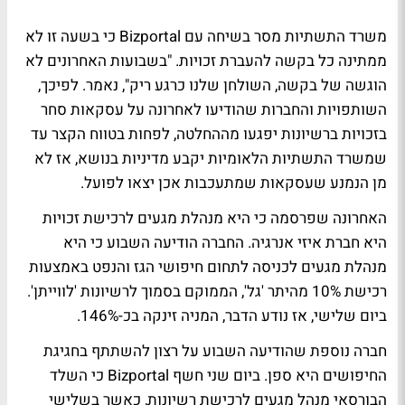
משרד התשתיות מסר בשיחה עם Bizportal כי בשעה זו לא
ממתינה כל בקשה להעברת זכויות. "בשבועות האחרונים לא
הוגשה של בקשה, השולחן שלנו כרגע ריק", נאמר. לפיכך,
השותפויות והחברות שהודיעו לאחרונה על עסקאות סחר
בזכויות ברשיונות יפגעו מההחלטה, לפחות בטווח הקצר עד
שמשרד התשתיות הלאומיות יקבע מדיניות בנושא, אז לא
מן הנמנע שעסקאות שמתעכבות אכן יצאו לפועל.
האחרונה שפרסמה כי היא מנהלת מגעים לרכישת זכויות
היא חברת איזי אנרגיה. החברה
הודיעה השבוע
כי היא
מנהלת מגעים לכניסה לתחום חיפושי הגז והנפט באמצעות
רכישת 10% מהיתר 'גל', הממוקם בסמוך לרשיונות 'לווייתן'.
ביום שלישי, אז נודע הדבר, המניה זינקה בכ-146%.
חברה נוספת שהודיעה השבוע על רצון להשתתף בחגיגת
החיפושים היא ספן. ביום שני חשף Bizportal כי השלד
הבורסאי מנהל מגעים לרכישת רשיונות, כאשר בשלישי