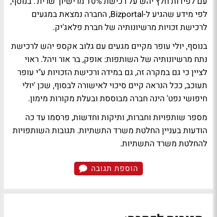
עם לפידות חלץ יהש על רכישת 10% מרישיון 'שרית'. בנוסף,
לפי מידע שהגיע ל-Bizportal, החברה נמצאת במגעים
לרכישת זכויות מרשיונותיה של חברת פלאג'יק.
בנוסף, יולי עופר מקיים מגעים עם גלוב אקספ יהש לרכישת
נתח מרשיונותיה של השותפות: אופק, בר אור ויהל. ראוי
לציין כי גם במקרה זה, גם במידה ורכישת הזכויות ע"י עופר
תעוכב, ככל הנראה קיים סיכוי לאישורה לבסוף, שכן 'יולי
חיפושי נפט' הינה חברה מבוססת ובעלת מקורות מימון.
מספר שותפויות וחברות, ותיקות וחדשות, פרסמו עד כה
הודעות בעניין החלטת משרד התשתיות.
תגובות השותפויות
להחלטת משרד התשתיות
.
הוספת תגובה