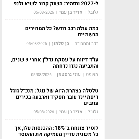
ל-2027 ומזהיר: השוק קרוב לשיא ולנפ
גלובל
אדיר בן עמי
05/08/2026
|
|
כמה עולה רכב חדש? כל המחירים
הרשמיים
רכב ותחבורה
בן פלמון
05/08/2026
|
|
עו"ד דיווח על עסקת נדל"ן אחרי 9 שנים,
והתביעה נגדו נדחתה
משפט
עוזי גרסטמן
05/08/2026
|
|
טלטלה בצמרת ה־AI של גוגל: מנכ״ל גוגל
דיפמיינד עובר תפקיד וארבעה בכירים
עוזבים
גלובל
אדיר בן עמי
05/08/2026
|
|
לוסיד צונחת ב־18%: ההכנסות עלו, אך
כל מכונית עדיין מעמיקה את ההפסד