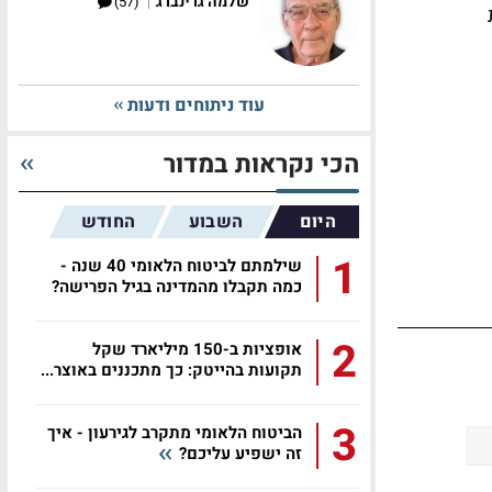
|
שלמה גרינברג
(57)
עוד ניתוחים ודעות
הכי נקראות במדור
היום
השבוע
החודש
1
שילמתם לביטוח הלאומי 40 שנה -
כמה תקבלו מהמדינה בגיל הפרישה?
2
אופציות ב-150 מיליארד שקל
תקועות בהייטק: כך מתכננים באוצר...
3
הביטוח הלאומי מתקרב לגירעון - איך
זה ישפיע עליכם?