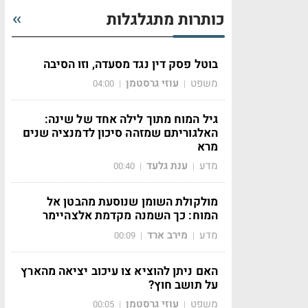
כותרות מתגלגלות
בוטל פסק דין נגד מסעדה, וזו הסיבה
משפט
עוזי גרסטמן
04:00
|
|
גיל המוח מתוך לילה אחד של שינה:
האלגוריתם שמזהה סיכון לדמנציה שנים
מרא
מדע
ענת גלעד
00:40
|
|
מולקולת השומן שנוסעת מהבטן אל
המוח: כך השמנה מקדמת אלצהיימר
מדע
מירב ארד
00:09
|
|
האם ניתן להוציא צו עיכוב יציאה מהארץ
על תושב חוץ?
משפט
עוזי גרסטמן
00:05
|
|