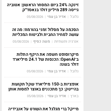
זינקה 24% ביום המסחר הראשון: אטוביה
גייסה 289 מיליון דולר בנאסד״ק
גלובל
אדיר בן עמי
05/08/2026
|
|
הסכמה על מסלול זמני בהורמוז: מה זה
עושה למחיר החבית ולביטוח המכליות
אנרגיה ותשתיות
משה כסיף
05/08/2026
|
|
מיקרוסופט חשפה את היקף התלות
ב־OpenAI: הכנסות של 24.1 מיליארד
דולר בשנה
גלובל
אדיר בן עמי
05/08/2026
|
|
אופציות ב-150 מיליארד שקל תקועות
בהייטק: כך מתכננים באוצר למסות אותן
בארץ
אדיר בן עמי
05/08/2026
|
|
מייקל ברי מגלגל את השורט על אנבידיה