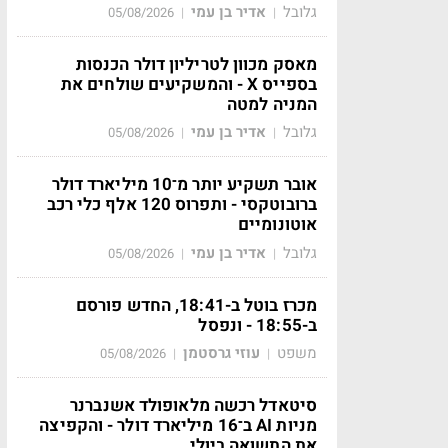
גלובל
אדיר בן עמי
05/08/2026
|
|
מאסק מכוון לטריליון דולר הכנסות
בספייס X - והמשקיעים שולחים את
המניה למטה
גלובל
אדיר בן עמי
05/08/2026
|
|
אובר תשקיע יותר מ־10 מיליארד דולר
ברובוטקסי - ותפרוס 120 אלף כלי רכב
אוטונומיים
גלובל
אדיר בן עמי
05/08/2026
|
|
מכרז בוטל ב-18:41, החדש פורסם
ב-18:55 - ונפסל
משפט
עוזי גרסטמן
05/08/2026
|
|
סיטאדל רכשה מלאופולד אשנברנר
מניות AI ב־16 מיליארד דולר - והקפיצה
את התשואה ביולי