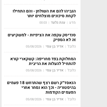
הגביהו להם את השולחן - והם התחילו
לקחת סיכונים מוצלחים יותר
מדע
ענת גלעד
00:03
|
|
סנדיסק עקפה את הציפיות - למשקיעים
זה לא הספיק
גלובל
אדיר בן עמי
05/08/2026
|
|
המחלוקת בפד מחריפה: קשקארי קורא
להתחיל להעלות את הריבית
גלובל
אדיר בן עמי
05/08/2026
|
|
הנאסד״ק רשם רצף שהתרחש 18 פעמים
בהיסטוריה - וכך הוא נסחר אחרי
הפעמים הקודמות
גלובל
אדיר בן עמי
05/08/2026
|
|