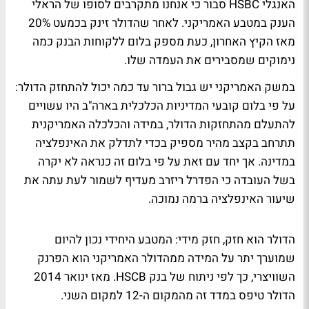
האנגלי HSBC סבור כי אנחנו מתקרבים לסופו של הראלי
הענק במטבע האמריקני. לאחר שהדולר זינק בכמעט 20%
מאז הקיץ האחרון, כעת מספק בלום ללקוחות הבנק כמה
נימוקים שמסבירים את העמדה שלו.
במשק האמריקני יש גבול ברור עד כמה יכול להתחזק הדולר:
על פי בלום קובעי המדיניות הכלכלית בארה"ב היו עשויים
להתעלם מהתחזקות הדולר, במידה והכלכלה האמריקנית
תתרחב בקצב מהיר מספיק בכדי לתדלק את האינפלציה
במדינה. אך יחד עם זאת על פי בלום זה כנראה לא יקרה
בשל העובדה כי הפדרל ריזרב מעדיף לשמור לעת עתה את
שיעור האינפלציה ברמה נמוכה.
הדולר הוא חזק, חזק מידי:
המטבע היחידי נכון להיום
שמוערך יתר על המידה ממהדולר האמריקני הוא הפרנק
השוויצרי, כך לפי ניתוח של בנק HSCB. מאז ינואר 2014
הדולר טיפס במדד זה מהמקום ה-12 למקום השני.