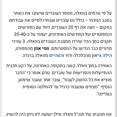
על פי גורמים בוואלה, מספר העובדים שיעזבו את האתר
בסבב הנוכחי – כולל גם עובדים שבחרו לסיים את עבודתם
במקום – חצה את רף 20 העובדים, ויחד עם הפורשים
והמפוטרים של החודשים האחרונים, יעמוד על כ-35-40
תקנים בסך הכל שירדו ממצבת העובדים בוואלה. 3 עורכי
מדורים כבר הודיעו על התפטרותם:
חמי אוזן
מהספורט,
הילה ציאון
מהכלכלה ו
דוד ורטהיים
מוואלה ברנז'ה.
האווירה בתוך וואלה קשה בתקופה האחרונה, על רקע תכנית
ההתייעלות והפרישות של עובדים. גורם אומר כי "הדבר
מוציא את כל החשק לעבוד". עובד אחר שעבר שימוע,
הוסיף: "מצפים שנעבוד כרגיל עד להחלטה הסופית
בענייננו".
את תגובתו של מנכ"ל וואלה אילן ישועה לא ניתן היה להשיג.