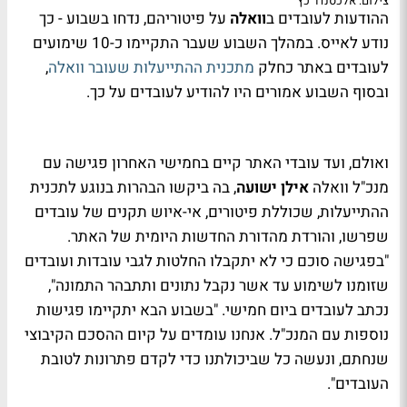
צילום: אלכסנדר כץ
ההודעות לעובדים ב
וואלה
על פיטוריהם, נדחו בשבוע - כך
נודע לאייס. במהלך השבוע שעבר התקיימו כ-10 שימועים
לעובדים באתר כחלק
מתכנית ההתייעלות שעובר וואלה
,
ובסוף השבוע אמורים היו להודיע לעובדים על כך.
ואולם, ועד עובדי האתר קיים בחמישי האחרון פגישה עם
מנכ"ל וואלה
אילן ישועה
, בה ביקשו הבהרות בנוגע לתכנית
ההתייעלות, שכוללת פיטורים, אי-איוש תקנים של עובדים
שפרשו, והורדת מהדורת החדשות היומית של האתר.
"בפגישה סוכם כי לא יתקבלו החלטות לגבי עובדות ועובדים
שזומנו לשימוע עד אשר נקבל נתונים ותתבהר התמונה",
נכתב לעובדים ביום חמישי. "בשבוע הבא יתקיימו פגישות
נוספות עם המנכ"ל. אנחנו עומדים על קיום ההסכם הקיבוצי
שנחתם, ונעשה כל שביכולתנו כדי לקדם פתרונות לטובת
העובדים".