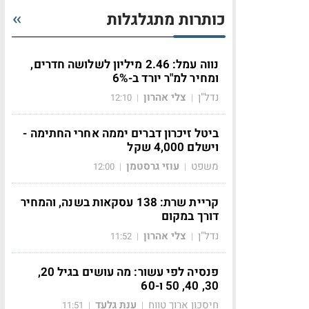
כותרות מתגלגלות
נווה עמל: 2.46 מיליון לשלושה חדרים,
ומחיר למ"ר יורד ב-6%
נדל"ן
צלי אהרון
12:10
|
|
ביטל זיכרון דברים יממה אחרי החתימה -
וישלם 4,000 שקל
משפט
עוזי גרסטמן
12:00
|
|
קריית שרת: 138 עסקאות בשנה, והמחיר
דורך במקום
נדל"ן
צלי אהרון
11:52
|
|
פנסיה לפי עשור: מה עושים בגיל 20,
30, 40, 50 ו-60
חיסכון ארוך טווח
ענת גלעד
11:51
|
|