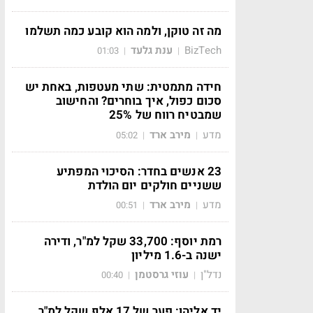
מה זה טוקן, ולמה הוא קובע כמה תשלמו
BizTech
ענת גלעד
01:03
|
|
חידה מתמטית: שתי מעטפות, באחת יש
סכום כפול, איך בוחרים? והחישוב
שמבטיח רווח של 25%
מדע
מירב ארד
05:02
|
|
23 אנשים בחדר: הסיכוי המפתיע
ששניים חולקים יום הולדת
מדע
מירב ארד
00:51
|
|
רמת יוסף: 33,700 שקל למ"ר, ודירה
ישנה ב-1.6 מיליון
נדל"ן
עוזי גרסטמן
00:40
|
|
יד אליהו: פער של 17 אלף שקל למ"ר