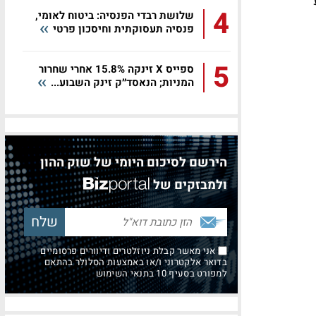
4
שלושת רבדי הפנסיה: ביטוח לאומי,
פנסיה תעסוקתית וחיסכון פרטי
5
ספייס X זינקה 15.8% אחרי שחרור
המניות; הנאסד״ק זינק השבוע...
הירשם לסיכום היומי של שוק ההון
ולמבזקים של
אני מאשר קבלת ניוזלטרים ודיוורים פרסומיים
בדואר אלקטרוני ו/או באמצעות הסלולר בהתאם
למפורט בסעיף 10 בתנאי השימוש