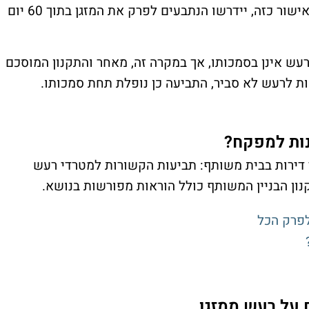
מטרד רעש – וזאת בתוך 45 יום. אם לא יוצג אישור כזה, יידרשו הנתבעים לפרק את המזגן בתוך 60 יום
רעש אינן בסמכותו, אך במקרה זה, מאחר והתקנון המוסכם
ות לרעש לא סביר, התביעה כן נופלת תחת סמכותו.
ות למפקח?
דירות בבית משותף: תביעות הקשורות למטרדי רעש
ון הבניין המשותף כולל הוראות מפורשות בנושא.
לפרק הכל
 על רעש ממזגן