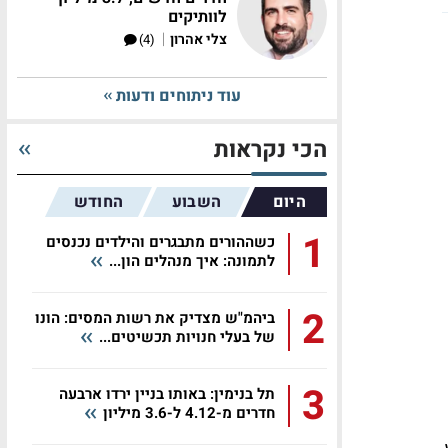
לוותיקים
|
צלי אהרון
(4)
עוד ניתוחים ודעות
הכי נקראות
היום
השבוע
החודש
1
כשההורים מתבגרים והילדים נכנסים
לתמונה: איך מנהלים הון...
2
ביהמ"ש מצדיק את רשות המסים: הונו
של בעלי חנויות תכשיטים...
3
תל בנימין: באותו בניין ירדו ארבעה
חדרים מ-4.12 ל-3.6 מיליון