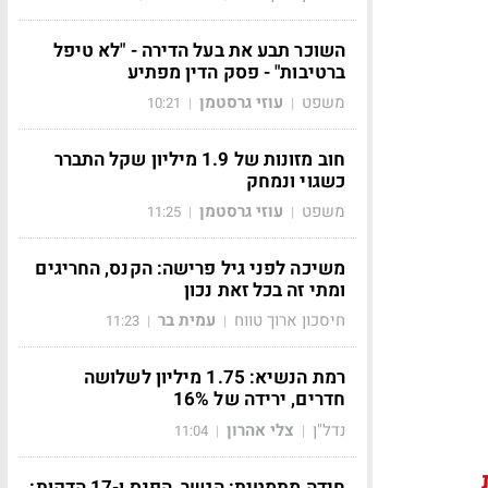
השוכר תבע את בעל הדירה - "לא טיפל
ברטיבות" - פסק הדין מפתיע
משפט
עוזי גרסטמן
10:21
|
|
חוב מזונות של 1.9 מיליון שקל התברר
כשגוי ונמחק
משפט
עוזי גרסטמן
11:25
|
|
משיכה לפני גיל פרישה: הקנס, החריגים
ומתי זה בכל זאת נכון
חיסכון ארוך טווח
עמית בר
11:23
|
|
רמת הנשיא: 1.75 מיליון לשלושה
חדרים, ירידה של 16%
נדל"ן
צלי אהרון
11:04
|
|
חידה מתמטית: הגשר, הפנס ו-17 הדקות: