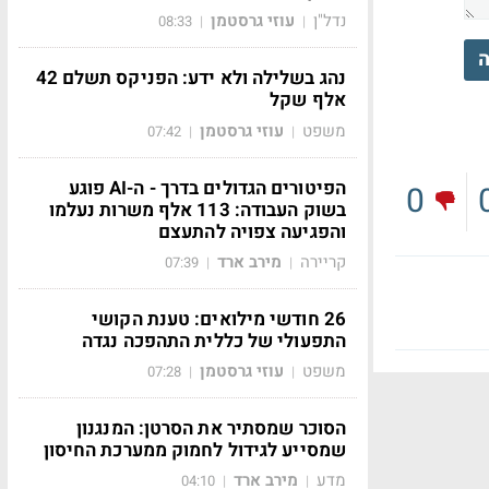
נדל"ן
עוזי גרסטמן
08:33
|
|
ה
נהג בשלילה ולא ידע: הפניקס תשלם 42
אלף שקל
משפט
עוזי גרסטמן
07:42
|
|
הפיטורים הגדולים בדרך - ה-AI פוגע
0
בשוק העבודה: 113 אלף משרות נעלמו
והפגיעה צפויה להתעצם
קריירה
מירב ארד
07:39
|
|
26 חודשי מילואים: טענת הקושי
התפעולי של כללית התהפכה נגדה
משפט
עוזי גרסטמן
07:28
|
|
הסוכר שמסתיר את הסרטן: המנגנון
שמסייע לגידול לחמוק ממערכת החיסון
מדע
מירב ארד
04:10
|
|