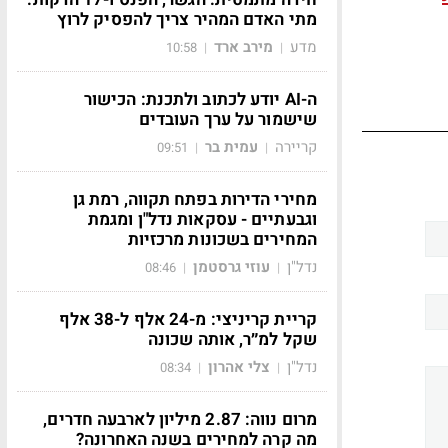
מתי האדם המהיר צריך להפסיק לרוץ
מדע
מירב ארד
10:58
|
|
ה-AI יודע לכתוב ולתכנת: הכישור
שישמור על ערך העובדים
קריירה
עמית בר
09:51
|
|
מחירי הדירות בפתח תקווה, רמת גן
וגבעתיים - עסקאות נדל"ן ומגמת
המחירים בשכונות מרכזיות
נדל"ן
עוזי גרסטמן
08:46
|
|
קריית קריניצי: מ-24 אלף ל-38 אלף
שקל למ״ר, אותה שכונה
נדל"ן
צלי אהרון
08:34
|
|
מרום נווה: 2.87 מיליון לארבעה חדרים,
מה קרה למחירים בשנה האחרונה?