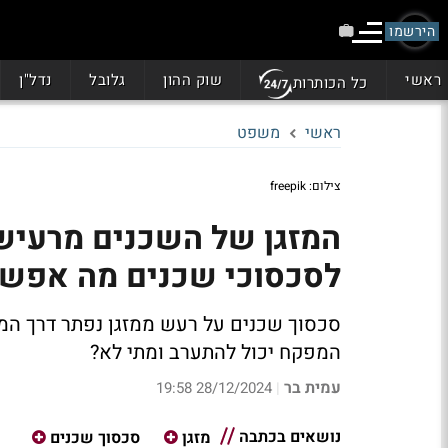
הירשמו
ראשי
שוק ההון
גלובל
נדל"ן
כל הכותרות
ראשי
משפט
צילום: freepik
המזגן של השכנים מרעיש 
לסכסוכי שכנים מה אפש
סכסוך שכנים על רעש ממזגן נפתר דרך המפ
המפקח יכול להתערב ומתי לא?
עמית בר
28/12/2024 19:58
|
נושאים בכתבה
מזגן
סכסוך שכנים