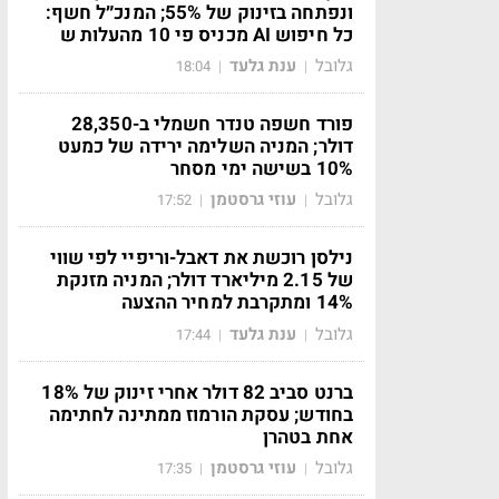
ונפתחה בזינוק של 55%; המנכ״ל חשף:
כל חיפוש AI מכניס פי 10 מהעלות ש
גלובל
ענת גלעד
18:04
|
|
פורד חשפה טנדר חשמלי ב-28,350
דולר; המניה השלימה ירידה של כמעט
10% בשישה ימי מסחר
גלובל
עוזי גרסטמן
17:52
|
|
נילסן רוכשת את דאבל-וריפיי לפי שווי
של 2.15 מיליארד דולר; המניה מזנקת
14% ומתקרבת למחיר ההצעה
גלובל
ענת גלעד
17:44
|
|
ברנט סביב 82 דולר אחרי זינוק של 18%
בחודש; עסקת הורמוז ממתינה לחתימה
אחת בטהרן
גלובל
עוזי גרסטמן
17:35
|
|