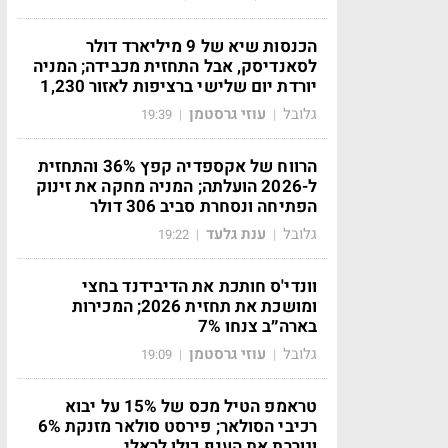
הכנסות שיא של 9 מיליארד דולר
לסאנדיסק, אבל התחזית מכבידה; המניה
יורדת יום שלישי ברציפות לאזור 1,230
גלובל
עוזי גרסטמן
19:39
|
|
הרווח של אקספדיה קפץ 36% והתחזית
ל-2026 הועלתה; המניה מחקה את זינוק
הפתיחה ונסחרת סביב 306 דולר
גלובל
ענת גלעד
19:22
|
|
וונדי'ס חותכת את הדיבידנד בחצי
ומושכת את תחזית 2026; המכירות
בארה״ב צנחו 7%
גלובל
עוזי גרסטמן
19:09
|
|
טראמפ הטיל מכס של 15% על יבוא
רכיבי הסולאר; פירסט סולאר מזנקת 6%
וגוררת את הענף כולו לראלי