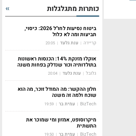
כותרות מתגלגלות
ביטוח נסיעות לחו"ל 2026: כיסוי,
תביעות ומה לא כלול
קריירה
ענת גלעד
20:05
|
|
אוקלו מזנקת 14%: הכנסות ראשונות
בתולדותיה וכור שנדלק בפחות משנה
גלובל
ענת גלעד
20:04
|
|
חלון ההקשר: מה המודל זוכר, מה הוא
שוכח ולמה זה משנה
BizTech
עמית בר
19:59
|
|
מיקרוסופט, אמזון ומי שמוכר את
התשתית
BizTech
עמית בר
19:50
|
|