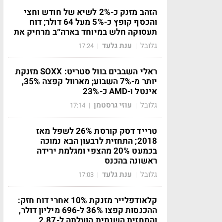
הזהב מזנק כ-2% לשיא של חודש וחצי
והכסף קופץ כ-5% מעל 64 דולר; דוח
תעסוקה חלש במיוחד בארה״ב מרחיק את
גלובל
ענת גלעד
17:24
|
|
ראלי השבבים בוול סטריט: SOXX מזנקת
יותר מ-7% השבוע; מארוול קפצה 35%,
אינטל ו-AMD כ-23%
גלובל
עוזי גרסטמן
17:14
|
|
טרייד דסק קורסת 26% לשפל מאז
2018; התחזית לרבעון הבא נמוכה
בכמעט 20% מהצפי ומגלמת ירידה
ראשונה בהכנס
גלובל
ענת גלעד
17:03
|
|
קלאודפלייר מזנקת 10% אחרי דוח חזק:
ההכנסות קפצו 36% ל-696 מיליון דולר,
והתחזית השנתית הועלתה ל-2.87