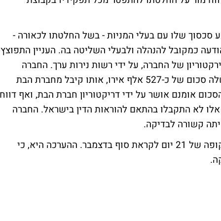
דיווח מור על החלטתו להתפטר מכל תפקידיו בקבוצת
 סכסוך שלו עם בעלי המניות - בשל החלטתו לכאורה -
דעה כמקובל להנהלה ולבעלי השליטה בה. העניין התפוצץ
קטוריון של החברה, על ידי רשות נירות ערך. החברה
דיווחה באחרונה, כי מור החזיר לחברת בבת שלה סכום של כ-527 אלף אירו, אותו קיבל מחברת הבת
ר דירקטורים בין השנים 2002 ל-2004. הסכום אומנם אושר על ידי דריקטוריון חברת הבת, ואף דווח
אלו לא התקבלו בהתאם להוראות הדין בישראל. החברה
יתה קשורה לבדיקה.
נזכיר עוד, כי מינוי הבודק החיצוני בוצעה לתקופה של 21 יום לקראת סוף בדצמבר. ההערכה היא, כי
ה.