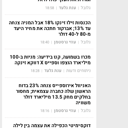
גלובל
ענת גלעד
18:58
|
|
הכנסות זילו זינקו 18% אבל המניה צנחה
עד 13%; אברקור חתכה את מחיר היעד
מ-80 ל-40 דולר
גלובל
עוזי גרסטמן
18:40
|
|
מכרו בשמועה, קנו בידיעה: מניות ב-100
מיליארד הוצפו וספייס X דווקא זינקה
ניתוחים ודעות
ענת גלעד
18:28
|
|
האניוול אירוספייס צנחה 23% בדוח
הראשון שלה כחברה עצמאית; מחסור
בחלקים מחק 13.5 מיליארד דולר
משוויה
גלובל
עוזי גרסטמן
18:16
|
|
דוקסימיטי הכפילה את עצמה בין לילה