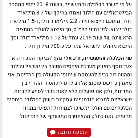
על פי משרד הכלכלה והתעשייה, בשנת 2018 יחסי המסחר
הבילטראליים עם הולנד נאמדו בהיקף של 3.7 מיליארד
דולר, מתוכם הייצוא היווה 2.2 מיליארד דולר, ו-1.5 מיליארד
דולר ייבוא. לפי נתוני הלמ"ס, סך הייצוא להולנד במחצית
הראשונה של שנת 2019 עמד על 1.12 מיליארד דולר, וסך
הייבוא מהולנד לישראל עמד על כ-700 מיליון דולר.
שר הכלכלה והתעשייה, ח"כ אלי כהן:
"הביקור הנוכחי הוא
צעד נוסף בחיזוק מערכת היחסים הטובה בין ישראל והולנד
ומהווה רוח גבית להעמקת שיתופי הפעולה בין המדינות. אני
מאמין כי ישנו פוטנציאל רב להגדלת הסחר ההדדי בין
המדינות, ולכן אנו פועלים ללא לאות בכדי לסייע לחברות
ישראליות למצוא הזדמנויות עסקיות בשוק ההולנדי. היחסים
הכלכליים עם הולנד ימשיכו לצמוח ולהתפתח במגוון
תחומים, זאת כחלק מהאינטרס המשותף של המדינות"
הוספת תגובה