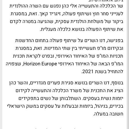
צילום: אלאונורה שילוב
שר הכלכלה והתעשייה אלי כהן נפגש עם השרה ההולנדית
לענייני סחר חוץ ושיתוף פעולה, זיגריד קאך. זאת, במסגרת
ביקור של משלחת הולנדית עסקית, שהגיעה במטרה לקדם
את שיתוף הפעולה בנושא כלכלה מעגלית.
בפגישה, דנו השרים על שיתוף פעולה בתחום החדשנות
ובקידום מו"פ תעשייתי בין שתי המדינות. זאת, במסגרת
תכניות המו"פ של האיחוד האירופי, ובפרט לקראת תכנית
המו"פ הבאה של האיחוד האירופי Horizon Europe, שצפויה
להתחיל בשנת 2021.
בנוסף, דנו השרים בנושא סגירת פערים מגדריים, והשר כהן
הציג את התכנית של משרד הכלכלה והתעשייה לקידום
יזמות נשית בעסקים. השתלבותן של נשים בתפקידים
בכירים, בניהול, ביזמות ובבעלות על עסקים במשק הישראלי
חשובה במעלה.