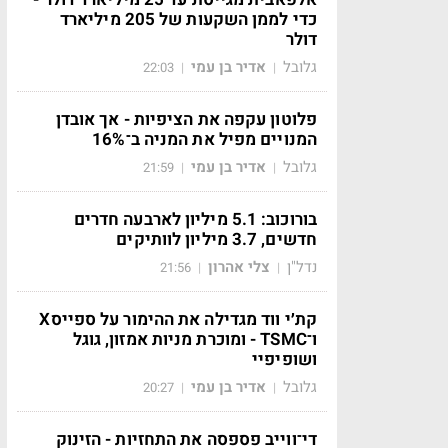
כדי לממן השקעות של 205 מיליארד
דולר
גלובל
אדיר בן עמי
22:03
|
|
פלוטון עקפה את הציפיות - אך אובדן
המנויים מפיל את המניה ב־16%
גלובל
אדיר בן עמי
21:59
|
|
בורוכוב: 5.1 מיליון לארבעה חדרים
חדשים, 3.7 מיליון לוותיקים
נדל"ן
צלי אהרון
21:56
|
|
קת׳י ווד מגדילה את ההימור על ספייסX
ו־TSMC - ומוכרת מניות אמזון, גוגל
ושופיפיי
גלובל
אדיר בן עמי
20:27
|
|
די־ווייב פספסה את התחזיות - הזינוק