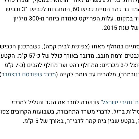
היתר: הקמת מחלף בשוקת, סלילת דרכים חקלאיות ובניית 9 גשרים לאורך התוואי. בנוסף, המכרז כולל
את שידרוג כבישי הרוחב החוצים את הקטע המדובר כמו: הטיית כביש 60, התחברות לכביש 31 וכביש
60 והכנות לתוואי רכבת עתידית הצפויה לעבור במקום. עלות הפרויקט נאמדת ביותר מ-300 מיליון
נת 2015.
תיים במחלף מאחז (צפונית לבית קמה), כשבתכנון הכביש
צפוי להגיע עד צומת הנגב, דרך מחלף שוקת, נבטים ורמת חובב. מדובר באורך כולל של כ-57 ק"מ. הקטע
ובמבר), מלהבים עד צומת לקייה (
מכרז שפורסם בדצמבר
,
 'נתיבי ישראל'
שנועדה לחבר את הנגב והגליל למרכז
לות ברזל. לדברי משרד התחבורה, בשבועות הקרובים צפוי