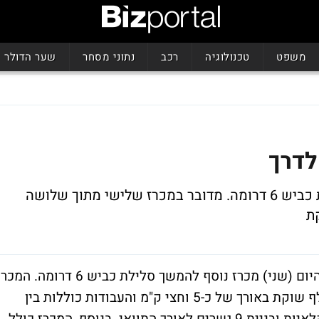
משפט
טכנולוגיה
רכב
נתוני מסחר
שער הדולר
משרד התחבורה פרסם מכרז נוסף להארכת כביש 6 דרומה. מדובר במכרז שלישי מתוך שלושה
משרד התחבורה וחברת חוצה ישראל פרסמו היום (שני) מכרז נוסף להמשך סלילת כביש 6 דרומה. ה
כולל את קטע הכביש ממחלף לקייה ועד מחלף שוקת באורך של כ-5 וחצי ק"מ והעבודות כוללות בין