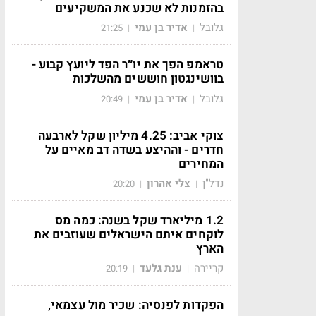
בהזמנות לא שכנע את המשקיעים
גלובל
אדיר בן עמי
21:25
|
|
טראמפ הפך את יו״ר הפד ליועץ קבוע -
בוושינגטון חוששים מהשלכות
גלובל
אדיר בן עמי
20:49
|
|
צוקי אביב: 4.25 מיליון שקל לארבעה
חדרים - וההיצע בשדה דב מאיים על
המחירים
נדל"ן
צלי אהרון
20:20
|
|
1.2 מיליארד שקל בשנה: כמה מס
לוקחים איתם הישראלים שעוזבים את
הארץ
קריירה
ענת גלעד
20:19
|
|
הפקדות לפנסיה: שכיר מול עצמאי,