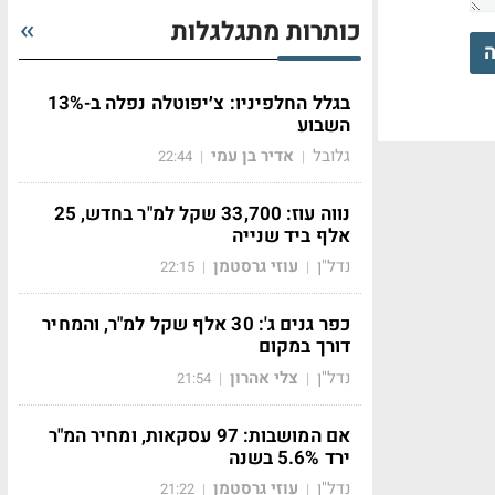
כותרות מתגלגלות
ה
בגלל החלפיניו: צ׳יפוטלה נפלה ב-13%
השבוע
גלובל
אדיר בן עמי
22:44
|
|
נווה עוז: 33,700 שקל למ"ר בחדש, 25
אלף ביד שנייה
נדל"ן
עוזי גרסטמן
22:15
|
|
כפר גנים ג': 30 אלף שקל למ"ר, והמחיר
דורך במקום
נדל"ן
צלי אהרון
21:54
|
|
אם המושבות: 97 עסקאות, ומחיר המ"ר
ירד 5.6% בשנה
נדל"ן
עוזי גרסטמן
21:22
|
|