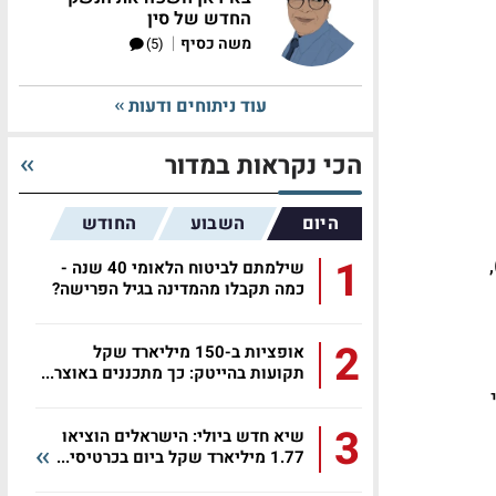
החדש של סין
|
משה כסיף
(5)
עוד ניתוחים ודעות
הכי נקראות במדור
היום
השבוע
החודש
1
)
שילמתם לביטוח הלאומי 40 שנה -
כמה תקבלו מהמדינה בגיל הפרישה?
2
אופציות ב-150 מיליארד שקל
תקועות בהייטק: כך מתכננים באוצר...
3
שיא חדש ביולי: הישראלים הוציאו
1.77 מיליארד שקל ביום בכרטיסי...