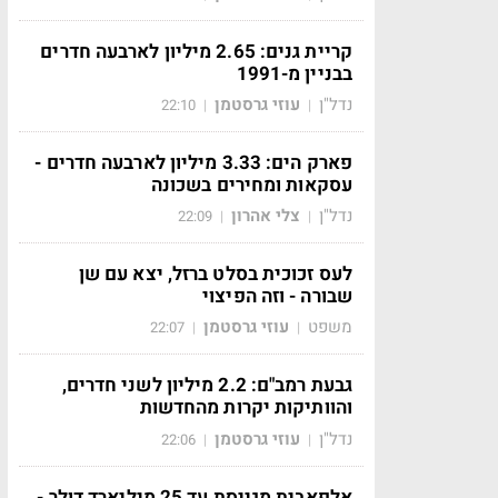
קריית גנים: 2.65 מיליון לארבעה חדרים
בבניין מ-1991
נדל"ן
עוזי גרסטמן
22:10
|
|
פארק הים: 3.33 מיליון לארבעה חדרים -
עסקאות ומחירים בשכונה
נדל"ן
צלי אהרון
22:09
|
|
לעס זכוכית בסלט ברזל, יצא עם שן
שבורה - וזה הפיצוי
משפט
עוזי גרסטמן
22:07
|
|
גבעת רמב"ם: 2.2 מיליון לשני חדרים,
והוותיקות יקרות מהחדשות
נדל"ן
עוזי גרסטמן
22:06
|
|
אלפאבית מגייסת עד 25 מיליארד דולר -