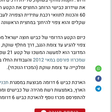
שקלים והוא צפוי להיחנך במחצית הראשונה של ש
כיום הקטע הדרומי של כביש חוצה ישראל מס
המדובר הוא למעשה המשכו של קטע 21 שפוצל ל-3 מכרזים: ממחלף רהט ועד מחלף להבים (כ-7 ק"מ
שמכרזו פורסם במאי 2012
והעבודות החלו בנ
ומלקייה עד צומת שוקת (המכרז הנוכחי).
הארכת כביש 6 דרומה מבוצעת במסגרת
תכנית
הארץ, באמצעות רשת מהירה של כבישים ומסי
להתפרסם מכרז נוסף להארכת כביש 6 דרומה, בקטע שבין בית קמה לדבירה, באורך של 5 ק"מ.