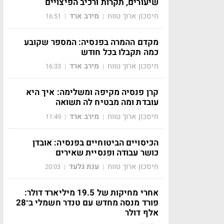
שיעורים, תקרות ורכיב הפיצויים
חיסכון ארוך טווח
מירב ארד
16:51
|
|
מקדם ההמרה בפנסיה: המספר שקובע
כמה תקבלו בכל חודש
חיסכון ארוך טווח
מירב ארד
16:33
|
|
קרן פנסיה מקיפה ומשלימה: איך היא
עובדת ומה מבטיח לה תשואה
חיסכון ארוך טווח
מירב ארד
11:49
|
|
הכיסויים הביטוחיים בפנסיה: אובדן
כושר עבודה ופנסיית שאירים
חיסכון ארוך טווח
ענת גלעד
20:03
|
|
אחרי מחיקות של 19.5 מיליארד דולר:
פורד מנסה מחדש עם טנדר חשמלי ב־28
אלף דולר