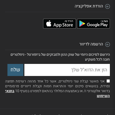
הורדת אפליקציה
הרשמה לדיוור
הירשם לסיכום היומי של שוק ההון ולמבזקים של ביזפורטל - ניוזלטרים
חובה לכל משקיע
אני מאשר קבלת שני ניוזלטרים, אשר כל אחד מהווה רשימת תפוצה
נפרדת, בנושאים סיכום יומי והתראות חמות וקבלת דיוורים פרסומיים
בדואר אלקטרוני ו/ או באמצעות הסלולר בהתאם למפורט בסעיף 10
בתנאי
השימוש