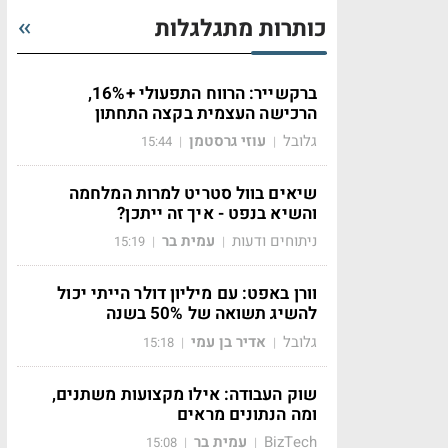
כותרות מתגלגלות
ברקשייר: הרווח התפעולי +16%,
הרכישה העצמית בקצה התחתון
גלובל
עוזי גרסטמן
15:44
|
|
שיאים בוול סטריט למרות המלחמה
והשיא בנפט - איך זה ייתכן?
ניתוחים ודעות
עמית בר
15:19
|
|
וורן באפט: עם מיליון דולר הייתי יכול
להשיג תשואה של 50% בשנה
גלובל
אדיר בן עמי
15:18
|
|
שוק העבודה: אילו מקצועות משתנים,
ומה הנתונים מראים
BizTech
עמית בר
15:08
|
|