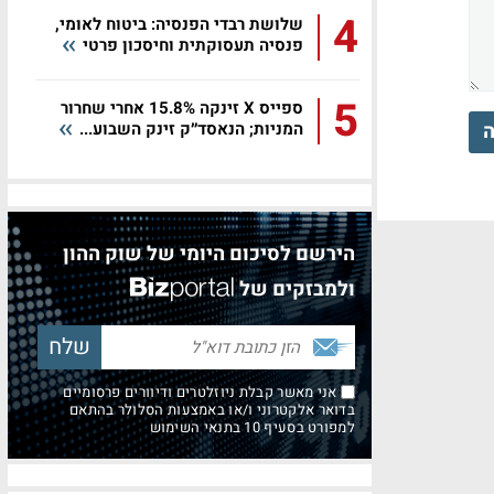
4
שלושת רבדי הפנסיה: ביטוח לאומי,
פנסיה תעסוקתית וחיסכון פרטי
5
ספייס X זינקה 15.8% אחרי שחרור
ה
המניות; הנאסד״ק זינק השבוע...
הירשם לסיכום היומי של שוק ההון
ולמבזקים של
אני מאשר קבלת ניוזלטרים ודיוורים פרסומיים
בדואר אלקטרוני ו/או באמצעות הסלולר בהתאם
למפורט בסעיף 10 בתנאי השימוש