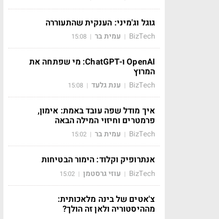
גוגל וג'מיני: הענקית שהתעוררה
BizTech
עמית בר
15:08
|
|
OpenAI ו-ChatGPT: מי שפתחה את
המרוץ
BizTech
ענת גלעד
15:08
|
|
איך מודל שפה עובד באמת: אימון,
פרמטרים וחיזוי המילה הבאה
BizTech
עמית בר
15:02
|
|
אנתרופיק וקלוד: הימור הבטיחות
BizTech
עוזי גרסטמן
15:02
|
|
צ'אטים של בינה מלאכותית:
מההיסטוריה ולאן זה הולך?