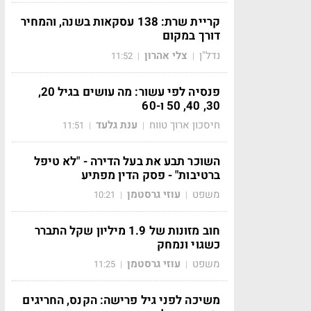
קריית שרת: 138 עסקאות בשנה, והמחיר
דורך במקום
נדל"ן
צלי אהרון
11:52
|
|
פנסיה לפי עשור: מה עושים בגיל 20,
30, 40, 50 ו-60
חיסכון ארוך טווח
ענת גלעד
11:51
|
|
השוכר תבע את בעל הדירה - "לא טיפל
ברטיבות" - פסק הדין מפתיע
משפט
עוזי גרסטמן
10:21
|
|
חוב מזונות של 1.9 מיליון שקל התברר
כשגוי ונמחק
משפט
עוזי גרסטמן
11:25
|
|
משיכה לפני גיל פרישה: הקנס, החריגים