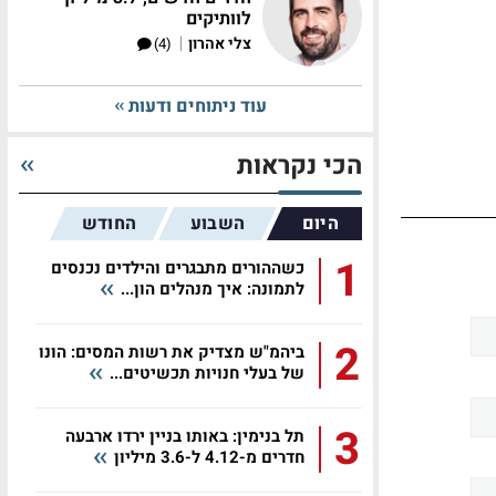
לוותיקים
|
צלי אהרון
(4)
עוד ניתוחים ודעות
הכי נקראות
היום
השבוע
החודש
1
כשההורים מתבגרים והילדים נכנסים
לתמונה: איך מנהלים הון...
2
ביהמ"ש מצדיק את רשות המסים: הונו
של בעלי חנויות תכשיטים...
3
תל בנימין: באותו בניין ירדו ארבעה
חדרים מ-4.12 ל-3.6 מיליון