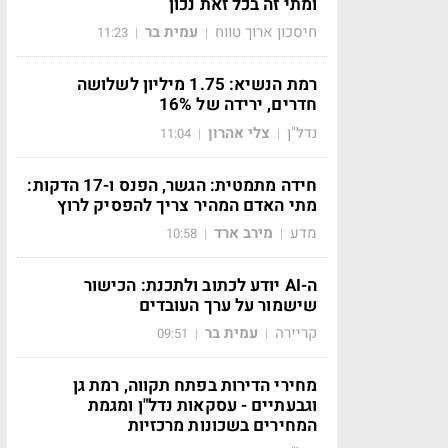
ומתי זה בכל זאת נכון
חיסכון ארוך טווח
עמית בר
11:23
|
|
רמת הנשיא: 1.75 מיליון לשלושה
חדרים, ירידה של 16%
נדל"ן
צלי אהרון
11:04
|
|
חידה מתמטית: הגשר, הפנס ו-17 הדקות:
מתי האדם המהיר צריך להפסיק לרוץ
מדע
מירב ארד
10:58
|
|
ה-AI יודע לכתוב ולתכנת: הכישור
שישמור על ערך העובדים
קריירה
עמית בר
09:51
|
|
מחירי הדירות בפתח תקווה, רמת גן
וגבעתיים - עסקאות נדל"ן ומגמת
המחירים בשכונות מרכזיות