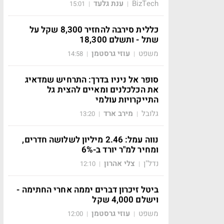
BizTech
ענת גלעד
15:01
|
|
כללית סירבה להחזיר 8,300 שקל על
שתל - ותשלם 18,300
משפט
עוזי גרסטמן
14:58
|
|
סופר אל ניניו בדרך: התרחיש שמדאיג
את הכלכלנים ומאיים להצית גל
התייקרויות עולמי
גלובל
מירב ארד
13:20
|
|
נווה עמל: 2.46 מיליון לשלושה חדרים,
ומחיר למ"ר יורד ב-6%
נדל"ן
צלי אהרון
12:10
|
|
ביטל זיכרון דברים יממה אחרי החתימה -
וישלם 4,000 שקל
משפט
עוזי גרסטמן
12:00
|
|