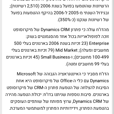
הרשיונות שהוטמעו בפועל בשנת 2006 (2,510 רשיונות);
ובגידול השנתי מ-2005 ל-2006 בהיקף ההטמעות בפועל
של רשיונות שנקנו (כ-350%).
מהדו"ח עולה כי פתרון Dynamics CRM של מיקרוסופט
זוכה לפופולאריות בכול אחד מהסגמנטים בשוק:
Enterprise (23 זכיות בשנת 2006 בארגונים בעלי 500
מחשבים ומעלה); Mid Market (79 זכיות בארגונים בעלי
100-499 מחשבים); ו-Small Business (45 זכיות בארגונים
בעלי 99 מחשבים ומטה).
הדו"ח מסביר כי האינטגראציה הגבוהה של Microsoft
Dynamics עם כלי ה-Office של מיקרוסופט היא אחת
הסיבות להצלחה של הטמעת פתרון ה-CRM של מיקרוסופט
בארגונים. סיבות נוספות שניתנו בדו"ח: יכולת הטמעה מהירה
של Dynamics CRM, ערוץ מפותח של שותפים העוסקים
בהטמעת הפתרון, וידידותיות הפתרון למשתמשי המערכת.