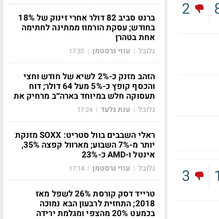
2
ברנט סביב 82 דולר אחרי זינוק של 18%
בחודש; עסקת הורמוז ממתינה לחתימה
אחת בטהרן
גלובל
עוזי גרסטמן
17:35
|
|
הזהב מזנק כ-2% לשיא של חודש וחצי
והכסף קופץ כ-5% מעל 64 דולר; דוח
תעסוקה חלש במיוחד בארה״ב מרחיק את
גלובל
ענת גלעד
17:24
|
|
ראלי השבבים בוול סטריט: SOXX מזנקת
יותר מ-7% השבוע; מארוול קפצה 35%,
אינטל ו-AMD כ-23%
גלובל
עוזי גרסטמן
17:14
|
|
3
טרייד דסק קורסת 26% לשפל מאז
2018; התחזית לרבעון הבא נמוכה
בכמעט 20% מהצפי ומגלמת ירידה