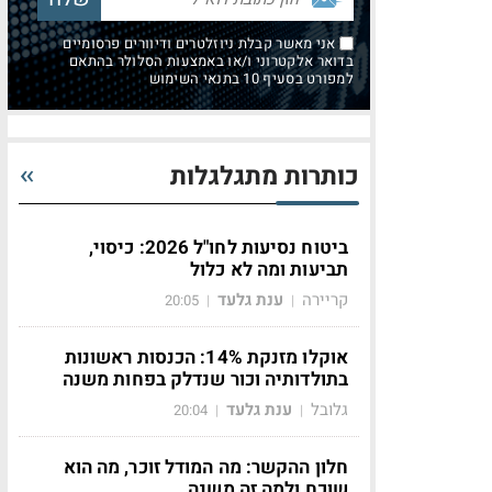
אני מאשר קבלת ניוזלטרים ודיוורים פרסומיים
בדואר אלקטרוני ו/או באמצעות הסלולר בהתאם
למפורט בסעיף 10 בתנאי השימוש
כותרות מתגלגלות
ביטוח נסיעות לחו"ל 2026: כיסוי,
תביעות ומה לא כלול
קריירה
ענת גלעד
20:05
|
|
אוקלו מזנקת 14%: הכנסות ראשונות
בתולדותיה וכור שנדלק בפחות משנה
גלובל
ענת גלעד
20:04
|
|
חלון ההקשר: מה המודל זוכר, מה הוא
שוכח ולמה זה משנה