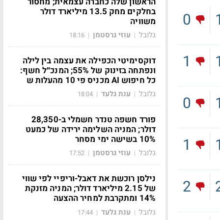
הראשון שלה כחברה עצמאית; מחסור
בחלקים מחק 13.5 מיליארד דולר
0
משוויה
גלובל
עוזי גרסטמן
18:16
|
|
1
דוקסימיטי הכפילה את עצמה בין לילה
ונפתחה בזינוק של 55%; המנכ״ל חשף:
כל חיפוש AI מכניס פי 10 מהעלות ש
גלובל
ענת גלעד
18:04
|
|
0
פורד חשפה טנדר חשמלי ב-28,350
דולר; המניה השלימה ירידה של כמעט
10% בשישה ימי מסחר
1
גלובל
עוזי גרסטמן
17:52
|
|
נילסן רוכשת את דאבל-וריפיי לפי שווי
2
של 2.15 מיליארד דולר; המניה מזנקת
14% ומתקרבת למחיר ההצעה
גלובל
ענת גלעד
17:44
|
|