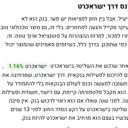
כנס דרך ישראכרט
 יעיל. אבל בין חזון למציאות יש פער. בנק הוא לא
קר סקייל והגעה למחזורים. בלי זה, גם מוצר טכנולוגי טוב
ו למכור, למרות ההצהרות על פוטנציאל ארוך טווח. זה
פי שתוכנן. בדרך כלל, כשיזמים מאמינים שהמוצר יכול
לאחר שרכש את השליטה בישראכרט
,
ישראכרט
1.16%
דם להיכנס לפעילות בנקאית. דרך ישראכרט, שמרחיבה את
שובה למעשה נכנס לעולם הבנקאות בלי להתמודד על
 הוא מקבל פלטפורמה קיימת, עם רישוי, תשתית ופעילות.
. לפני שנה שאלו אם הוא ראוי לרכוש בנק. אין סיבה
שלא, אבל השאלה היתה באוויר כשהוא רכש שליטה בישראכרט על רקע הסדר החוב לפני 13 שנים
 עכשיו בעצם הוא מרחיב את ישראכרט להיות בנק.