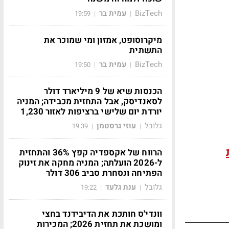
BizTech
עמית בר
19:59
|
|
מיקרוסופט, אמזון ומי שמוכר את
התשתית
BizTech
עמית בר
19:50
|
|
הכנסות שיא של 9 מיליארד דולר
לסאנדיסק, אבל התחזית מכבידה; המניה
יורדת יום שלישי ברציפות לאזור 1,230
גלובל
עוזי גרסטמן
19:39
|
|
הרווח של אקספדיה קפץ 36% והתחזית
ל-2026 הועלתה; המניה מחקה את זינוק
הפתיחה ונסחרת סביב 306 דולר
גלובל
ענת גלעד
19:22
|
|
וונדי'ס חותכת את הדיבידנד בחצי
ומושכת את תחזית 2026; המכירות