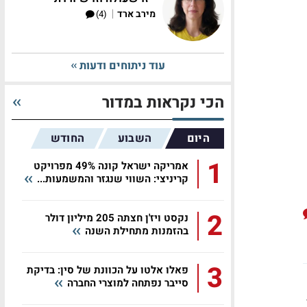
|
מירב ארד
(4)
עוד ניתוחים ודעות
הכי נקראות במדור
היום
השבוע
החודש
1
אמריקה ישראל קונה 49% מפרויקט
קריניצי: השווי שנגזר והמשמעות...
2
נקסט ויז'ן חצתה 205 מיליון דולר
בהזמנות מתחילת השנה
3
פאלו אלטו על הכוונת של סין: בדיקת
סייבר נפתחה למוצרי החברה