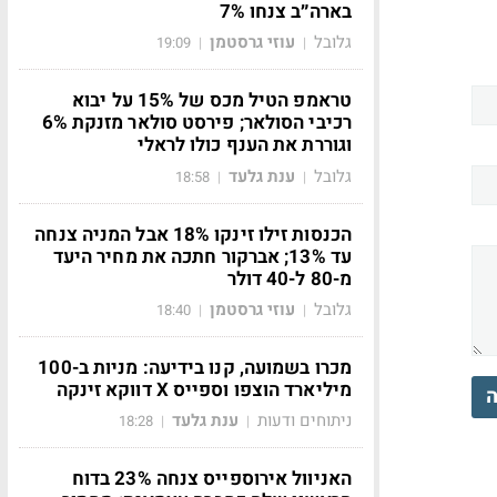
בארה״ב צנחו 7%
גלובל
עוזי גרסטמן
19:09
|
|
טראמפ הטיל מכס של 15% על יבוא
רכיבי הסולאר; פירסט סולאר מזנקת 6%
וגוררת את הענף כולו לראלי
גלובל
ענת גלעד
18:58
|
|
הכנסות זילו זינקו 18% אבל המניה צנחה
עד 13%; אברקור חתכה את מחיר היעד
מ-80 ל-40 דולר
גלובל
עוזי גרסטמן
18:40
|
|
מכרו בשמועה, קנו בידיעה: מניות ב-100
מיליארד הוצפו וספייס X דווקא זינקה
ה
ניתוחים ודעות
ענת גלעד
18:28
|
|
האניוול אירוספייס צנחה 23% בדוח