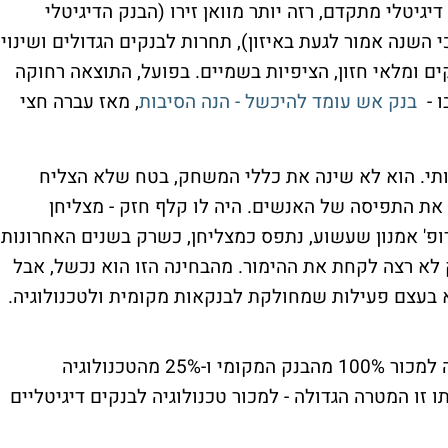
גיטלי מתקדם, רזה יותר מוואן זירו (הבנק הדיגיטלי
השנה אמור לגעת באיזון), תחרות לבנקים הגדולים ושינוי
ים ומלאי חזון, הציפיות בשמיים. בפועל, התוצאה רחוקה
ו -
בנק אש עומד להיכשל - הנה הסיבות
, מאז עברה חצי
ותי. הוא לא שינה את כללי המשחק, בטח שלא הצליח
את התפיסה של האנשים. היה לו קלף חזק - מצליחן
פרופ' אמנון שעשוע, נתפס כמצליחן, כשרק בשנים האחרונות
לא רצה לקחת את ההימור. מהבחינה הזו הוא נכשל, אבל
א בעצם פעילות שמחולקת לבנקאות מקומית ולטכנולוגיה.
צוק הטכנולוג לא ויתר על הטכנולוגיה (הכוונה למכור 100% מהבנק המקומי ו-25% מהטכנולוגיה
זו המטרה הגדולה - למכור טכנולוגיה לבנקים דיגיטליים