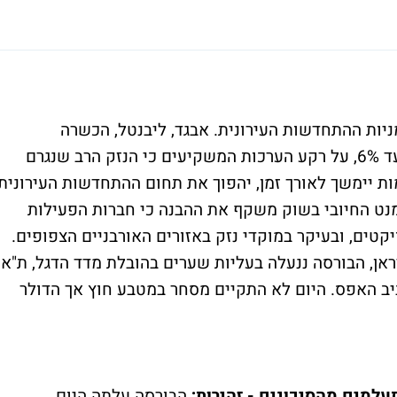
יפס היום ב-2.2%, בהובלת מניות ההתחדשות העירונית. אבגד, ליבנטל, הכשרה
התחדשות ובוני תיכון שזינקו בשיעורים של עד 6%, על רקע הערכות המשקיעים כי הנזק הרב שנגרם
ת יימשך לאורך זמן, יהפוך את תחום ההתחדשות העירונית
מנט החיובי בשוק משקף את ההבנה כי חברות הפעילות
יקטים, ובעיקר במוקדי נזק באזורים האורבניים הצפופים.
ן, הבורסה ננעלה בעליות שערים בהובלת מדד הדגל, ת"א
 והבנקים ננעלו סביב האפס. היום לא התקיים מסחר במטבע חוץ אך הדולר
למים מהסיכונים - זהירות;
הבורסה עלתה היום