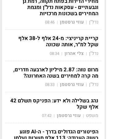
מחירי הדירות בפתח תקווה, רמת גן
וגבעתיים - עסקאות נדל"ן ומגמת
המחירים בשכונות מרכזיות
נדל"ן
עוזי גרסטמן
08:46
|
|
קריית קריניצי: מ-24 אלף ל-38 אלף
שקל למ״ר, אותה שכונה
נדל"ן
צלי אהרון
08:34
|
|
מרום נווה: 2.87 מיליון לארבעה חדרים,
מה קרה למחירים בשנה האחרונה?
נדל"ן
עוזי גרסטמן
08:33
|
|
נהג בשלילה ולא ידע: הפניקס תשלם 42
אלף שקל
משפט
עוזי גרסטמן
07:42
|
|
הפיטורים הגדולים בדרך - ה-AI פוגע
בשוק העבודה: 113 אלף משרות נעלמו