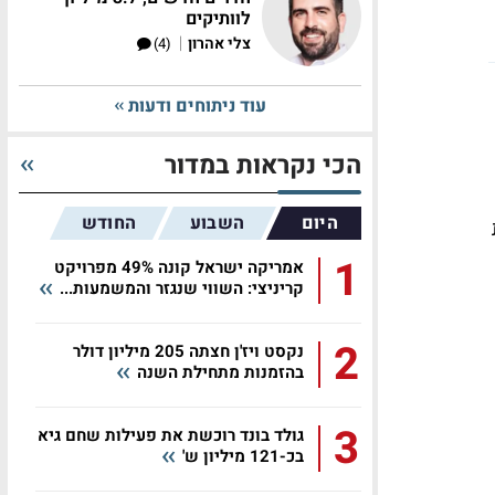
לוותיקים
|
צלי אהרון
(4)
עוד ניתוחים ודעות
הכי נקראות במדור
היום
השבוע
החודש
1
אמריקה ישראל קונה 49% מפרויקט
קריניצי: השווי שנגזר והמשמעות...
2
נקסט ויז'ן חצתה 205 מיליון דולר
בהזמנות מתחילת השנה
3
גולד בונד רוכשת את פעילות שחם גיא
בכ-121 מיליון ש'