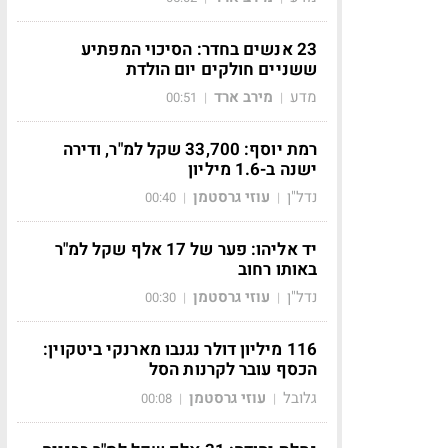
23 אנשים בחדר: הסיכוי המפתיע
ששניים חולקים יום הולדת
מדע
מירב ארד
00:51
|
|
רמת יוסף: 33,700 שקל למ"ר, ודירה
ישנה ב-1.6 מיליון
נדל"ן
עוזי גרסטמן
00:40
|
|
יד אליהו: פער של 17 אלף שקל למ"ר
באותו רחוב
נדל"ן
עוזי גרסטמן
00:30
|
|
116 מיליון דולר נגנבו מארנקי ביטקוין:
הכסף עובר לקרנות הסל
גלובל
עוזי גרסטמן
00:08
|
|