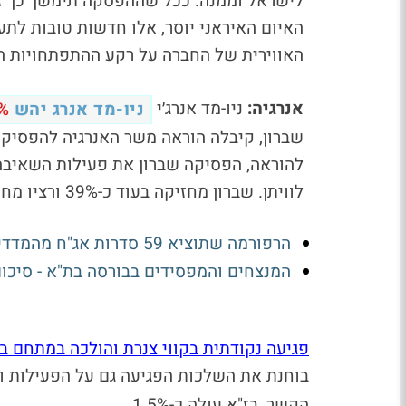
לישראל וממנה. ככל שההפסקה תימשך כך זה י
האיום האיראני יוסר, אלו חדשות טובות לת
האווירית של החברה על רקע ההתפתחויות הב
אנרגיה:
ניו-מד אנרג׳י
ניו-מד אנרג יהש
3%
שברון, קיבלה הוראה משר האנרגיה להפסי
לוויתן. שברון מחזיקה בעוד כ-39% ורציו מחזיקה בכ-15%.
הרפורמה שתוציא 59 סדרות אג"ח מהמדדים: מי נמצאת בסכנה?
המנצחים והמפסידים בבורסה בת"א - סיכו
פגיעה נקודתית בקווי צנרת והולכה במתחם בז
בוחנת את השלכות הפגיעה גם על הפעילות וגם
הקשר, בז"א עולה כ-1.5%.