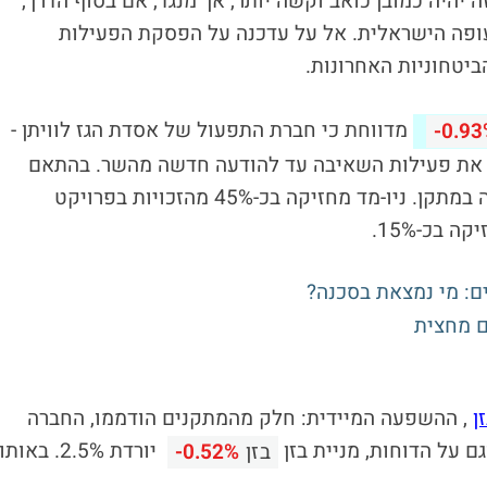
היה כמובן כואב וקשה יותר, אך מנגד, אם בסוף הדרך,
עופה הישראלית. אל על עדכנה על הפסקת הפעילות
יטחוניות האחרונות.
מדווחת כי חברת התפעול של אסדת הגז לוויתן -
-0.9
ק את פעילות השאיבה עד להודעה חדשה מהשר. בהתאם
להוראה, הפסיקה שברון את פעילות השאיבה במתקן. ניו-מד מחזיקה בכ-45% מהזכויות בפרויקט
ם מחצית
ן
, ההשפעה המיידית: חלק מהמתקנים הודממו, החברה
 על הדוחות, מניית בזן
יורדת 2.5%. באותו
בזן
-0.52%