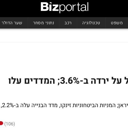
משפט
טכנולוגיה
רכב
נתוני מסחר
שער הדולר
נאוויטס זינקה ב-5.5%, אל על ירדה ב-3.6%; המדדים עלו
המדדים בבורסה עלו ברקע המלחמה עם איראן; המניות הביטחוניות זינקו, מדד הבנייה עלה ב-2.2%,
(106)