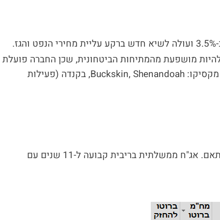
עולה כ-3.5% ועולה לשיא חדש ברקע עליית מחירי הנפט והגז.
י להיות מושפעת מהמתיחות הביטחונית, שכן החברה פועלת
בעיקר בחיפושים והפקה של נפט וגז במפרץ מקסיקו: Buckskin, Shenandoah, בקנדה (פעילות
שוק האג"ח ירד עד 0.7%, התשואה עלתה בהתאם. אג"ח ממשלתית בריבית קבועה ל-11 שנים עם