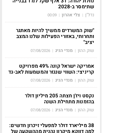
נחלת יהודה: 31 אלף שקל למ"ר בבנייה
שתימסר ב-2028
נדל"ן
צלי אהרון
00:09
|
|
"שוק המשרדים ממשיך להיות מאתגר
ותחרותי, באזורי הפעילות שלנו המצב
יציב"
שוק ההון
מנדי הניג
07/08/2026
|
|
אמריקה ישראל קונה 49% מפרויקט
קריניצי: השווי שנגזר והמשמעות לאב-גד
שוק ההון
מנדי הניג
07/08/2026
|
|
נקסט ויז'ן חצתה 205 מיליון דולר
בהזמנות מתחילת השנה
שוק ההון
מנדי הניג
07/08/2026
|
|
38 מיליארד דולר למפעלי זיכרון חדשים:
למה דווקא מיקרון נהנית מההשקעה של