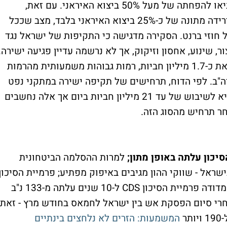
התרחיש השני הוא הגבלות יצוא עמוקות שיביאו להפחתה של מעל 50% ביצוא האיראני. עם זאת,
התרחיש שסביר יותר בעיני האנליסטים הוא ירידה מתונה של כ-25% ביצוא האיראני בלבד, מצב שככל
 חוזי ברנט. הסקירה מדגישה כי התקיפות של ישראל נגד
, שינוע, אחסון וזיקוק, אך לא נרשמה עדיין פגיעה ישירה.
איראן מייצרת כ-3.4 מיליון חביות ביום, ומייצאת כ-1.7 מיליון חביות, רמות גבוהות משמעותית מהרמות
צד ארה"ב. לפי הדוח, תרחישים של תקיפה ישירה במתקני נפט
או סגירה זמנית של מצרי הורמוז עלולים להביא לשיבוש של עד 21 מיליון חביות ביום אך אלה נחשבים
חר תרחיש מהסוג הזה.
כון עלתה באופן מתון;
למרות ההסלמה הביטחונית
שראל - שווקי ההון מגיבים באיפוק מפתיע; פרמיית הסיכון
של ישראל אמנם עולה אבל במתינות ובצורה מדודה פרמיית הסיכון CDS ל-10 שנים עלתה מ-133 נ"ב
ה אחרי סיום הפסקת אש בין ישראל לחמאס בחודש מרץ - זאת
ר
המשמעות: הזרים לא נלחצים בינתיים