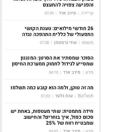
והפגיעה צפויה להתעצם
קריירה
מירב ארד
07:39
|
|
26 חודשי מילואים: טענת הקושי
התפעולי של כללית התהפכה נגדה
משפט
עוזי גרסטמן
07:28
|
|
הסוכר שמסתיר את הסרטן: המנגנון
שמסייע לגידול לחמוק ממערכת החיסון
מדע
מירב ארד
04:10
|
|
מה זה טוקן, ולמה הוא קובע כמה תשלמו
BizTech
ענת גלעד
01:03
|
|
חידה מתמטית: שתי מעטפות, באחת יש
סכום כפול, איך בוחרים? והחישוב
שמבטיח רווח של 25%
מדע
מירב ארד
05:02
|
|