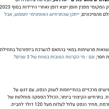
כשברקע יש טילים על תל אביב; ובכלל - השוק המקומי מפגין חוסן יוצא דופן ואחרי הירידות בסוף 23
לם מהסיכונים;
ייתכן שהתרחיש האופטימי יתממש, אבל
ואות מרשימות במאי בהתאם להערכת ביזפורטל בתחילת
ת חסר;
וגם - מי הקרנות הטובות בטווח של 3 שנים?
שים מרכזיים בהתייחסות לשוק הנפט, עם דגש על
. בתרחיש הקיצוני ביותר, הכולל הפסקה מוחלטת של
יצוא הנפט האיראני וסגירה יזומה של מצרי הורמוז, מחיר הנפט עלול לעלות מעל 120 דולר לחבית.