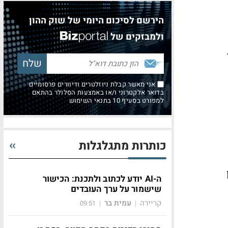
הירשם לסיכום היומי של שוק ההון
ולמבזקים של
אני מאשר קבלת ניוזלטרים ודיוורים פרסומיים
בדואר אלקטרוני ו/או באמצעות הסלולר בהתאם
למפורט בסעיף 10 בתנאי השימוש
כותרות מתגלגלות
ה-AI יודע לכתוב ולתכנת: הכישור
שישמור על ערך העובדים
קריירה
עמית בר
09:51
|
|