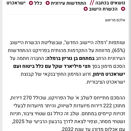
נושאים בכתבה
ישראכרט
התחדשות עירונית
כלל
הכשרת הישוב
אלכס מריאש
שותפות "רמלה היישוב החדש", שבשליטת הכשרת היישוב
(65%), מדווחת על התקדמות מהותית בפרויקט ההתחדשות
העירונית הרחב
במתחם בן גוריון ברמלה:
החברה חתמה על
הסכם מימון בסך
חצי מיליארד שקל עם כלל ביטוח ועם
ישראכרט מימון
, זרוע המימון החוץ־בנקאי של קבוצת
ישראכרט הציבורית.
ההסכם מתייחס לשלב א' של הפרויקט, שכולל 270 דירות,
מתוכן 222 דירות מיועדות לשיווק, והיתר מיועדות לבעלי
זכויות קיימים במתחם. שלב זה כולל גם שטחי ציבור, חניות
ושטחי מסחר, וצפוי לצאת לדרך ברבעון הרביעי של 2025,
עם אכלוס מדורג עד שנת 2032.