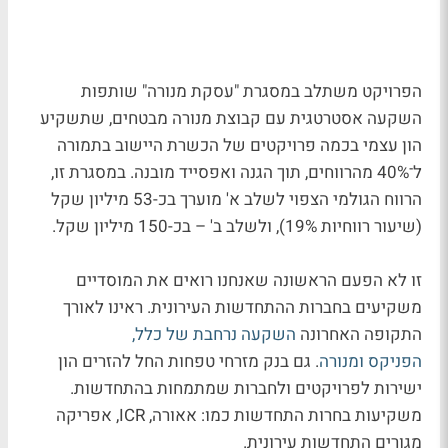
הפרויקט משתלב במסגרת "עסקת מנורה" שותפות
השקעה אסטרטגית עם קבוצת מנורה מבטחים, שתשקיע
הון עצמי בכמה פרויקטים של הכשרת היישוב בתמורה
ל־40% מהרווחים, תוך הגנה ואפסייד מובנה. במסגרת זו,
הרווח הגולמי הצפוי לשלב א' מוערך בכ-53 מיליון שקל
(שיעור רווחיות 19%), ולשלב ב' – בכ-150 מיליון שקל.
זו לא הפעם הראשונה שאנחנו רואים את המוסדיים
משקיעים בחברות ההתחדשות העירונית. ראינו לאורך
התקופה האחרונה
השקעה נרחבת של כלל,
הפ
ניקס ומנורה
. גם בנק מזרחי טפחות החל להזרים הון
ישירות לפרויקטים ולחברות שמתמחות בהתחדשות.
משקיעות בחרות התחדשות כמו: אאורה, ICR, אפריקה
מגורים התחדשות עירונית.