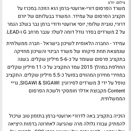
צילום: יח"צ
משרד הפרסום דורי-ארועטי-ברמן הוא הזוכה במכרז על
תקציב הפרסום של עמידר. המשרד בבעלותם של יורם
דרורי, טובית שלומי, יוסי ארועטי ודודי ברמן גבר בשלב הגמר
על 2 משרדים בסדר גודל דומה לשלו: ענבר מרחב G ו-LEAD.
עמידר - החברה הלאומית לשיכון בישראל - חברה ממשלתית
שנמצאת תחת פיקוחו של משרד הבינוי והשיכון מחזיקה
בתקציב פרסום שעומד על כ-5-6 מיליון שקלים. בשנה
החולפת במהלך 2015 עמד התקציב על כ-11 מיליון שקלים
במחירי מחירון המהווים בפועל כ-5.5 מיליון שקלים. התקציב
טופל על ידי 3 משרדים לסירוגין: SIGAWI & SIGAWI, גריי
Content מקבוצת אדלר חומסקי ולשכת הפרסום
הממשלתית.
הזכיה בתקציב באה לדרורי-ארועטי-ברמן בתזמון טוב שיכול
להמתיק עבורו גלולה מרה שהגיעה לאחרונה בדמות היציאה