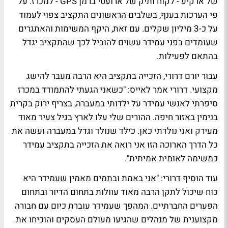
של ארקיע - לקוח ותיק של ארועטי ברמן GPS - למכרז. על
פי הערכות בענף, בשלבים הראשונים התקציב צפוי לעמוד
על כ-3 מיליון שקלים. עם זאת, היקף המשימות והאתגרים
שעומדים בפני עמידר עשוים להוביל לכך שהתקציב יגדל
בהתאם לפעילות.
עבור יורם דרורי, הזכייה בתקציב היא הרבה מעבר להישג
מקצועי. דרורי אמר לאייס: "כשאני הגעתי להתמודד במכרז
סיפרתי לאנשי עמידר על ילדותי במעברה, בצריף ירוק בקרית
בנימין באזור חיפה. ההורים שלי עלו לארץ בגיל צעיר מאוד
מעירק ואני נולדתי כאן. כילד שנולד וגדל במעברה ועשה את
כל הדרך הארוכה הזו אני רואה את הזכייה בתקציב עמידר
כמשימה לאומית אמיתית".
עוד הוסיף דרורי: "אני באמת ובתמים מאמין שעמידר היא
כוח שיכול לתקן הרבה מאוד עוולות בתחום הדיור ובתחום
הפערים החברתיים. המהפך שעמידר עוברת כיום עם חבורה
מקצוענית של מנהלים שהגיעו מעולם העסקים והוכיחו את