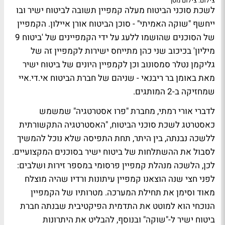
צילום: צילום מסך
לשכת סוכני הביטוח מעלה קמפיין תשובה לביטוח ישיר ובו
ייחשף "שוקה האמיתי" - סוכן הביטוח אורן איילון. הקמפיין
של הסוכנים שהושמו ללעג על ידי הקמפיינים של 'ביטוח 9
מיליון' בכיכוב שני כהן מתייחס ישירות לקמפיין זה של
גליקמן נטלר סמסונוב וכן לקמפיין היונים של ביטוח ישיר
מאת באומן בר ריבנאי - שניהם של חברת הביטוח אי.די.איי
שמחזיקה ב-2 המותגים.
לדברי אורי רמתי, מחברת "פרו אסטרטגיה" שמשמש
כאסטרטג לשכת סוכני הביטוח, "האסטרטגיה התקשורתית
ללשכה נבנתה, בין היתר, תחת התפיסה שלא נוכל להמשיך
לסבול את ההשתלחות של ביטוח ישיר בסוכנים המקצועיים.
לכן, הלשכה מנהלת קמפיין פרסומי במספר זירות ושלבים:
לפני חצי שנה הוצאנו קמפיין עיתונות ורדיו שהיה מוצלח
מאוד וסימן את תחילת המערכה. מטרותיו של הקמפיין
הנוכחי הוא למוטט את התדמית הפיקטיבית שבנתה חברת
ביטוח ישיר ל-"שוקה" ובנוסף, להבליט את היתרונות