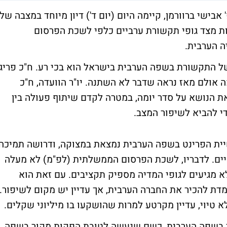
ישי ברוורמן, קיימה היום (יום ד') דיון מיוחד במצבה של
ות מצד גופי תקשורת ערביים כלפי לשכת הפרסום
 הערבית.
ה של התקשורת בשפה הערבית בישראל הוא בכי רע. ח"כ פריג'
ה אולם מאז נראה שדבר לא השתנה. יו"ר הוועדה, ח"כ
את הנושא על סדר יומה, במטרה לקדם שיתוף פעולה בין
י להביא לשיפור המצב.
שיית הפרינט בשפה הערבית נמצאת במצוקה, ודרושה תמיכה
ים. לדבריו, לשכת הפרסום הממשלתית (לפ"מ) לא מעלה
 מגיעים לגופי המדיה מספיק תקציבים. עם זאת הוא
דת להכיר את החברה הערבית, אך עדיין יש מקום לשיפור.
א טיוי, עדיין מקרטע למרות שהושקעו בו מיליוני שקלים.
ר בשפה הערבית, כשם שנעשה לטובת הפקות מקור בשפה