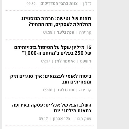
נדל"ן
צוות כתבי המדריכים
09:39
|
|
רוחות של נטישה: תרבות הגוסטינג
מחלחלת לעסקים, ומה המחיר?
קריירה
ענת גלעד
09:38
|
|
16 מיליון שקל על הטיפול בזכויותיהם
של 250 בעלים ב"מתחם ה-1,000"
משפט
איתמר לוין
09:37
|
|
ביטוח לאומי לעצמאים: איך סוגרים תיק
ומפחיתים חוב
קריירה
ענת גלעד
09:36
|
|
השלב הבא של אנלייט: עסקה באירופה
במאות מיליוני יורו
שוק ההון
צלי אהרון
09:17
|
|