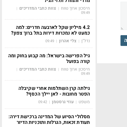
מדדי והמודל תלוי הגיל
חיסכון ארוך טווח
צוות כתבי המדריכים
|
|
09:49
4.2 מיליון שקל לארבעה חדרים: למה
כמעט לא נמכרות דירות בתל ברוך צפון?
ה
נדל"ן
צלי אהרון
09:49
|
|
גיל הפרישה בישראל: מה קבוע בחוק ומה
קורה בפועל
חיסכון ארוך טווח
צוות כתבי המדריכים
|
|
09:49
גילתה קרן השתלמות אחרי שקיבלה
הפטר מחובות - לאן יילך הכסף?
משפט
עוזי גרסטמן
09:42
|
|
מסלולי הסיוע של המדינה ברכישת דירה:
תעודת זכאות, הגרלות ותוכניות הדיור