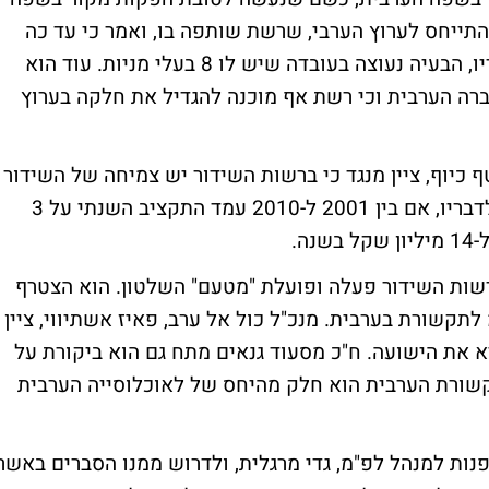
תייחס לערוץ הערבי, שרשת שותפה בו, ואמר כי עד כה
הושקעו בו למעלה מ-10 מיליון שקלים. לדבריו, הבעיה נעוצה בעובדה שיש לו 8 בעלי מניות. עוד הוא
רה הערבית וכי רשת אף מוכנה להגדיל את חלקה בערוץ
 כיוף, ציין מנגד כי ברשות השידור יש צמיחה של השידור
בערבית והדבר בא לידי ביטוי גם בתקציבים. לדבריו, אם בין 2001 ל-2010 עמד התקציב השנתי על 3
ה.
רשות השידור פעלה ופועלת "מטעם" השלטון. הוא הצטרף
קשורת בערבית. מנכ"ל כול אל ערב, פאיז אשתיווי, ציין
א את הישועה. ח"כ מסעוד גנאים מתח גם הוא ביקורת על
שורת הערבית הוא חלק מהיחס של לאוכלוסייה הערבית
 לפנות למנהל לפ"מ, גדי מרגלית, ולדרוש ממנו הסברים באשר