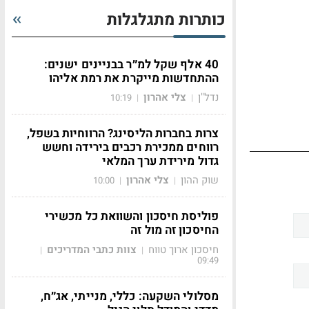
כותרות מתגלגלות
40 אלף שקל למ״ר בבניינים ישנים:
ההתחדשות מייקרת את רמת אליהו
נדל"ן
צלי אהרון
10:19
|
|
צרות בחברות הליסינג? הרווחיות בשפל,
רווחים ממכירת רכבים בירידה וחשש
גדול מירידת ערך המלאי
שוק ההון
צלי אהרון
10:00
|
|
פוליסת חיסכון והשוואת כל מכשירי
החיסכון זה מול זה
חיסכון ארוך טווח
צוות כתבי המדריכים
|
|
09:49
מסלולי השקעה: כללי, מנייתי, אג״ח,