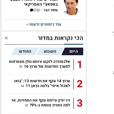
באפאצ'י האמריקאי
|
עופר הבר
(12)
עוד ניתוחים ודעות
הכי נקראות במדור
היום
השבוע
החודש
1
אלכסנדרה לוקש ורותם גולן מצטרפות
למערך החדשות של ערוץ 16
2
ערוץ 14 עקף את חדשות 13; "בואו
לאכול איתי" בלטה בכאן 11
3
ניו יורק טיימס עקף את התחזיות, אז
למה המניה צונחת ב-9%?