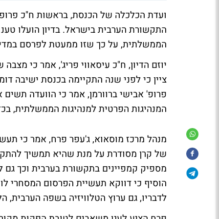
ועדת הכלכלה של הכנסת, בראשות ח"כ פרופ' אב
התקשורת הערבית בישראל. בדיון הועלו טענ
הממשלתית, על כך שזו ממעטת לפרסם במדיה
יוזם הדיון, ח"כ עיסאווי פריג', אמר כי מצב
ציין כי לפני שנה התקיימה בכנסת ישיבה דומ
פרופ' אבישי ברוורמן, אמר כי הוועדה תשים 
המנהיגות הפרטית למנהיגות הממשלתית, בכד
מנהל מרכז מוסאוא, ג'עפר פרח, אמר כי תע
של קרן מסודרת על מנת שהיא תמשיך להתקי
מספיק קמפיינים בתקשורת בערבית וכך גם לא
הוסיף כי דווקא תעשיית הפרסום המסחרי לומ
לדבריו, גם ערוץ הטלוויזיה בשפה הערבית, הל
פרח הציע לעגן משאבים לטובת הפקות מקו