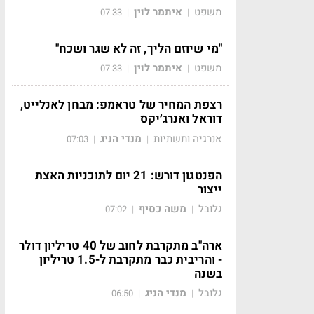
משפט
איתמר לוין
07:33
|
|
"מי שיוזם הליך, זה לא שגר ושכח"
משפט
איתמר לוין
07:33
|
|
רצפת המחיר של טראמפ: מבחן לאנלייט,
דוראל ואנרג׳יקס
אנרגיה ותשתיות
מנדי הניג
07:03
|
|
הפנטגון דורש: 21 יום לתוכניות האצת
ייצור
גלובל
משה כסיף
07:02
|
|
ארה"ב מתקרבת לחוב של 40 טריליון דולר
- והריבית כבר מתקרבת ל-1.5 טריליון
בשנה
גלובל
מנדי הניג
06:50
|
|