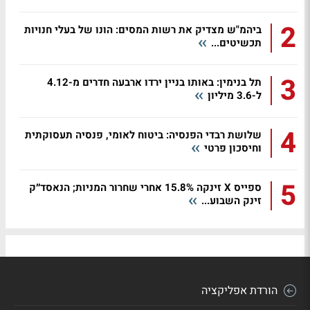
2
ביהמ"ש מצדיק את רשות המסים: הונו של בעלי חנויות
תכשיטים...
3
תל בנימין: באותו בניין ירדו ארבעה חדרים מ-4.12
ל-3.6 מיליון
4
שלושת רבדי הפנסיה: ביטוח לאומי, פנסיה תעסוקתית
וחיסכון פרטי
5
ספייס X זינקה 15.8% אחרי שחרור המניות; הנאסד״ק
זינק השבוע...
הורדת אפליקציה