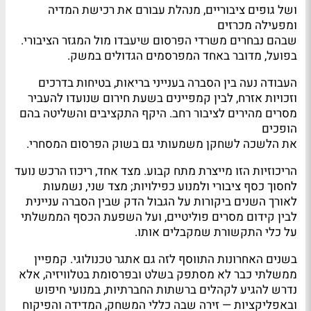
ושל גופים ציבוריים, מנהלת עבורם את רכישת המדיה
ומפעילה מכרזים
שבהם נבחרים משרדי הפרסום שיעבדו מול המגזר הציבורי.
בפועל, מדובר באחד המפרסמים הגדולים במשק.
העבודה נעה בין הסברה בענייני בריאות, בטיחות בדרכים
וזכויות אזרח, לבין קמפיינים בשעת חירום שנועדו להעביר
מסרים מהירים לציבור רחב. היקף התקציבים והשליטה בהם
הופכים
את הלשכה לשחקן משמעותי גם בשוק הפרסום המסחרי.
הריכוזיות הזו מייצרת מתח קבוע. מצד אחד, ריכוז הרכש נועד
לחסוך כסף ציבורי ולמנוע כפילויות; מצד שני, נשמעות
לאורך השנים ביקורות על הגבול הדק שבין הסברה עניינית
לבין קידום מסרים פוליטיים, ועל השפעת הכסף הממשלתי
על כלי התקשורת שמקבלים אותו.
בשנים האחרונות התווסף לזה גם אתגר טכנולוגי. קמפיין
ממשלתי כבר לא מסתפק בשלט ובפרסומת בטלוויזיה, אלא
נדרש להגיע לקהלים ברשתות החברתיות, במנועי חיפוש
ובאפליקציות — זירה שבה כללי המשחק, המדידה והפיקוח