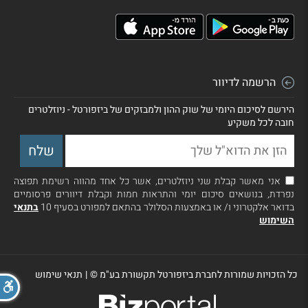
הרשמה לדיוור
הירשם לסיכום היומי של שוק ההון ולמבזקים של ביזפורטל - ניוזלטרים
חובה לכל משקיע
אני מאשר קבלת שני ניוזלטרים, אשר כל אחד מהווה רשימת תפוצה
נפרדת, בנושאים סיכום יומי והתראות חמות וקבלת דיוורים פרסומיים
בדואר אלקטרוני ו/ או באמצעות הסלולר בהתאם למפורט בסעיף 10
בתנאי
השימוש
כל הזכויות שמורות לחברת ביזפורטל תקשורת בע"מ ©
|
תנאי שימוש