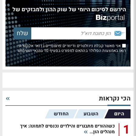
הירשם לסיכום היומי של שוק ההון ולמבזקים של
אני מאשר קבלת ניוזלטרים ודיוורים פרסומיים בדואר אלקטרוני
ו/או באמצעות הסלולר בהתאם למפורט בסעיף 10 בתנאי השימוש
הכי נקראות
היום
השבוע
החודש
1
כשההורים מתבגרים והילדים נכנסים לתמונה: איך
מנהלים הון...