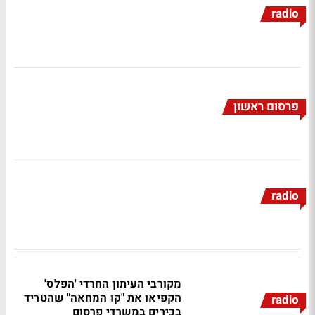
radio
פרסום ראשון
radio
מקורבי העיתון החרדי 'הפלס'
הקפיאו את "קו המחאה" שהטריד
radio
בכירים במשרדי פרסום