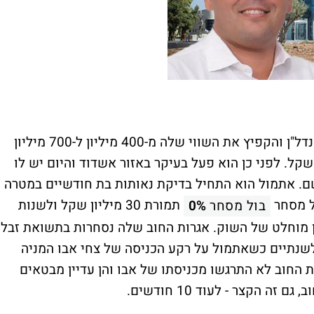
אבו רכש את את ארנה גרופ, הפך אותה לארי נדל"ן והקפיץ את השווי שלה מ-400 מיליון ל-700 מיליון
א עברה את ה-1.3 מיליארד שקל. לפני כן הוא פעל בעיקר באזור אשדוד והיום יש לו
שם. אתמול הוא התחיל בדיקת נאותות בת חודשיים במטרה
תמורת 30 מיליון שקל ולשנות
בול מסחר
0%
ן מוחלט של השוק. אגרות החוב שלה נסחרות בתשואת זבל,
 לפני קרוב לשנתיים כשאתמול על רקע הכניסה של צחי אבו המניה
 ל-30% (כעת יורדת ב-7%). אגרות החוב לא התרגשו מכניסתו של אבו והן עדיין מבטאים
הקצר - לעוד 10 חודשים.