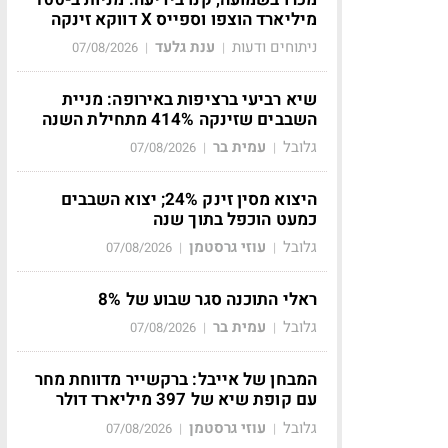
מיליארד הוצפו וספייס X דווקא זינקה
ניתוחים ודעות
ענת גלעד
07/08/2026
|
|
שיא רביעי ברציפות באירופה: מניית
השבבים שזינקה 414% מתחילת השנה
גלובל
עמית בר
07/08/2026
|
|
היצוא מסין זינק 24%; יצוא השבבים
כמעט הוכפל בתוך שנה
גלובל
עוזי גרסטמן
07/08/2026
|
|
ראלי התוכנה סגר שבוע של 8%
גלובל
עמית בר
07/08/2026
|
|
המבחן של אייבל: ברקשייר מדווחת מחר
עם קופת שיא של 397 מיליארד דולר
גלובל
עוזי גרסטמן
07/08/2026
|
|