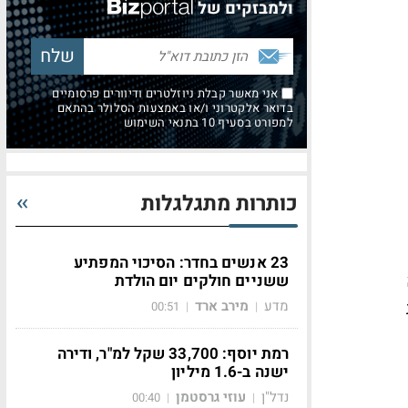
ולמבזקים של
אני מאשר קבלת ניוזלטרים ודיוורים פרסומיים
בדואר אלקטרוני ו/או באמצעות הסלולר בהתאם
למפורט בסעיף 10 בתנאי השימוש
כותרות מתגלגלות
23 אנשים בחדר: הסיכוי המפתיע
ששניים חולקים יום הולדת
מדע
מירב ארד
00:51
|
|
רמת יוסף: 33,700 שקל למ"ר, ודירה
ישנה ב-1.6 מיליון
נדל"ן
עוזי גרסטמן
00:40
|
|