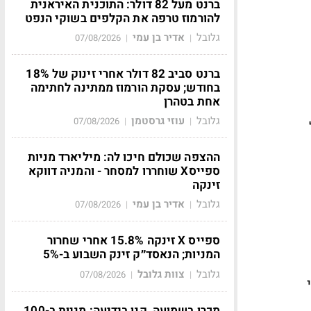
ברנט מעל 82 דולר: התוכנית האיראנית
להורמוז טרפה את הקלפים בשוקי הנפט
גלובל
אדיר בן עמי
07/08/2026
|
|
ברנט סביב 82 דולר אחרי זינוק של 18%
בחודש; עסקת הורמוז ממתינה לחתימה
אחת בטהרן
גלובל
עוזי גרסטמן
07/08/2026
|
|
ההצפה שכולם חיכו לה: מיליארד מניות
ספייסX שוחררו למסחר - והמניה דווקא
זינקה
גלובל
אדיר בן עמי
07/08/2026
|
|
ספייס X זינקה 15.8% אחרי שחרור
המניות; הנאסד״ק זינק השבוע ב-5%
גלובל
צוות גלובל
07/08/2026
|
|
מכרו בשמועה, קנו בידיעה: מניות ב-100