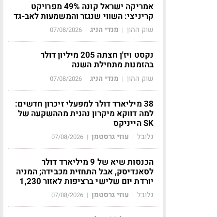
אמריקה ישראל קונה 49% מפרויקט
קריניצי: השווי שנגזר והמשמעות לאב-גד
שוק ההון
מנדי הניג
07/08/2026
|
|
נקסט ויז'ן חצתה 205 מיליון דולר
בהזמנות מתחילת השנה
שוק ההון
מנדי הניג
07/08/2026
|
|
38 מיליארד דולר למפעלי זיכרון חדשים:
למה דווקא מיקרון נהנית מההשקעה של
SK הייניקס
גלובל
עוזי גרסטמן
07/08/2026
|
|
הכנסות שיא של 9 מיליארד דולר
לסאנדיסק, אבל התחזית מכבידה; המניה
יורדת יום שלישי ברציפות לאזור 1,230
גלובל
עוזי גרסטמן
07/08/2026
|
|