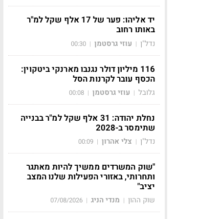
יד אליהו: פער של 17 אלף שקל למ"ר
באותו רחוב
נדל"ן
עוזי גרסטמן
00:30
|
|
116 מיליון דולר נגנבו מארנקי ביטקוין:
הכסף עובר לקרנות הסל
גלובל
עוזי גרסטמן
00:08
|
|
נחלת יהודה: 31 אלף שקל למ"ר בבנייה
שתימסר ב-2028
נדל"ן
צלי אהרון
00:09
|
|
"שוק המשרדים ממשיך להיות מאתגר
ותחרותי, באזורי הפעילות שלנו המצב
יציב"
שוק ההון
מנדי הניג
07/08/2026
|
|