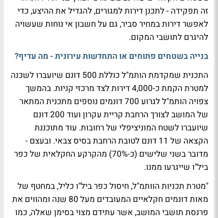
זה תפקידה - לתכנן דירות למגורים, להגדיל את ההיצע, כדי
לאפשר דירות במחיר סביר, גם על חשבון אי נוחות שעשויה
להיגרם לתושבי המקום.
בנייה בשטחים פתוחים או התחדשות עירונית - מה עדיף?
התכנית שמקדמת הותמ"ל כוללת 500 דונם שיועברו לשכנה
למטרת הקמת כ-4,000 דירות לצד מרכזי קניות. בהמשך
צפויה הותמ"ל לגרוע 700 דונמים נוספים מתכנית המתאר
של המושב לצורך הרחבת קריית עקרון ועוד 200 דונם
שיועברו לשטח המוניציפלי של רחובות. עוד מתוכננת
הקצאה של 11 דונם לטובת הרחבת בסיס צבאי. ובעצם -
מדובר בשני שלישים (כ-70%) מהקרקע החקלאית של כפר
ביל"ו שייגרעו ממנו.
"מטרת תכניות הוותמ"ל, חיסול כפר ביל"ו כליל, במחטף של
מאות דונמים חקלאיים המעובדים מעל 80 שנה ומהווים את
פרנסת תושבי המושב, אשר עתידם מצוי בסימן שאלה, כמו