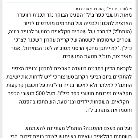
צילום: כפר ביל"ו, מועצה אזורית גזר
מאות תושבי כפר ביל"ו הפגינו הבוקר נגד תכנית הוועדה
הארצית לתכנון ולבנייה של מתחמים מועדפים לדיור
(הותמ"ל) להמרה של שטחים חקלאיים במושב לבנייה רוויה,
שטחים שיסופחו לשטחה של קריית עקרון השכנה לצרכי
נדל"ן. "לא ייתכן מחטף הרסני מסוג זה לפני הבחירות", אמר ​
מאיר צור, מזכ"ל תנועת המושבים.
לקראת הדיון בתכנית בוועדה הארצית לתכנון ובנייה הצפוי
להתקיים ​ביום רביעי הקרוב טען צור כי "יש לדחות את ישיבת
הוותמ"ל לאלתר ולא לאשר בנייה נדל"נית על חשבון קרקעות
חקלאיות ופרנסת תושבי כפר ביל"ו". מעל 500 תושבי הכפר
- חקלאים, משפחות ילדים ובני נוער, השתתפו בהפגנה
וחסמו את צומת ביל"ו.
ועל מה בעצם ההפגנה? הותמ"ל מעוניינת להשתמש
בשטחים חקלאיים שאינם בשימוש לצורך בניית דירות. הרי