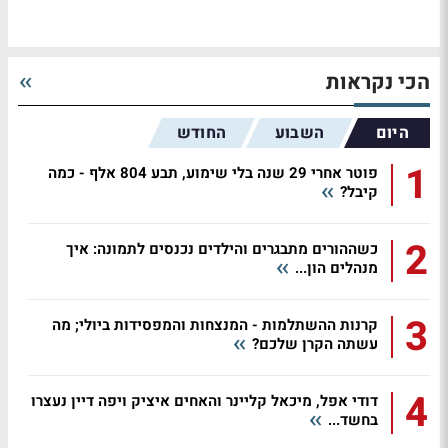
הכי נקראות
היום
השבוע
החודש
1
פוטר אחרי 29 שנה בלי שימוע, תבע 804 אלף - כמה
קיבל?
2
כשההורים מתבגרים והילדים נכנסים לתמונה: איך
מנהלים הון...
3
קרנות ההשתלמות - המנצחות והמפסידות ביולי; מה
עשתה הקרן שלכם?
4
דודי אפל, מיכאל קליינר והאחים איציק ויפה דיין נעצרו
בחשד...