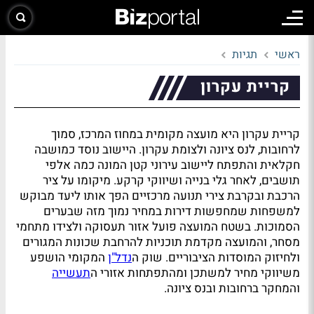
ראשי
תגיות
קריית עקרון
קריית עקרון היא מועצה מקומית במחוז המרכז, סמוך
לרחובות, לנס ציונה ולצומת עקרון. היישוב נוסד כמושבה
חקלאית והתפתח ליישוב עירוני קטן המונה כמה אלפי
תושבים, לאחר גלי בנייה ושיווקי קרקע. מיקומו על ציר
הרכבת ובקרבת צירי תנועה מרכזיים הפך אותו ליעד מבוקש
למשפחות שמחפשות דירות במחיר נמוך מזה שבערים
הסמוכות. בשטח המועצה פועל אזור תעסוקה ולצידו מתחמי
מסחר, והמועצה מקדמת תוכניות להרחבת שכונות המגורים
ולחיזוק המוסדות הציבוריים. שוק ה
נדל"ן
המקומי הושפע
משיווקי מחיר למשתכן ומהתפתחות אזורי ה
תעשייה
והמחקר ברחובות ובנס ציונה.