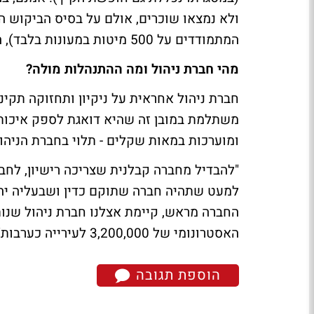
המתמודדים על 500 מיטות במעונות בלבד), הסיכוי לכך קטן ביחס לנכסים מניבים אחרים".
מהי חברת ניהול ומה ההתנהלות מולה?
חברת ניהול אחראית על ניקיון ותחזוקה תקינ
משתלמת במובן זה שהיא דואגת לספק איכות ח
ומוערכות במאות שקלים - תלוי בחברת הניהו
"להבדיל מחברה קבלנית שצריכה רישיון, לחבר
למעט שתהיה חברה שתוקם כדין ושבעליה יהיו
החברה מראש, קיימת אצלנו חברת ניהול שנו
האסטרונומי של 3,200,000 לעירייה כערבות".
הוספת תגובה