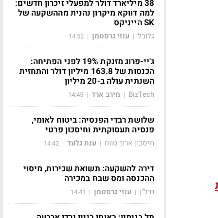
38 מיליארד דולר למפעלי זיכרון חדשים:
למה דווקא מיקרון נהנית מההשקעה של
SK הייניקס
גלובל
עוזי גרסטמן
14:52
|
|
ג'יי-פרוג מזנקת 19% לפני הפתיחה:
הכנסות של 163.8 מיליון דולר והתחזית
השנתית עולה ב-20 מיליון
BizTech
מירב ארד
14:45
|
|
שלושת רבדי הפנסיה: ביטוח לאומי,
פנסיה תעסוקתית וחיסכון פרטי
חיסכון ארוך טווח
ענת גלעד
14:42
|
|
דירה להשקעה: תשואת שכירות, מיסוי
ההכנסה ומס שבח במכירה
נדל"ן
עוזי גרסטמן
14:41
|
|
תל בנימין: באותו בניין ירדו ארבעה