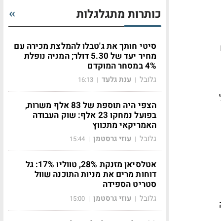
כותרות מתגלגלות
סיטי חותך את ג'טבלו להמלצת מכירה עם
מחיר יעד של 5.30 דולר; המניה נופלת
4% במסחר המוקדם
גלובל
ענת גלעד
16:13
|
|
הצפי היה תוספת של 83 אלף משרות,
בפועל נמחקו 23 אלף: שוק העבודה
האמריקאי מתכווץ
גלובל
עוזי גרסטמן
15:44
|
|
אטלסיאן מזנקת 28%, טווליו 17%: גל
דוחות מרים את מניות התוכנה שוול
סטריט הספידה
גלובל
עוזי גרסטמן
15:00
|
|