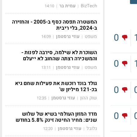
BizTech
עמית בר
14:10
|
|
המשטרה תפסה כסף ב-2005 - והחזירה
ב-2024, בלי ריבית
0
משפט
עוזי גרסטמן
14:09
|
|
השוכרת לא שילמה, סירבה לפנות -
והמשכירה רצתה שהחוב לא ייעלם
0
משפט
עוזי גרסטמן
13:11
|
|
גולד בונד רוכשת את פעילות שחם גיא
0
בכ-121 מיליון ש'
שוק ההון
עוזי גרסטמן
12:35
|
|
0
מדד המזון העולמי בשיא של שלוש
שנים: מחיר החיטה זינק 5.8% בחודש
גלובל
עוזי גרסטמן
12:20
|
|