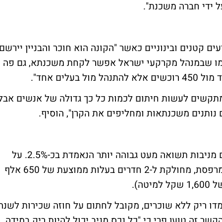
ל ידי חברה משכנת".
ם קטנים ובינוניים כאשר "הקונה הוא חוכר והבניין יירשם
מו שבמנהל מקרקעי ישראל אפשר לקחת משכנתא, גם פה
עלים אחד".
מתקשים לעשות חיתום לכמות כל כך גדולה של אנשים אבל
 נותנים משכנתאות ומחליפים את הקרן", הוסיף.
ביחס לדירות בשוק החופשי, דירות סטודנטים מניבות תשואה מעט גבוהה יותר הנאמדת בכ-2.5%. על
דירה טיפוסית בפרויקט: 35 מ"ר נטו ו-6 מ"ר מרפסת, מחולקת ל-2 חדרים בעלות ממוצעת של 650 אלף
מדו ריק ללא שוכרים, מקובל לחתום על חוזה שכירות לשנה
שר זה טוען פרי כי "כל נכס מניב יכול להיות ריק במידה