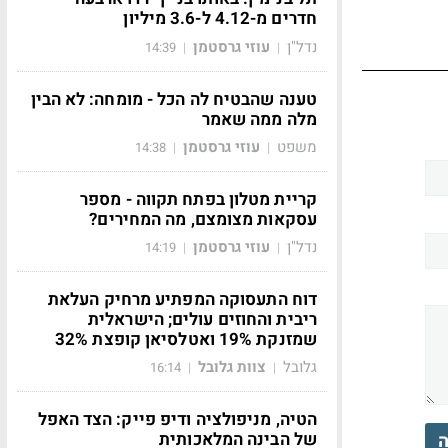
חדרים מ-4.12 ל-3.6 מיליון
נדל"ן
עוזי גרסטמן
14:39
|
|
טענה שהבטיח לה הכל - מומחה: לא הבין
מלה ממה שאמר
משפט
עוזי גרסטמן
14:38
|
|
קריית מטלון בפתח תקווה - מספר
עסקאות מצומצם, מה המחירים?
נדל"ן
עוזי גרסטמן
14:19
|
|
דוח התעסוקה המפתיע מרחיק העלאת
ריבית והחוזים עולים; הישראלית
שמזנקת 19% ואטלסיאן קופצת 32%
גלובל
צוות גלובל
16:14
|
|
הטיה, מניפולציה ודיפ פייק: הצד האפל
של הבינה המלאכותית
ה