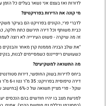
לדורות ואז בעצם אני נשאר בעלים כל הזמן ע
מי קונה את הדירות בפרויקטים?
לדברי פרי, הקונים בפרויקט הם בעיקר משקיעי
כבית משותף וכל דירה תירשם כתת חלקה, כ
זה מה שיקרה - פשוט העירייה לא רוצה לעמוד מול 450 רוכשים אלא להתנהל מול ב
"את שלב הבניה מממנת קרן מאחר והבנקים 
כשעושים ריפייננס כשמסיימים לבנות, בנקים
מה התשואה למשקיעים?
שקל - פרי מציין תשואה של כ-6% (בחישוב של 1,600 שקל למיטה).
למניעת מצב בו יהיו חודשים בהם הנכסים יע
(במסגרתו נכללת גם חופשת הקיץ). אמנם, בהק