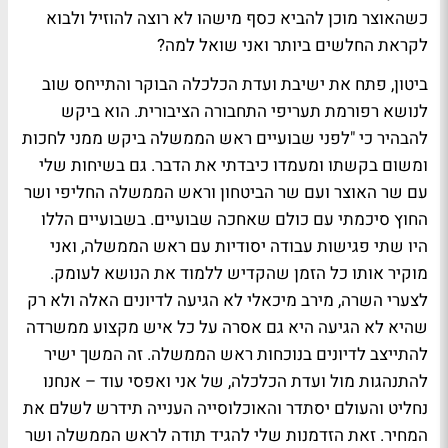
כשהאוצר מוכן להביא כסף מישהו לא רוצה להוזיל ולבוא
לקראת החלשים ביותר ואני שואל למה?
ביטון, פתח את ישיבת ועדת הכלכלה הבוקר והתייחס שוב
לנושא רפורמת תעריפי התחבורה הציבורית. הוא ביקש
להבהיר כי "לפני שבועיים ראש הממשלה ביקש ממני לחכות
ומשום בקשתו ומעמדו כיבדתי את הדבר. גם בשיחות שלי
עם שר האוצר ועם שר הביטחון וראש הממשלה החליפי ושר
החוץ סיכמתי עם כולם שאחכה שבועיים. בשבועיים הללו
היו שתי פגישות עבודה יסודיות עם ראש הממשלה, ואני
מוקיר אותו כל הזמן שהקדיש ללמוד את הנושא לעומק.
לצערי השרה, מירב מיכאלי לא הגיעה לדיונים האלה ולא רק
שהיא לא הגיעה היא גם אסרה על כל איש מקצוע ממשרדה
להתייצב לדיונים בנוכחות ראש הממשלה. זה המשך ישיר
להתנהגות מול ועדת הכלכלה, של אני ואפסי עוד – אנחנו
נחליט והעולם יסתדר והאוכלוסייה הענייה תידרש לשלם את
המחיר. זאת הזדמנות שלי להגיד תודה לראש הממשלה ושר