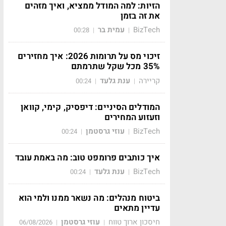
הזיות: למה המודל ממציא, ואיך מזהים
את זה בזמן
BizTech
עמית בר
00:28
|
|
זיכוי מס על תרומות 2026: איך מחזירים
35% מכל שקל שתרמתם
קריירה
ענת גלעד
00:24
|
|
המודלים הסיניים: דיפסיק, קימי, קוואן
וזעזוע המחירים
BizTech
עוזי גרסטמן
00:24
|
|
איך כותבים פרומפט טוב: מה באמת עובד
BizTech
ענת גלעד
00:24
|
|
ביטוח מנהלים: מה נשאר ממנו ולמי הוא
עדיין מתאים
חיסכון ארוך טווח
עוזי גרסטמן
06/08/2026
|
|