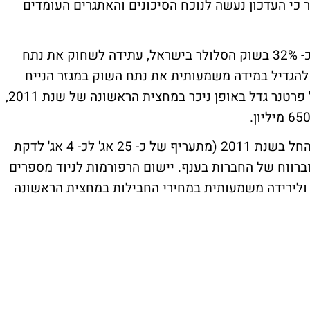
יר כי העדכון נעשה לנוכח הסיכונים והאתגרים העומדים
במדרוג סבורים כי החברה, הנהנית מנתח של כ- 32% בשוק הסלולר בישראל, עתידה לשחוק את נתח
הגדיל במידה משמעותית את נתח השוק במגזר הנייח
שרויה עדיין בערפל. בנוסף החוב הפיננסי של פרטנר גדל באופן ניכר במחצית הראשונה של שנת 2011,
"יישום ההחלטה על הפחתת דמי הקישוריות החל בשנת 2011 (מתעריף של כ- 25 אג' לכ- 4 אג' לדקת
רווח של החברות בענף. יישום הרפורמות לניוד מספרים
 ולירידה משמעותית במחירי החבילות במחצית הראשונה