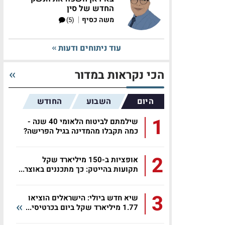
החדש של סין
|
משה כסיף
(5)
עוד ניתוחים ודעות
הכי נקראות במדור
היום
השבוע
החודש
1
שילמתם לביטוח הלאומי 40 שנה -
כמה תקבלו מהמדינה בגיל הפרישה?
2
אופציות ב-150 מיליארד שקל
תקועות בהייטק: כך מתכננים באוצר...
3
שיא חדש ביולי: הישראלים הוציאו
1.77 מיליארד שקל ביום בכרטיסי...