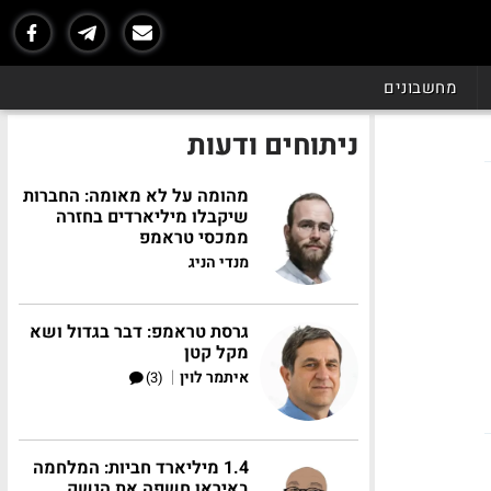
מחשבונים
ניתוחים ודעות
מהומה על לא מאומה: החברות
שיקבלו מיליארדים בחזרה
ממכסי טראמפ
מנדי הניג
גרסת טראמפ: דבר בגדול ושא
מקל קטן
|
איתמר לוין
(3)
1.4 מיליארד חביות: המלחמה
באיראן חשפה את הנשק