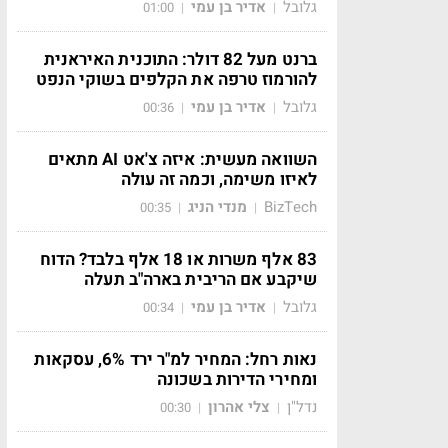
גלובל
אדיר בן עמי
01:00
|
|
ברנט מעל 82 דולר: התוכנית האיראנית
להורמוז טרפה את הקלפים בשוקי הנפט
גלובל
אדיר בן עמי
00:36
|
|
השוואה מעשית: איזה צ'אט AI מתאים
לאיזו משימה, וכמה זה עולה
BizTech
מנדי הניג
00:35
|
|
83 אלף משרות או 18 אלף בלבד? הדוח
שיקבע אם הריבית בארה"ב תעלה
גלובל
אדיר בן עמי
00:34
|
|
נאות רחל: המחיר למ"ר ירד 6%, עסקאות
ומחירי הדירות בשכונה
נדל"ן
צלי אהרון
00:30
|
|