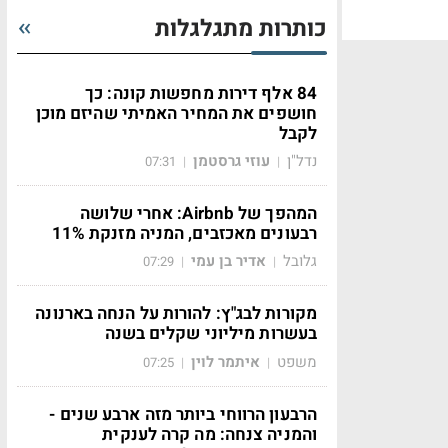
כותרות מתגלגלות
84 אלף דירות מחפשות קונה: כך
חושפים את המחיר האמיתי שהיזם מוכן
לקבל
נדל"ן
עוזי גרסטמן
07:31
|
|
המהפך של Airbnb: אחרי שלושה
רבעונים מאכזבים, המניה מזנקת 11%
גלובל
אדיר בן עמי
07:29
|
|
מקורות לבג"ץ: להורות על הנחה בארנונה
בעשרות מיליוני שקלים בשנה
משפט
איתמר לוין
07:25
|
|
הרבעון הרווחי ביותר מזה ארבע שנים -
והמניה צנחה: מה קרה לענקית