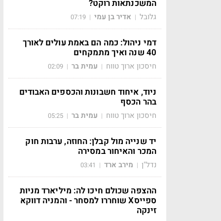
המשכנתאות רוקט?
גלובל
אדיר בן עמי
07:19
|
|
דמי ניהול: כמה הם באמת עולים לאורך
40 שנה ואיך מתמקחים
חיסכון ארוך טווח
עמית בר
02:09
|
|
ניוד, איחוד חשבונות והכספים האבודים
בהר הכסף
חיסכון ארוך טווח
עמית בר
05:25
|
|
יד שנייה מול קבלן: החוזה, ערבות חוק
המכר והאיחור במסירה
נדל"ן
מירב ארד
03:41
|
|
ההצפה שכולם חיכו לה: מיליארד מניות
ספייסX שוחררו למסחר - והמניה דווקא
זינקה