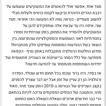
מצד אחד, אפשר אולי להאשים את המשקיעים ששמעו על
רכבת ההרים הדוהרת וביקשו לקנות כרטיס ולעלות מבלי
לחשוב פעמיים - כנראה שזה לא המעשה הכי אחראי. מצד
שני, איפה היו עד עכשיו אלה שתפקידם להגן על
המשקיעים ולהסדיר את התחום, בזמן שהיחידות נסחרו
בתנודתיות לאור השמועות והספקולציות שהתרוצצו, בין
השאר בשל ההודעות הסתומות שסיפקו חלק מהחברות?
ומדוע החלטות הרגולציה מתקבלות באופן גורף - הקפאה
מפתיעה של כלל הסחר ברישיונות או השהייה פתאומית של
יחידות השתתפות מהמסחר עד להודעה חדשה?
אז בסדר, היה ברור שכמו בכל תחום חדש שנולד, הסדרה
ורגולציה הן רק עניין של זמן אבל יש דבר שצריך להפנים.
בקצב העניינים של הבורסה ב-2010 הזמן עובר מהר, מאוד
מהר, והתגובה של הגופים המפקחים צריכה להיות בהתאם.
הרי כבר חודשים ארוכים נשאלת השאלה האם התחום
מתנפח לממדי בועה, עולה החשש שהחלום שמייצגות