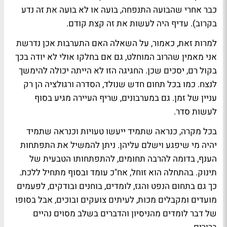
כבר אחרי שהבועה התנפחה, בועה או לא בועה את זה נדע
בקרוב). עדיף היה לעשות את זה קצת קודם.
למרות זאת, כאמור, על השאלה האם התערבות אכן נדרשת
אני מאמין שהרוב המוחלט, גם אם בחלקו אולי לא יודה בכך
בקול רם, יסכים שכן. החגיגה הזו לא הייתה יכולה להימשך
לנצח. כמו בכל תחום חדש שנולד, הסדרה ורגולציה הן רק
עניין של זמן. גם במערבונים, שריף העיירה מגיע בסוף
לעשות סדר.
בכל מקרה, כנראה שתמיד ייעשו טעויות וכנראה שתמיד
יהיה מי שיפגע וישלם עליהן. ניתן להמשיל את התפתחות
הענף, בדומה להרבה תחומים, להתפתחותו הטבעית של
תינוק. בהתחלה הוא זוחל, אח"כ עומד ובסוף מתחיל ללכת.
כך גם בתחום הנפט והגז, לומדים, בוחנים ובודקים, לפעמים
מועדים ומקבלים מכות, לעיתים צועקים ובוכים, אבל בסופו
של דבר לומדים מהניסיון והדברים בשלב מסוים נהיים