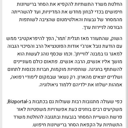
החלטת משרד התשתיות להקפיא את הסחר ברישיונות
חיפושים בכדי לבחון מחדש את המדיניות, ועד להשהייתה
מהמסחר של גבעות והאולטימטום שהציבה לשותפות
הבורסה לניירות ערך.
השוק, שהתעורר מאז תגלית 'תמר', הפך להיפראקטיבי ממש
עם הודעת נובל אנרג'י אודות הפוטנציאל הרב והסיכוי הגבוה
למאגר גז במבנה 'לווייתן'. וכמו שכסף נוהג לעשות הוא
מושך אליו אנשים, הרבה אנשים. פתאום כולם מעוניינים
להשתתף בחגיגה. שותפויות מוקמות, חברות נכנסות לתחום
ושלדים יוצאים מהארון. רק נשאר שבמקום לימודי רפואה,
אמהות ישלחו את ילדיהם ללמוד גיאולוגיה.
כפי שעולה מתגובות רבות שעולות גם בכתבות ב-Bizportal,
משקיעים רבים בוחנים כעת אפשרויות משפטיות לאור
פרשת השעיית המסחר בגבעות ובתגובה להחלטת משרד
התשתיות על הקפאת הסחר ברישיונות חיפוש.