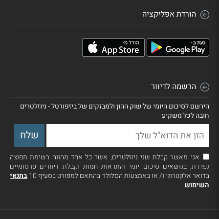
הורדת אפליקציה
הרשמה לדיוור
הירשם לסיכום היומי של שוק ההון ולמבזקים של ביזפורטל - ניוזלטרים
חובה לכל משקיע
אני מאשר קבלת שני ניוזלטרים, אשר כל אחד מהווה רשימת תפוצה
נפרדת, בנושאים סיכום יומי והתראות חמות וקבלת דיוורים פרסומיים
בדואר אלקטרוני ו/ או באמצעות הסלולר בהתאם למפורט בסעיף 10
בתנאי
השימוש