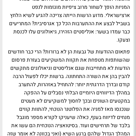
המניות הופך לשחור מרוב ציפיות מוגזמות לנפט
ארצישראלי. מדוע הרשות הייתה צריכה להגיע לשיא הלחץ
בשביל לבצע את ההתערבות הכל כך אגרסיבית? המתריעים
כבר עמדו בשער: אנליסטים הזהירו, גיאולוגים עלו לכנסת
וצעקו.
פתאום ההודעות של גבעות הן לא ברורות? הרי כבר חודשים
שהשותפות מטפחת את תקוות המשקיעים בעזרת פרסום
הודעות לא מתחייבות שגם אנליסטים וגיאולוגים מתקשים
להבין בהן את השורה התחתונה. ברשות יכלו לפעול הרבה
קודם ובדרך הדרגתית יותר: להתחיל באזהרות, להתערב
במהלך הדיווחים היומיים הבלתי נסבלים על ההפקה
במקטעים השונים ובכך לחסוך למשקיעים לא מעטים
שנכנסו מאז למניה את הפלוטנר הנוכחי, להתוות קווים
מנחים לדיווח בענף, כאלה שיעניקו לקורא מספר מוגבל
בלבד של תרחישים ועוד. בסיטואציה הנוכחית הם עשו את
המהלך הגדול שלהם ברגע השיא (ואני בכוונה לא אומר שזה