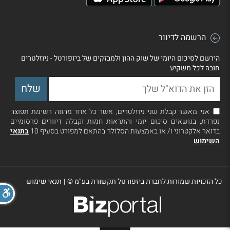
הרשמה לדיוור
הירשם לסיכום היומי של שוק ההון ולמבזקים של ביזפורטל - ניוזלטרים
חובה לכל משקיע
אני מאשר קבלת שני ניוזלטרים, אשר כל אחד מהווה רשימת תפוצה
נפרדת, בנושאים סיכום יומי והתראות חמות וקבלת דיוורים פרסומיים
בדואר אלקטרוני ו/ או באמצעות הסלולר בהתאם למפורט בסעיף 10
בתנאי
השימוש
כל הזכויות שמורות לחברת ביזפורטל תקשורת בע"מ ©
|
תנאי שימוש