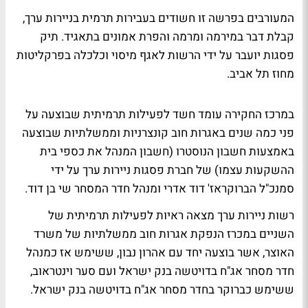
המעורבים בפרשה זו חשודים בעבירות תרמית בניירות ערך,
קבלת דבר במירמה ומרמה והפרת אמונים בתאגיד. תיק
פסגות יועבר על ידי הרשות לאגף מיסוי וכלכלה בפרקליטות
מחוז תל אביב.
במרכז החקירה עומד חשד לפעילות תרמיתית שבוצעה על
פני כמה שנים באגרות חוב קונצרניות וממשלתיות שבוצעה
באמצעות חשבון הנוסטרו (חשבון המנהל את כספי בית
ההשקעות עצמו) של חברת פסגות ניירות ערך על ידי
סמנכ"ל הברוקראז' דוד אדרי ומנהל חדר המסחר שי בן דוד.
רשות ניירות ערך מצאה ראיות לפעילות תרמיתית של
השניים במכרז הנפקת אגרות חוב ממשלתיות של משרד
האוצר, אשר בוצעה יחד עם אהרון נבון, ששימש אז כמנהל
חדר מסחר אג"ח בדויטשה בנק ישראל ועם סער וינטראוב,
ששימש כברוקר בחדר מסחר אג"ח בדויטשה בנק ישראל.