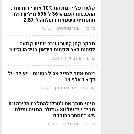
קלאודפלייר מזנקת 10% אחרי דוח חזק:
ההכנסות קפצו 36% ל-696 מיליון דולר,
והתחזית השנתית הועלתה ל-2.87
גלובל
עוזי גרסטמן
16:58
|
|
מחקר קטן קושר שגרה יומית קבועה
לפחות כאב ולפחות דיכאון בגיל השלישי
מדע
מירב ארד
16:54
|
|
ייחס איום לחייל צה"ל בטעות - וישלם על
כך 15 אלף ש'
משפט
עוזי גרסטמן
16:53
|
|
סיטי חותך את ג'טבלו להמלצת מכירה עם
מחיר יעד של 5.30 דולר; המניה נופלת
4% במסחר המוקדם
גלובל
ענת גלעד
16:13
|
|