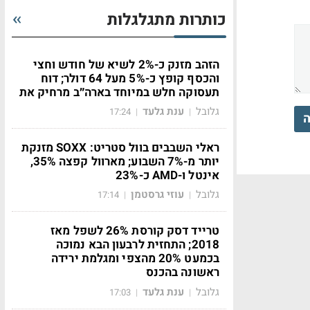
כותרות מתגלגלות
הזהב מזנק כ-2% לשיא של חודש וחצי
והכסף קופץ כ-5% מעל 64 דולר; דוח
תעסוקה חלש במיוחד בארה״ב מרחיק את
גלובל
ענת גלעד
17:24
|
|
ה
ראלי השבבים בוול סטריט: SOXX מזנקת
יותר מ-7% השבוע; מארוול קפצה 35%,
אינטל ו-AMD כ-23%
גלובל
עוזי גרסטמן
17:14
|
|
טרייד דסק קורסת 26% לשפל מאז
2018; התחזית לרבעון הבא נמוכה
בכמעט 20% מהצפי ומגלמת ירידה
ראשונה בהכנס
גלובל
ענת גלעד
17:03
|
|