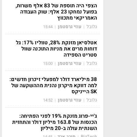
הצפי היה תוספת של 83 אלף משרות,
בפועל נמחקו 23 אלף: שוק העבודה
האמריקאי מתכווץ
גלובל
עוזי גרסטמן
15:44
|
|
אטלסיאן מזנקת 28%, טווליו 17%: גל
דוחות מרים את מניות התוכנה שוול
סטריט הספידה
גלובל
עוזי גרסטמן
15:00
|
|
38 מיליארד דולר למפעלי זיכרון חדשים:
למה דווקא מיקרון נהנית מההשקעה של
SK הייניקס
גלובל
עוזי גרסטמן
14:52
|
|
ג'יי-פרוג מזנקת 19% לפני הפתיחה:
הכנסות של 163.8 מיליון דולר והתחזית
השנתית עולה ב-20 מיליון
BizTech
מירב ארד
14:45
|
|