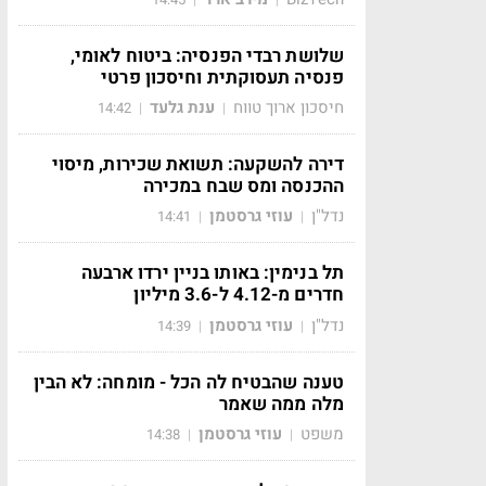
שלושת רבדי הפנסיה: ביטוח לאומי,
פנסיה תעסוקתית וחיסכון פרטי
חיסכון ארוך טווח
ענת גלעד
14:42
|
|
דירה להשקעה: תשואת שכירות, מיסוי
ההכנסה ומס שבח במכירה
נדל"ן
עוזי גרסטמן
14:41
|
|
תל בנימין: באותו בניין ירדו ארבעה
חדרים מ-4.12 ל-3.6 מיליון
נדל"ן
עוזי גרסטמן
14:39
|
|
טענה שהבטיח לה הכל - מומחה: לא הבין
מלה ממה שאמר
משפט
עוזי גרסטמן
14:38
|
|