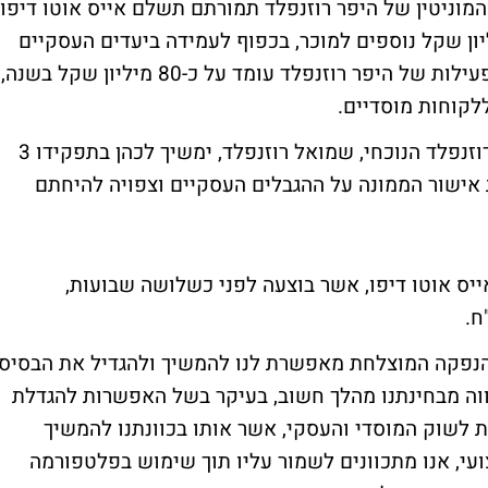
המוניטין של היפר רוזנפלד תמורתם תשלם אייס אוטו דיפו
יון שקל. אייס אוטו דיפו תשלם 5 מיליון שקל נוספים למוכר, בכפוף לעמידה ביעדים העסקיים
בשנת 2008. מחברת אייס נמסר, כי מחזור הפעילות של היפר רוזנפלד עומד על כ-80 מיליון שקל בשנה,
בנוסף, בהסכם הכוונות נקבע כי מנכ"ל היפר רוזנפלד הנוכחי, שמואל רוזנפלד, ימשיך לכהן בתפקידו 3
אישור הממונה על ההגבלים העסקיים וצפויה להיחתם
ס אוטו דיפו, אשר בוצעה לפני כשלושה שבועות,
 "ההנפקה המוצלחת מאפשרת לנו להמשיך ולהגדיל את הבסיס
וה מבחינתנו מהלך חשוב, בעיקר בשל האפשרות להגדלת
 לשוק המוסדי והעסקי, אשר אותו בכוונתנו להמשיך
צועי, אנו מתכוונים לשמור עליו תוך שימוש בפלטפורמה