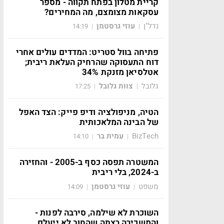
קריית מטלון בפתח תקווה - מספר
עסקאות מצומצם, מה המחירים?
נדל"ן
עוזי גרסטמן
14:19
|
|
פתיחה בוול סטריט: המדדים עולים אחרי
דוח התעסוקה שהרחיק העלאת ריבית;
אטלסיאן מזנקת 34%
גלובל
צוות גלובל
17:25
|
|
הטיה, מניפולציה ודיפ פייק: הצד האפל
של הבינה המלאכותית
BizTech
עמית בר
14:10
|
|
המשטרה תפסה כסף ב-2005 - והחזירה
ב-2024, בלי ריבית
משפט
עוזי גרסטמן
14:09
|
|
השוכרת לא שילמה, סירבה לפנות -
והמשכירה רצתה שהחוב לא ייעלם