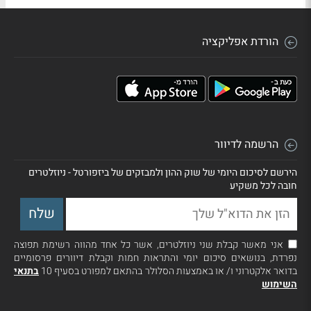
הורדת אפליקציה
הרשמה לדיוור
הירשם לסיכום היומי של שוק ההון ולמבזקים של ביזפורטל - ניוזלטרים
חובה לכל משקיע
אני מאשר קבלת שני ניוזלטרים, אשר כל אחד מהווה רשימת תפוצה
נפרדת, בנושאים סיכום יומי והתראות חמות וקבלת דיוורים פרסומיים
בדואר אלקטרוני ו/ או באמצעות הסלולר בהתאם למפורט בסעיף 10
בתנאי
השימוש