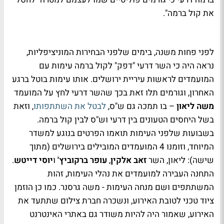
את קול ברמה".
לפני פחות משנה, בימים שלפני הבחירות המוניציפליות,
נראה היה כי השר דרעי "דפק" לקול ברמה עימות עם
המועמדים לראשות עיריית ירושלים. אותו עימות בוטל ברגע
האחרון, וגורמים תלו זאת בכך שהשר דרעי לחץ על המועמד
משה ליאון
– בו תמכה גם ש"ס,
לבטל את השתתפותו
, וזאת
בשל היחסים הטעונים בין דרעי וש"ס לבין קול ברמה.
בשבועות שלפני העימות תואמו הפרטים בנוגע למשדר
המיוחד, וזומנו 4 המועמדים המובילים בירושלים (מתוך
שישה): ליאון, השר
זאב אלקין
,
עופר ברקוביץ'
ו
יוסי דייטש
.
התחנה העבירה למועמדים את נהלי העימות, זהות
המשתתפים ושם מנחה העימות - משה גרסנר. כמו כן הוזמן
ציוד טכני לטובת האירוע, ונשכרה חברת צילום שתתעד את
האירוע, שאמור היה להיות משודר גם באתרי האינטרנט