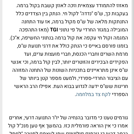
מאזוז להתמודד עצמאית וזכה לאוזן קשבת בקול ברמה.
בעקבות כך, ש"ס "נדדה" לקול חי. הנתק בין הצדדים כלל
התנתקות מלאה של ש"ס מקול ברמה, אז עוד התחנה
המובילה במגזר החרדי על פי נתוני
TGI
(מאז התהפכה
המגמה וקול חי עקפה את קול ברמה בנתוני החשיפה, א"כ).
בזמנו פורסם באייס כי הנתק כולל את דרגי תנועת ש"ס,
מרמת השרים וחברי הכנסת, חברי מועצות ערים, ועד
הפקידים הבכירים והזוטרים יותר, לבין קול ברמה, וכי אנשי
ש"ס אינן מתראיינים בתכניות השונות של התחנה המזוהה
עם הציבור החרדי-ספרדי, ולמעט מספר קטן ביותר של
חריגות שש"ס ידעה לגדוע בבוא העת. אפילו הרב הראשי
הספרדי
לקח צד במלחמה
.
גורמים טענו כי מדובר בהנחיה של יו"ר התנועה דרעי, אחרים
אמרו כי אין הוראה פורמלית כזו. בהמשך אף טען מנכ"ל קול
ברמה דרעי כי גורמים פוליטיים שמו לעצמם למטרה "לחסל