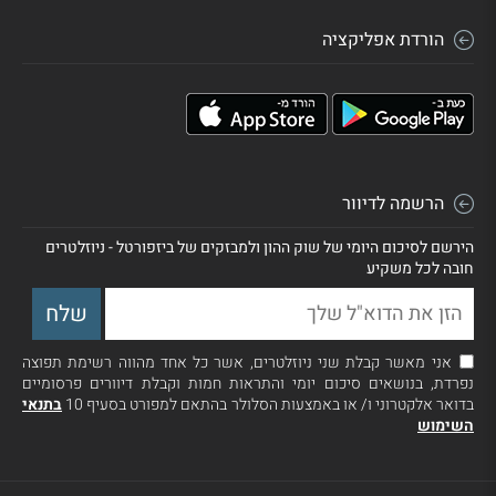
הורדת אפליקציה
הרשמה לדיוור
הירשם לסיכום היומי של שוק ההון ולמבזקים של ביזפורטל - ניוזלטרים
חובה לכל משקיע
אני מאשר קבלת שני ניוזלטרים, אשר כל אחד מהווה רשימת תפוצה
נפרדת, בנושאים סיכום יומי והתראות חמות וקבלת דיוורים פרסומיים
בדואר אלקטרוני ו/ או באמצעות הסלולר בהתאם למפורט בסעיף 10
בתנאי
השימוש