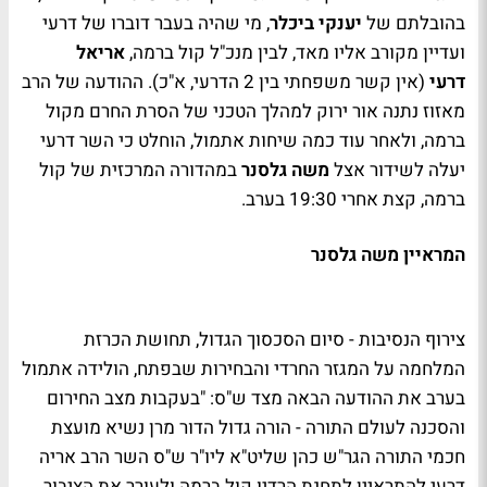
בהובלתם של
יענקי ביכלר
, מי שהיה בעבר דוברו של דרעי
ועדיין מקורב אליו מאד, לבין מנכ"ל קול ברמה,
אריאל
דרעי
(אין קשר משפחתי בין 2 הדרעי, א"כ). ההודעה של הרב
מאזוז נתנה אור ירוק למהלך הטכני של הסרת החרם מקול
ברמה, ולאחר עוד כמה שיחות אתמול, הוחלט כי השר דרעי
יעלה לשידור אצל
משה גלסנר
במהדורה המרכזית של קול
ברמה, קצת אחרי 19:30 בערב.
המראיין משה גלסנר
צירוף הנסיבות - סיום הסכסוך הגדול, תחושת הכרזת
המלחמה על המגזר החרדי והבחירות שבפתח, הולידה אתמול
בערב את ההודעה הבאה מצד ש"ס: "בעקבות מצב החירום
והסכנה לעולם התורה - הורה גדול הדור מרן נשיא מועצת
חכמי התורה הגר"ש כהן שליט"א ליו"ר ש"ס השר הרב אריה
דרעי להתראיין לתחנת הרדיו קול ברמה ולעורר את הציבור