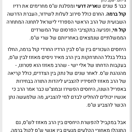
צילום: יעקב כהן
כבר 5 שנים ש
אריה דרעי
ומפלגת ש"ס מחרימים את רדיו
קול ברמה
. החרם כולל סירוב לעלות לשידור, העברת הדרשה
השבועית של הרב הראשי הספרדי לישראל לתחנה המתחרה
קול חי
, ופגיעה בתקציבי הפרסום של המשרדים
הממשלתיים שנמצאים באחריותם של שרי ש"ס.
היחסים העכורים בין ש"ס לבין הרדיו החרדי קול ברמה, החלו
בגלל בגלל ההתרחקות בין הרב מאיר ניסים מאזוז לבין ש"ס,
בעקבות הדחתו של אלי ישי - שהרב מאזוז הוא פטרונו, -
מהנהגת ש"ס. לאחר שנים של נתק בין הצדדים, כולל קריאה
של הרב מאזוז לחסידיו להצביע ליהדות התורה בבחירות
באפריל השנה, היחסים הפשירו ובמוצ"ש כבר אמר הרב כי
אנשיו יכולים להחליט לבדם למי להצביע, מה שלמעשה נתן
הכשר להצביע ש"ס.
אבל במקביל להפשרת היחסים בין הרב מאזוז לש"ס, גם
התנהלו מאחורי הקלעים מגעים בין אנשי ש"ס לקול ברמה,