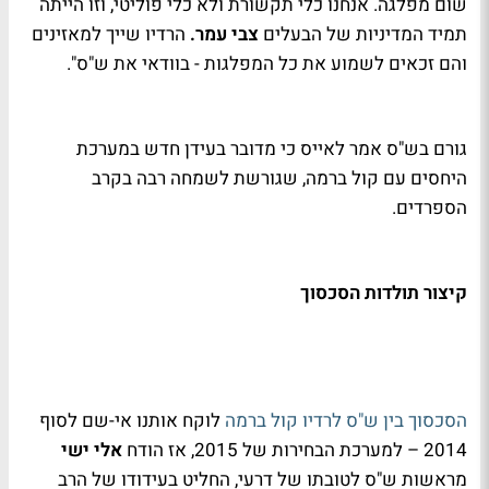
שום מפלגה. אנחנו כלי תקשורת ולא כלי פוליטי, וזו הייתה
תמיד המדיניות של הבעלים
צבי עמר.
הרדיו שייך למאזינים
והם זכאים לשמוע את כל המפלגות - בוודאי את ש"ס".
גורם בש"ס אמר לאייס כי מדובר בעידן חדש במערכת
היחסים עם קול ברמה, שגורשת לשמחה רבה בקרב
הספרדים.
קיצור תולדות הסכסוך
הסכסוך בין ש"ס לרדיו קול ברמה
לוקח אותנו אי-שם לסוף
2014 – למערכת הבחירות של 2015, אז הודח
אלי ישי
מראשות ש"ס לטובתו של דרעי, החליט בעידודו של הרב