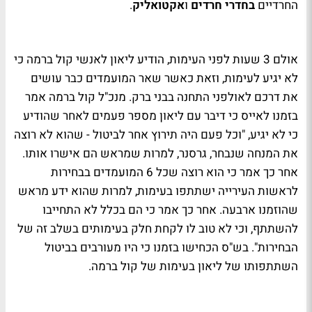
החרדיים
בחדרי חרדים
ו
אקטואליק
.
אולם 3 שעות לפני העימות, הודיע ליאון לאנשי קול ברמה כי
לא יגיע לעימות, וזאת כאשר שאר המועמדים כבר עושים
את דרכם לאולפני התחנה בבני ברק. מנכ"ל קול ברמה אמר
בזמנו לאייס כי דיבר עם ליאון מספר פעמים לאחר שהודיע
כי לא יגיע, "וכל פעם היה תירוץ אחר לביטול - שהוא לא רוצה
את המנחה שנבחר, גרסנר, למרות שמראש הם אישרו אותו.
אחר כך אמר כי הוא רוצה שכל 6 המועמדים בבחירות
לראשות העירייה ישתתפו בעימות, למרות שהוא ידע מראש
שהוזמנו ארבעה. אחר כך אמר כי הם בכלל לא התחייבו
להשתתף, וכי לא טוב לו לקחת חלק בעימותים בשלב זה של
הבחירות". בש"ס הכחישו בזמנו כי היו מעורבים בביטול
השתתפותו של ליאון בעימות של קול ברמה.