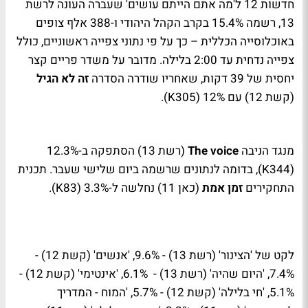
חדשות 12 ל'מה אתם הייתם עושים' שעברה העונה לרשת
13, רשמה 15.4% בקרב הקהל היהודי ו-388 אלף צופים
באוכלוסייה הכללית – כך על פי נתוני צפייה ראשוניים, כולל
צפייה נדחית עד 2:00 בלילה. מדובר על משדר פריים קצר
יחסית של 39 דקות, שאחריו שודרה הסדרה
זה לא הגיל
(קשת 12) עם 12% (305
K
).
מנגד הניבה
The voice
(רשת 13) הסתפקה ב-12.3%
(344
K
), בדומה לנתונים שרשמה ביום שלישי שעבר. תכנית
התחקירים
זמן אמת
(כאן 11) נחלשה ל-3.3% (83
K
).
לקט של 'הצינור' (רשת 13) - 9.6%, 'אנשים' (קשת 12) -
7.4%, 'היום שהיה' (רשת 13) - 6.1%, 'אינטימי' (קשת 12) -
5.1%, 'חי בלילה' (קשת 12) - 5.7%, 'המוח - המדריך