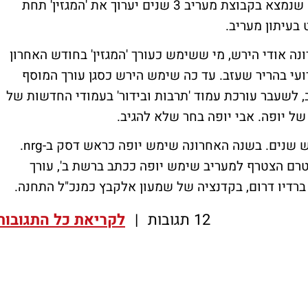
מונה לתפקיד העורך בפועל של 'המגזין'. יופה שנמצא בקבוצת מעריב 3 שנים יערוך את 'המגזין' תחת
 בעיתון מעריב.
נה אודי הירש, מי ששימש כעורך 'המגזין' בחודש האחרון
 של רועי בהריר שעזב. עד כה שימש הירש כסגן עורך המוסף
, לשעבר עורכת עמוד 'תרבות ובידור' בעמודי החדשות של
של יופה. אבי יופה בחר שלא להגיב.
כאמור, יופה נמצא בקבוצת מעריב מזה כשלוש שנים. בשנה האחרונה שימש יופה כראש דסק ב-nrg.
טרם הצטרף למעריב שימש יופה ככתב ברשת ב', עורך
רדיו דרום, בקדנציה של שמעון אלקבץ כמנכ"ל התחנה.
12 תגובות
|
לקריאת כל התגובות