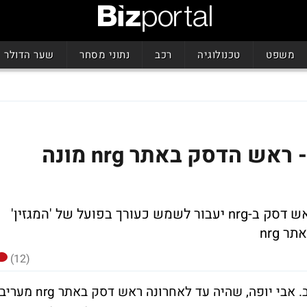
משפט
טכנולוגיה
רכב
נתוני מסחר
שער הדולר
תזוזות במעריב: אבי יופה - ראש הדסק באתר nrg מונה
הצרחת תפקידים במעריב. יופה ששימש ראש דסק ב-nrg יעבור לשמש כעורך בפועל של 'המגזין'
 nrg
(12)
סבב מינויים וחילופי תפקידים בקבוצת מעריב. אבי יופה, שהיה עד לאחרונה ראש דסק באתר nrg מערי