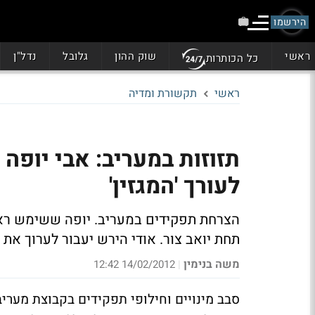
הירשמו
ראשי
שוק ההון
גלובל
נדל"ן
כל הכותרות
ראשי
תקשורת ומדיה
לעורך 'המגזין'
תחת יואב צור. אודי הירש יעבור לערוך את אתר
משה בנימין
14/02/2012 12:42
|