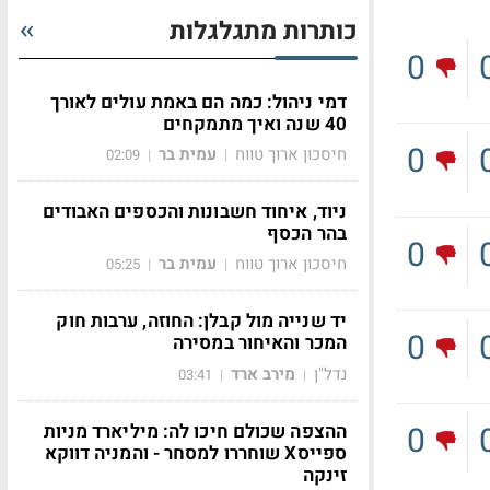
כותרות מתגלגלות
0
דמי ניהול: כמה הם באמת עולים לאורך
40 שנה ואיך מתמקחים
0
חיסכון ארוך טווח
עמית בר
02:09
|
|
ניוד, איחוד חשבונות והכספים האבודים
בהר הכסף
0
חיסכון ארוך טווח
עמית בר
05:25
|
|
יד שנייה מול קבלן: החוזה, ערבות חוק
0
המכר והאיחור במסירה
נדל"ן
מירב ארד
03:41
|
|
ההצפה שכולם חיכו לה: מיליארד מניות
0
ספייסX שוחררו למסחר - והמניה דווקא
זינקה