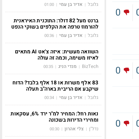
גלובל
אדיר בן עמי
01:00
|
|
0
ברנט מעל 82 דולר: התוכנית האיראנית
להורמוז טרפה את הקלפים בשוקי הנפט
גלובל
אדיר בן עמי
00:36
|
|
השוואה מעשית: איזה צ'אט AI מתאים
לאיזו משימה, וכמה זה עולה
BizTech
מנדי הניג
00:35
|
|
0
83 אלף משרות או 18 אלף בלבד? הדוח
שיקבע אם הריבית בארה"ב תעלה
גלובל
אדיר בן עמי
00:34
|
|
נאות רחל: המחיר למ"ר ירד 6%, עסקאות
ומחירי הדירות בשכונה
0
נדל"ן
צלי אהרון
00:30
|
|