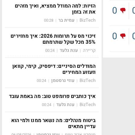
הזיות: למה המודל ממציא, ואיך מזהים
0
את זה בזמן
BizTech
עמית בר
00:28
|
|
0
זיכוי מס על תרומות 2026: איך מחזירים
35% מכל שקל שתרמתם
קריירה
ענת גלעד
00:24
|
|
המודלים הסיניים: דיפסיק, קימי, קוואן
וזעזוע המחירים
BizTech
עוזי גרסטמן
00:24
|
|
איך כותבים פרומפט טוב: מה באמת עובד
BizTech
ענת גלעד
00:24
|
|
ביטוח מנהלים: מה נשאר ממנו ולמי הוא
עדיין מתאים
חיסכון ארוך טווח
עוזי גרסטמן
06/08/2026
|
|