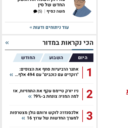
החדש של סין
|
משה כסיף
(5)
עוד ניתוחים ודעות
הכי נקראות במדור
היום
השבוע
החודש
1
אתגר הרביעיות סחף את הצופים:
"רוקדים עם כוכבים" עם 494 אלף...
2
ניו יורק טיימס עקף את התחזיות, אז
למה המניה צונחת ב-9%?
3
אלכסנדרה לוקש ורותם גולן מצטרפות
למערך החדשות של ערוץ 16