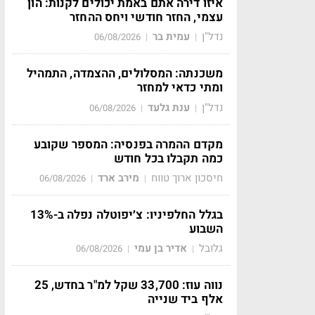
איזו דירה אתם באמת יכולים לקנות: הון
עצמי, החזר חודשי ויחס ההחזר
נדל"ן
עמית בר
06/08/2026
|
|
משכנתה: המסלולים, ההצמדה, התמהיל
ומתי כדאי למחזר
נדל"ן
ענת גלעד
06/08/2026
|
|
מקדם ההמרה בפנסיה: המספר שקובע
כמה תקבלו בכל חודש
חיסכון ארוך טווח
מירב ארד
06/08/2026
|
|
בגלל החלפיניו: צ׳יפוטלה נפלה ב-13%
השבוע
גלובל
אדיר בן עמי
06/08/2026
|
|
נווה עוז: 33,700 שקל למ"ר בחדש, 25
אלף ביד שנייה