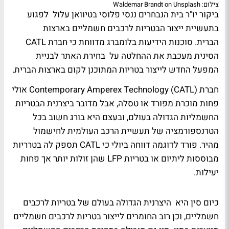
צילום: Waldemar Brandt on Unsplash
ביקור יו"ר בית הנבחרים ננסי פלוסי בטיוואן עלול לפגוע
בתעשיית ייצור הבטריות לרכבים חשמליים בארצות
הברית. סוכנות הידיעות בלומברג מדווחת כי חברת CATL
הסינית מעכבת את ההחלטה על בחירת האתר לבניית
המפעל החדש לייצור בטריות המתוכנן לקום בארצות הברית.
חברת Contemporary Amperex Technology (CATL) אולי
פחות מוכרת מפורד או טסלה, אבל מדובר ביצרנית הבטריות
החשמליות הגדולה בעולם, ובעצם היא בורג חשוב בכל
הטרנספורמציה של תעשיית הרכב העולמית לחישמול
מהיר. פורד לדוגמה דווחה ביולי כי CATL תספק לה בטרריות
מבוססות ליתיום או בטריות LFP שהן זולות יותר אך פחות
יעילות.
כיום סין היא היצרנית הגדולה בעולם של בטריות לרכבים
חשמליים, וכן רוב החומרים לייצור בטריות לרכבים חשמליים