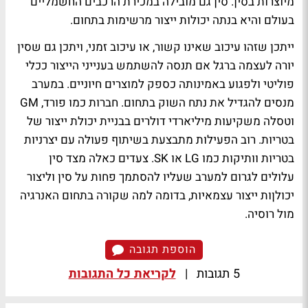
מיוצרות בסין. סין גם מובילה במכירת הרכבים החשמליים
בעולם והיא בנתה יכולות ייצור מרשימות בתחום.
ייתכן שזהו עיכוב שאינו קשור, או עיכוב זמני, ויתכן גם שסין
יורה לעצמה ברגל אם תנסה להשתמש בענייני הייצור ככלי
פוליטי ולפגוע באמינותה כספק למוצרים חיוניים. במערב
מנסים להגדיל את נתח השוק בתחום. חברות כמו פורד, GM
וטסלה משקיעות מיליארדי דולרים בבניית יכולת ייצור של
בטריות. רוב הפעילות מתבצעת בשיתוף פעולה עם יצרניות
בטריות וותיקות כמו LG או SK. צעדים כאלה מצד סין
עלולים לגרום למערב שעליו להסתמך פחות על סין וליצור
יכולןות ייצור עצמאיות, בדומה למה שקורה בתחום האנרגיה
מול רוסיה.
הוספת תגובה
5 תגובות
|
לקריאת כל התגובות