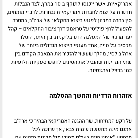
אמריקאיות, אשר ייכנסו לתוקף ב-10 במרץ, לצד הגבלות
חדשות על יצוא לחברות אמריקאיות נבחרות. לדברי מומחים,
סין בחרה במכוון לפגוע ביצוא החקלאי של ארה"ב, במטרה
להפעיל לחץ פוליטי על טראמפ דרך ציבור החקלאים – קהל
יעד מרכזי של המפלגה הרפובליקנית. בין היתר, הוטלו
מכסים על סויה, אחד מענפי הייצוא הגדולים ביותר של
ארה"ב לסין, מהלך שעשוי להזכיר את המאבק הקודם בין
שתי המדינות שהוביל את הסינים לחפש ספקיות חלופיות
כמו ברזיל וארגנטינה.
אזהרות הדדיות והמשך ההסלמה
על רקע המתיחות, שר ההגנה האמריקאי הבהיר כי ארה"ב
אמנם אינה מחפשת עימות צבאי, אך ערוכה לכל
תרחיש. "אנחנו חיים בעולם מסוכן מול מדינות חזקות עם