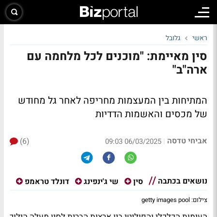
ראשי
גלובל
סין מאיימת: "מוכנים לכל מלחמה עם
ארה"ב"
המתיחות בין המעצמות מחריפה לאחר גל מחודש
של מכסים והאשמות הדדיות
אביחי טדסה
(6)
|
06/03/2025 09:03
נושאים בכתבה
סין
שי ג'ינפינג
דונלד טראמפ
צילום: getty images pool
העימות הכלכלי והפוליטי בין ארצות הברית לסין מעלה הילוך