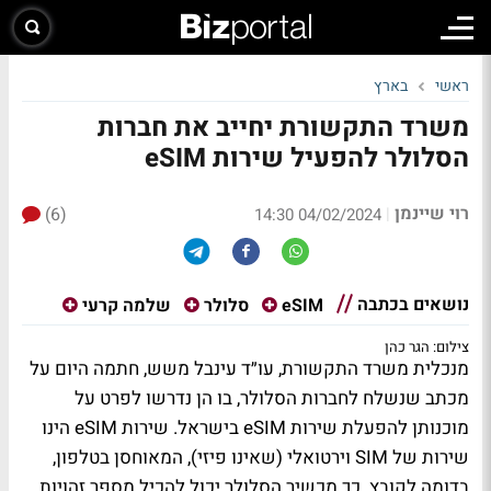
ראשי
בארץ
משרד התקשורת יחייב את חברות
הסלולר להפעיל שירות eSIM
רוי שיינמן
(6)
|
04/02/2024 14:30
נושאים בכתבה
eSIM
סלולר
שלמה קרעי
צילום: הגר כהן
מנכלית משרד התקשורת, עו״ד עינבל משש, חתמה היום על
מכתב שנשלח לחברות הסלולר, בו הן נדרשו לפרט על
מוכנותן להפעלת שירות eSIM בישראל. שירות eSIM הינו
שירות של SIM וירטואלי (שאינו פיזי), המאוחסן בטלפון,
בדומה לקובץ. כך מכשיר הסלולר יכול להכיל מספר זהויות