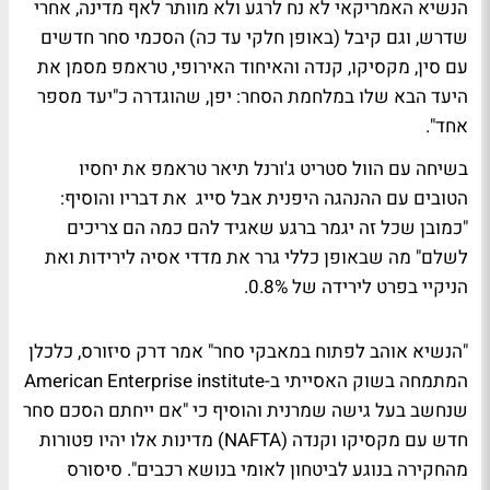
הנשיא האמריקאי לא נח לרגע ולא מוותר לאף מדינה, אחרי
שדרש, וגם קיבל (באופן חלקי עד כה) הסכמי סחר חדשים
עם סין, מקסיקו, קנדה והאיחוד האירופי, טראמפ מסמן את
היעד הבא שלו במלחמת הסחר: יפן, שהוגדרה כ"יעד מספר
אחד".
בשיחה עם הוול סטריט ג'ורנל תיאר טראמפ את יחסיו
הטובים עם ההנהגה היפנית אבל סייג את דבריו והוסיף:
"כמובן שכל זה יגמר ברגע שאגיד להם כמה הם צריכים
לשלם" מה שבאופן כללי גרר את מדדי אסיה לירידות ואת
הניקיי בפרט לירידה של 0.8%.
"הנשיא אוהב לפתוח במאבקי סחר" אמר דרק סיזורס, כלכלן
המתמחה בשוק האסייתי ב-American Enterprise institute
שנחשב בעל גישה שמרנית והוסיף כי "אם ייחתם הסכם סחר
חדש עם מקסיקו וקנדה (NAFTA) מדינות אלו יהיו פטורות
מהחקירה בנוגע לביטחון לאומי בנושא רכבים". סיסורס