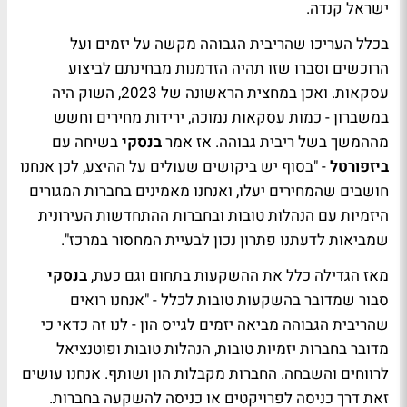
ישראל קנדה.
בכלל העריכו שהריבית הגבוהה מקשה על יזמים ועל
הרוכשים וסברו שזו תהיה הזדמנות מבחינתם לביצוע
עסקאות. ואכן במחצית הראשונה של 2023, השוק היה
במשברון - כמות עסקאות נמוכה, ירידות מחירים וחשש
מההמשך בשל ריבית גבוהה. אז אמר
בנסקי
בשיחה עם
ביזפורטל
- "בסוף יש ביקושים שעולים על ההיצע, לכן אנחנו
חושבים שהמחירים יעלו, ואנחנו מאמינים בחברות המגורים
היזמיות עם הנהלות טובות ובחברות ההתחדשות העירונית
שמביאות לדעתנו פתרון נכון לבעיית המחסור במרכז".
מאז הגדילה כלל את ההשקעות בתחום וגם כעת,
בנסקי
סבור שמדובר בהשקעות טובות לכלל - "אנחנו רואים
שהריבית הגבוהה מביאה יזמים לגייס הון - לנו זה כדאי כי
מדובר בחברות יזמיות טובות, הנהלות טובות ופוטנציאל
לרווחים והשבחה. החברות מקבלות הון ושותף. אנחנו עושים
זאת דרך כניסה לפרויקטים או כניסה להשקעה בחברות.