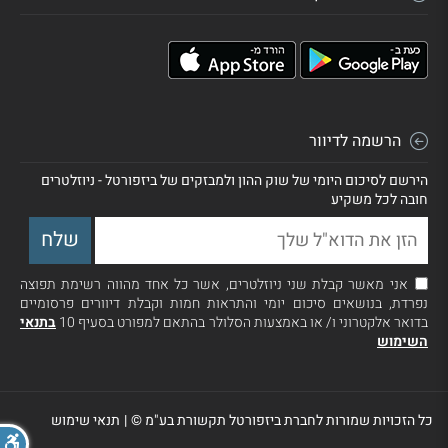
הרשמה לדיוור
הירשם לסיכום היומי של שוק ההון ולמבזקים של ביזפורטל - ניוזלטרים
חובה לכל משקיע
אני מאשר קבלת שני ניוזלטרים, אשר כל אחד מהווה רשימת תפוצה
נפרדת, בנושאים סיכום יומי והתראות חמות וקבלת דיוורים פרסומיים
בדואר אלקטרוני ו/ או באמצעות הסלולר בהתאם למפורט בסעיף 10
בתנאי
השימוש
כל הזכויות שמורות לחברת ביזפורטל תקשורת בע"מ ©
|
תנאי שימוש