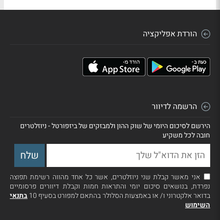
הורדת אפליקציה
הרשמה לדיוור
הירשם לסיכום היומי של שוק ההון ולמבזקים של ביזפורטל - ניוזלטרים
חובה לכל משקיע
אני מאשר קבלת שני ניוזלטרים, אשר כל אחד מהווה רשימת תפוצה
נפרדת, בנושאים סיכום יומי והתראות חמות וקבלת דיוורים פרסומיים
בדואר אלקטרוני ו/ או באמצעות הסלולר בהתאם למפורט בסעיף 10
בתנאי
השימוש