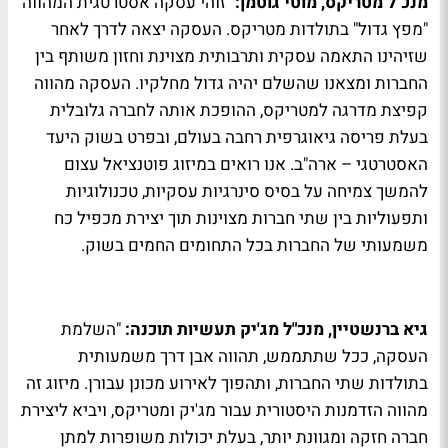
מנכ"ל מטריקס, מוטי גוטמן:
"זוהי עסקה אסטרטגית המהווה
"מפץ גדול" בתולדות מטריקס. העסקה יצאה לדרך לאחר
שזיהינו התאמה עסקית ותרבותית מצוינת וחזון משותף בין
החברות ומצאנו שהשלם יהיה גדול מחלקיו. העסקה מהווה
קפיצת מדרגה למטריקס, ההופכת אותה לחברה גלובלית
בעלת פריסה גיאוגרפית רחבה בעולם, ובפרט בשוק היעד
האסטרטגי – ארה"ב. אנו רואים במיזוג פוטנציאל עצום
להמשך צמיחה על בסיס סינרגיות עסקיות, טכנולוגיות
ותפעוליות בין שתי חברות מצוינות תוך יצירת מכפיל כח
משמעותי של החברות בכל התחומים החמים בשוק.
גיא ברנשטיין, מנכ"ל מג'יק תעשיות תוכנה:
"השלמת
העסקה, ככל שתתממש, תהווה אבן דרך משמעותית
בתולדות שתי החברות, ותהפוך לאירוע מכונן עבורן. מיזוג זה
מהווה הזדמנות היסטורית עבור מג'יק ומטריקס, ויביא ליצירת
חברה חזקה ומגוונת יותר, בעלת יכולות משופרות למתן