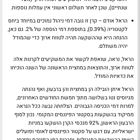
שנתיים), שכן לאחר תשלום ראשוני אין עמלות נוספות.
הראל אודם
– קרן זו גובה דמי ניהול נמוכים במיוחד ביחס
לקטגוריה (0.39%), בתוספת דמי הוספה של 2%. גם כאן,
ההנחה היא שההשקעה תהיה לטווח ארוך כדי שהמודל
יהיה משתלם.
הראל, נראה, שואפת לקשור את המשקיעים לקרנות אלה
לטווח ארוך, והתוצאות במחצית הראשונה של השנה הוכיחו
את כדאיות המודל.
הראל איתן
הובילה הן במחצית והן ברבעון, ואף נהנתה
מגיוסים נטו בשלושה מתוך חמשת החודשים האחרונים,
למרות דמי הכניסה הגבוהים. הצלחתה נבעה ככל הנראה
ממיקוד בהשקעות בסקטור הפיננסים המקומי. נכון לסוף
הרבעון הראשון, 92% מנכסי הקרן הושקעו במניות
ישראליות, עם דגש על סקטור הפיננסים לאומי ופועלים
כשתי ההשקעות המובילות, וחברות כמו הפניקס ומזרחי