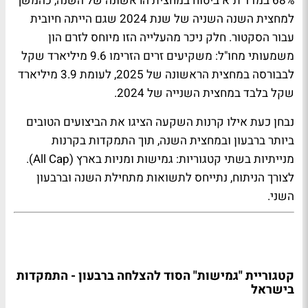
68% במדד ת"א ביטוח במחצית הראשונה של השנה, כהמשך
למחצית השנה השניה של שנת 2024 שגם הייתה חיובית
עבור הסקטור. חלק ניכר מהעלייה הזו מיוחס לזרם הון
משמעותי מחו"ל: משקיעים זרים הזרימו 9.6 מיליארד שקל
לבבורסה במחצית הראשונה של 2025, לעומת 3.9 מיליארד
שקל בלבד במחצית השנייה של 2024.
נבחן כעת אילו קרנות השקעה הציגו את הביצועים הטובים
ביותר ברבעון ובמחצית השנה, תוך התמקדות בקרנות
מנייתיות בשתי קטגוריות:
גמישות
ו
מניות בארץ (All Cap)
.
לצורך הניתוח, נתייחס לתשואות מתחילת השנה וברבעון
השני.
קטגוריית "גמישות" הסוד להצלחה ברבעון - התמקדות
בישראל