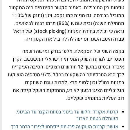
טפחות בין המובילות. כאמור סקטור הפיננסים היה הסקטור
המוביל בבורסה. גם מניות כמו נקסט ויז'ן (זינוק של 110%
מתחילת השנה) ובית שמש (86%) תרמו רבות לביצועים.
נראה כי יכולת בחירת המניות (stock picking) של הראל
עבדה היטב השנה וסייעה לה להוביל את הקטגוריה.
בקצה השני של הסקאלה,
אלפי בנדק גמישה
רשמה
הפסדים, למרות השוק המנייתי הישראלי המשגשג. הקרן
איבדה נכסים במשך 12 חודשים רצופים. הסיבה העיקרית
לכך היא התרכזותה בהשקעות בחו"ל: 97% מנכסיה הושקעו
במניות בחו"ל נכון לסוף מרץ. למרות שגם השווקים
הגלובליים הציגו רבעון לא רע, התחזקות השקל קיזזה את
רוב העליות במונחים שקליים.
קרנות אקורד: חלש עד בינוני בטווח הקצר עד הבינוני,
משתלם בטווח הארוך
אושר: קרנות השקעה פרטיות ייפתחו לציבור הרחב דרך