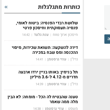
כותרות מתגלגלות
שלושת רבדי הפנסיה: ביטוח לאומי,
פנסיה תעסוקתית וחיסכון פרטי
חיסכון ארוך טווח
ענת גלעד
14:42
|
|
ה
דירה להשקעה: תשואת שכירות, מיסוי
ההכנסה ומס שבח במכירה
נדל"ן
עוזי גרסטמן
14:41
|
|
תל בנימין: באותו בניין ירדו ארבעה
חדרים מ-4.12 ל-3.6 מיליון
נדל"ן
עוזי גרסטמן
14:39
|
|
טענה שהבטיח לה הכל - מומחה: לא הבין
מלה ממה שאמר
משפט
עוזי גרסטמן
14:38
|
|