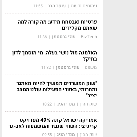
ניתוחים ודעות
עופר הבר
11:55
|
|
פרטיות ואבטחת מידע: מה קורה למה
שאתם מקלידים
BizTech
עוזי גרסטמן
11:36
|
|
האלמנה מול נושי בעלה: מי מוסמך לדון
בתיק?
משפט
עוזי גרסטמן
11:32
|
|
"שוק המשרדים ממשיך להיות מאתגר
ותחרותי, באזורי הפעילות שלנו המצב
יציב"
שוק ההון
מנדי הניג
10:22
|
|
אמריקה ישראל קונה 49% מפרויקט
קריניצי: השווי שנגזר והמשמעות לאב-גד
שוק ההון
מנדי הניג
09:55
|
|