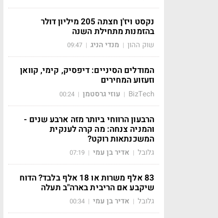
נקסט ויז'ן חצתה 205 מיליון דולר
בהזמנות מתחילת השנה
שוק ההון
מנדי הניג
09:47
|
|
המודלים הסיניים: דיפסיק, קימי, קוואן
וזעזוע המחירים
BizTech
עוזי גרסטמן
00:24
|
|
הרבעון הרווחי ביותר מזה ארבע שנים -
והמניה צנחה: מה קרה לענקית
המשכנתאות רוקט?
גלובל
אדיר בן עמי
07:19
|
|
83 אלף משרות או 18 אלף בלבד? הדוח
שיקבע אם הריבית בארה"ב תעלה
גלובל
אדיר בן עמי
00:34
|
|