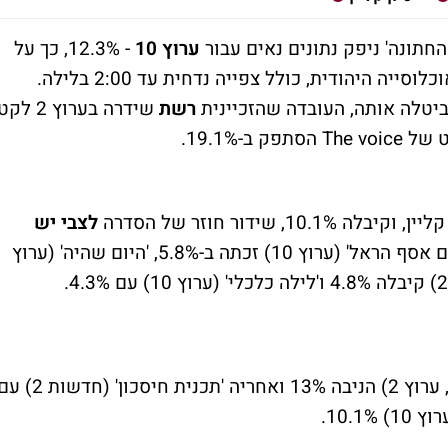
החתונה' ניפק נתונים נאים עבור
ערוץ 10
- 12.3%, כך על
פי נתוני צפייה ראשוניים בקרב משקי בית באוכלוסייה היהודית, כולל צפייה נדחית עד 2:00 בלילה.
 ביטלה אותה, העובדה שהזכיינית
רשת
שידרה בערוץ 2 לק
קט של
The voice
הסתפק ב-19.1%.
לצבי יש
(רשת, ערוץ 2) רשם 9.1%, 'לילה טוב עם אסף הראל' (ערוץ 10) זכתה ב-5.8%, 'היום שהיה' (ערוץ
'שיחת היום' (רשת, ערוץ 2) הניבה 13% ואחריה 'תכנית חיסכון' (חדשות