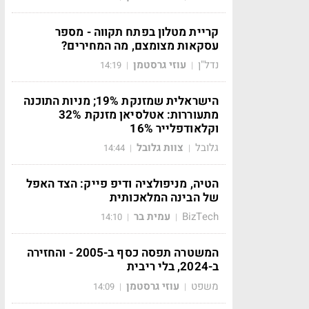
קריית מטלון בפתח תקווה - מספר
עסקאות מצומצם, מה המחירים?
נדל"ן
עוזי גרסטמן
14:19
|
|
הישראלית שמזנקת 19%; מניות התוכנה
מתעוררות: אטלסיאן מזנקת 32%
וקלאודפלייר 16%
גלובל
צוות גלובל
14:44
|
|
הטיה, מניפולציה ודיפ פייק: הצד האפל
של הבינה המלאכותית
BizTech
עמית בר
14:10
|
|
המשטרה תפסה כסף ב-2005 - והחזירה
ב-2024, בלי ריבית
משפט
עוזי גרסטמן
14:09
|
|