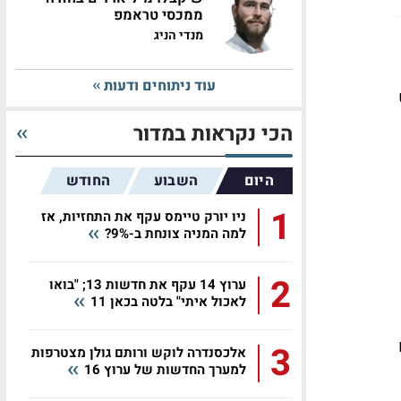
ממכסי טראמפ
מנדי הניג
עוד ניתוחים ודעות
ט
הכי נקראות במדור
היום
השבוע
החודש
1
ניו יורק טיימס עקף את התחזיות, אז
למה המניה צונחת ב-9%?
2
ערוץ 14 עקף את חדשות 13; "בואו
לאכול איתי" בלטה בכאן 11
 2) עם
3
אלכסנדרה לוקש ורותם גולן מצטרפות
למערך החדשות של ערוץ 16