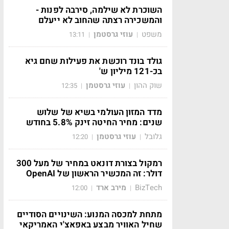
השוכרת לא שילמה, סירבה לפנות -
והמשכירה רצתה שהחוב לא ייעלם
משפט
עוזי גרסטמן
13:11
|
|
גולד בונד רוכשת את פעילות שחם גיא
בכ-121 מיליון ש'
שוק ההון
עוזי גרסטמן
12:35
|
|
מדד המזון העולמי בשיא של שלוש
שנים: מחיר החיטה זינק 5.8% בחודש
גלובל
עוזי גרסטמן
12:20
|
|
רמקול בצורת דונאט במחיר של מעל 300
דולר: זה המכשיר הראשון של OpenAI
BizTech
מירב ארד
12:00
|
|
מתחת למכסה המנוע: השינויים הסודיים
שחיל האוויר מבצע באפאצ'י האמריקאי