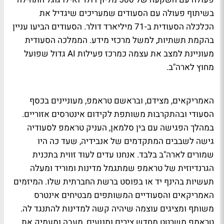
בשיתוף פעולה עם הסעודים שמעריכים שיגדיל את
הכלכלה הסעודית ב-71 מיליארד דולר. הסעודים הביעו עניין
בהקמת תשתיות, למשל מרכזי מידע. הממלכה הסעודית
מעוניינת למצב את עצמה כמרכז פעילות AI גדול שפועל
מחוץ לארה"ב.
האמריקאים, מצידם, ובראשם טראמפ, מעוניינים בכסף
הסעודי ובהתקרבות משותפת לקידום אינטרסים אזוריים.
במהלך הפגישה עם בין סלמאן, העניק טראמפ לסעודיה
גישה לשבבים המתקדמים של אנבידיה, שעד כה היו
שמורים לארה"ב בלבד. אנחנו עדים לעוד זווית בתכנית
הגרנדיוזית של טראמפ שמתגמל מדינות ומוריד ומעלה
תעשיות בהינף יד או בפוסט ברשת החברתית שלו. המיזמים
האמריקאים והסעודיים המשותפים מבטיחים אינטרס
משותף ומציגים עוצמה שיהיה קשה למדינות להתנגד לה.
טראמפ משרטט מחדש צירים ומנועים, מעבה ומעמיק את