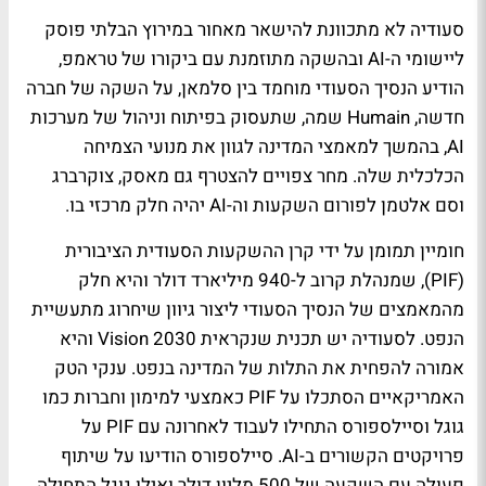
סעודיה לא מתכוונת להישאר מאחור במירוץ הבלתי פוסק
ליישומי ה-AI ובהשקה מתוזמנת עם ביקורו של טראמפ,
הודיע הנסיך הסעודי מוחמד בין סלמאן, על השקה של חברה
חדשה, Humain שמה, שתעסוק בפיתוח וניהול של מערכות
AI, בהמשך למאמצי המדינה לגוון את מנועי הצמיחה
הכלכלית שלה. מחר צפויים להצטרף גם מאסק, צוקרברג
וסם אלטמן לפורום השקעות וה-AI יהיה חלק מרכזי בו.
חומיין תמומן על ידי קרן ההשקעות הסעודית הציבורית
(PIF), שמנהלת קרוב ל-940 מיליארד דולר והיא חלק
מהמאמצים של הנסיך הסעודי ליצור גיוון שיחרוג מתעשיית
הנפט. לסעודיה יש תכנית שנקראית Vision 2030 והיא
אמורה להפחית את התלות של המדינה בנפט. ענקי הטק
האמריקאיים הסתכלו על PIF כאמצעי למימון וחברות כמו
גוגל וסיילספורס התחילו לעבוד לאחרונה עם PIF על
פרויקטים הקשורים ב-AI. סיילספורס הודיעו על שיתוף
פעולה עם השקעה של 500 מליון דולר ואילו גוגל התחילה