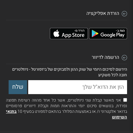
הורדת אפליקציה
הרשמה לדיוור
הירשם לסיכום היומי של שוק ההון ולמבזקים של ביזפורטל - ניוזלטרים
חובה לכל משקיע
אני מאשר קבלת שני ניוזלטרים, אשר כל אחד מהווה רשימת תפוצה
נפרדת, בנושאים סיכום יומי והתראות חמות וקבלת דיוורים פרסומיים
בדואר אלקטרוני ו/ או באמצעות הסלולר בהתאם למפורט בסעיף 10
בתנאי
השימוש