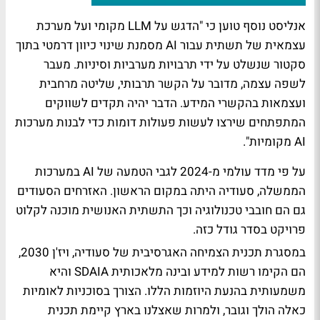
אנליסט נוסף טוען כי "הדגש על LLM מקומי ועל מערכת
עצמאית של תשתית עבור AI מסמנת שינוי כיוון דרמטי בתוך
סקטור שנשלט על ידי תרבויות מערביות וסיניות. מעבר
לשפה עצמה, מדובר על הקשר תרבותי, שליטה מרחבית
ועצמאות בהקשרי המידע. הדבר יהיה תקדים לשווקים
המתפתחים שירצו לעשות פעולות דומות כדי לבנות מערכות
AI מקומיות".
על פי מדד עולמי מ-2024 לגבי הטמעה של AI במערכות
הממשלה, סעודיה היתה במקום הראשון. האזרחים הסעודים
גם הם חובבי טכנולוגיה וכך התשתית האנושית מוכנה לקלוט
פרויקט בסדר גודל כזה.
במסגרת תכנית הצמיחה האגרסיבית של סעודיה, ויז'ן 2030,
הם הקימו רשות למידע ובינה מלאכותית SDAIA והיא
משמעותית בהנעת היוזמות הללו. הצורך בסוכניות לאומיות
כאלה הולך וגובר, ולמרות שאצלנו בארץ קיימת תכנית